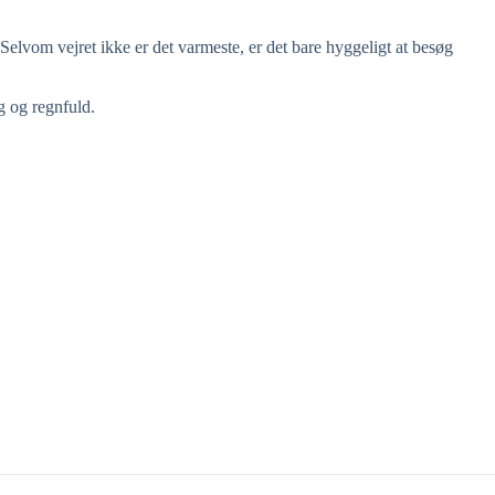
elvom vejret ikke er det varmeste, er det bare hyggeligt at besøg
 og regnfuld.
00
04:00
05:00
06:00
07:00
08:00
09:00
10:0
°C
18°C
18°C
17°C
17°C
18°C
20°C
22°