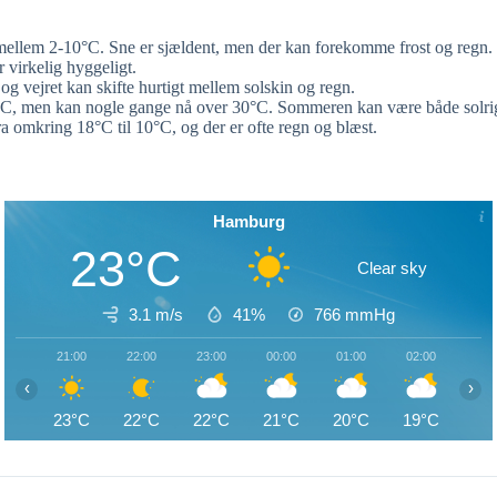
 mellem 2-10°C. Sne er sjældent, men der kan forekomme frost og regn. S
 virkelig hyggeligt.
g vejret kan skifte hurtigt mellem solskin og regn.
5°C, men kan nogle gange nå over 30°C. Sommeren kan være både solrig
ra omkring 18°C til 10°C, og der er ofte regn og blæst.
Hamburg
23°C
Clear sky
3.1 m/s
41%
766
mmHg
21:00
22:00
23:00
00:00
01:00
02:00
03:
‹
›
23°C
22°C
22°C
21°C
20°C
19°C
19