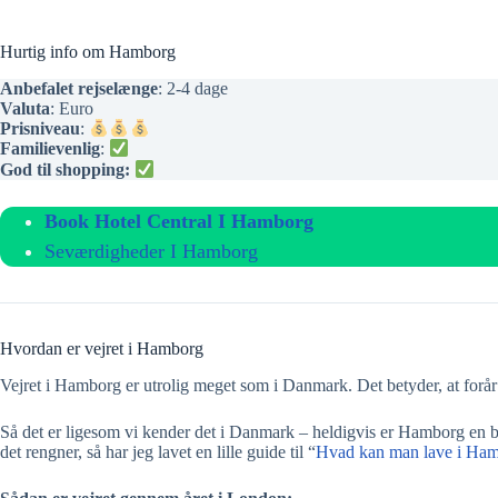
Hurtig info om Hamborg
Anbefalet rejselænge
: 2-4 dage
Valuta
: Euro
Prisniveau
:
Familievenlig
:
God til shopping:
Book Hotel Central I Hamborg
Seværdigheder I Hamborg
Hvordan er vejret i Hamborg
Vejret i Hamborg er utrolig meget som i Danmark. Det betyder, at forå
Så det er ligesom vi kender det i Danmark – heldigvis er Hamborg en by
det rengner, så har jeg lavet en lille guide til “
Hvad kan man lave i Ham