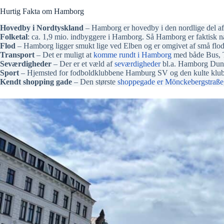
Hurtig Fakta om Hamborg
Hovedby i Nordtyskland
– Hamborg er hovedby i den nordlige del af 
Folketal
: ca. 1,9 mio. indbyggere i Hamborg. Så Hamborg er faktisk n
Flod
– Hamborg ligger smukt lige ved Elben og er omgivet af små flode
Transport
– Det er muligt at
komme rundt i Hamborg
med både Bus, T
Seværdigheder
– Der er et væld af
seværdigheder
bl.a. Hamborg Dung
Sport
– Hjemsted for fodboldklubbene Hamburg SV og den kulte klub 
Kendt shopping gade
– Den største
shoppegade er Mönckebergstraße