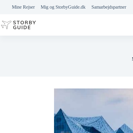
Fortsæt
Mine Rejser
Mig og StorbyGuide.dk
Samarbejdspartner
til
indhold