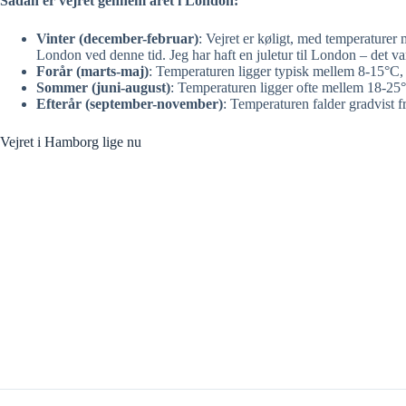
Sådan er vejret gennem året i London:
Vinter (december-februar)
: Vejret er køligt, med temperaturer
London ved denne tid. Jeg har haft en juletur til London – det var
Forår (marts-maj)
: Temperaturen ligger typisk mellem 8-15°C, o
Sommer (juni-august)
: Temperaturen ligger ofte mellem 18-2
Efterår (september-november)
: Temperaturen falder gradvist f
Vejret i Hamborg lige nu