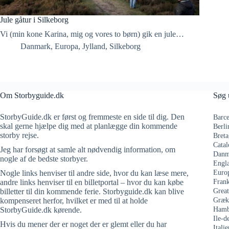
Jule gåtur i Silkeborg
Vi (min kone Karina, mig og vores to børn) gik en jule…
Danmark
,
Europa
,
Jylland
,
Silkeborg
Om Storbyguide.dk
Søg 
StorbyGuide.dk er først og fremmeste en side til dig. Den
Barce
skal gerne hjælpe dig med at planlægge din kommende
Berli
storby rejse.
Breta
Catal
Jeg har forsøgt at samle alt nødvendig information, om
Danm
nogle af de bedste storbyer.
Engl
Nogle links henviser til andre side, hvor du kan læse mere,
Euro
andre links henviser til en billetportal – hvor du kan købe
Frank
billetter til din kommende ferie. Storbyguide.dk kan blive
Grea
kompenseret herfor, hvilket er med til at holde
Græk
StorbyGuide.dk kørende.
Hamb
Ile-d
Hvis du mener der er noget der er glemt eller du har
Italie