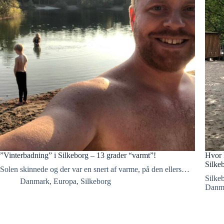
”Vinterbadning” i Silkeborg – 13 grader “varmt”!
Hvor 
Silke
Solen skinnede og der var en snert af varme, på den ellers…
Silkeb
Danmark
,
Europa
,
Silkeborg
Danm