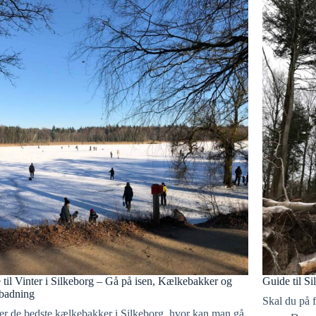
 til Vinter i Silkeborg – Gå på isen, Kælkebakker og
Guide til S
rbadning
Skal du på 
er de bedste kælkebakker i Silkeborg, hvor kan man gå