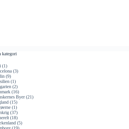
a kategori
i
(1)
celona
(3)
lin
(9)
silien
(1)
garien
(2)
nmark
(16)
skernes Byer
(21)
land
(15)
øerne
(1)
nkrig
(37)
erelt
(18)
ækenland
(5)
mborg
(19)