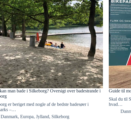
kan man bade i Silkeborg? Oversigt over badestrande i
Guide til m
borg
Skal du til
org er beriget med nogle af de bedste badesøer i
hvad…
arks –…
Danm
Danmark
,
Europa
,
Jylland
,
Silkeborg