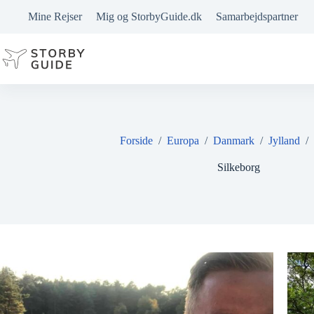
Fortsæt
Mine Rejser
Mig og StorbyGuide.dk
Samarbejdspartner
til
indhold
Forside
/
Europa
/
Danmark
/
Jylland
/
Silkeborg