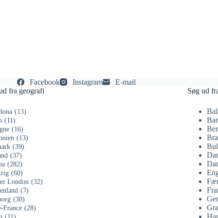
Facebook
Instagram
E-mail
ud fra geografi
Søg ud fr
Bal
lona
(13)
Bar
n
(11)
Ber
gne
(16)
Bra
onien
(13)
Bul
ark
(39)
Da
and
(37)
Dan
pa
(282)
Eng
rig
(60)
Fær
ter London
(32)
Fra
enland
(7)
Gen
org
(30)
Gr
e-France
(28)
Ha
n
(11)