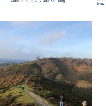
Danmark
,
Europa
,
Jylland
,
Silkeborg
isen