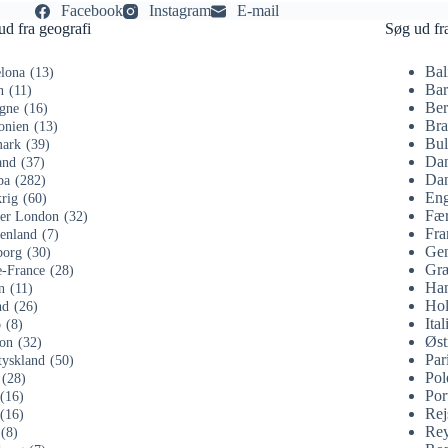
Facebook
Instagram
E-mail
ud fra geografi
Søg ud fr
Bal
lona
(13)
Bar
n
(11)
Ber
gne
(16)
Bra
onien
(13)
Bul
ark
(39)
Da
and
(37)
Dan
pa
(282)
Eng
rig
(60)
Fær
ter London
(32)
Fra
enland
(7)
Gen
org
(30)
Gr
e-France
(28)
Ha
n
(11)
Hol
nd
(26)
Ital
o
(8)
Øst
on
(32)
Par
tyskland
(50)
Pol
(28)
Por
(16)
Rej
(16)
Rey
(8)