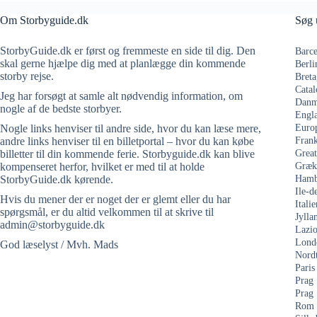
Om Storbyguide.dk
Søg 
StorbyGuide.dk er først og fremmeste en side til dig. Den
Barce
skal gerne hjælpe dig med at planlægge din kommende
Berli
storby rejse.
Breta
Catal
Jeg har forsøgt at samle alt nødvendig information, om
Danm
nogle af de bedste storbyer.
Engl
Nogle links henviser til andre side, hvor du kan læse mere,
Euro
andre links henviser til en billetportal – hvor du kan købe
Frank
billetter til din kommende ferie. Storbyguide.dk kan blive
Grea
kompenseret herfor, hvilket er med til at holde
Græk
StorbyGuide.dk kørende.
Hamb
Ile-d
Hvis du mener der er noget der er glemt eller du har
Italie
spørgsmål, er du altid velkommen til at skrive til
Jylla
admin@storbyguide.dk
Lazi
Lond
God læselyst / Mvh. Mads
Nord
Paris
Prag
Prag
Rom