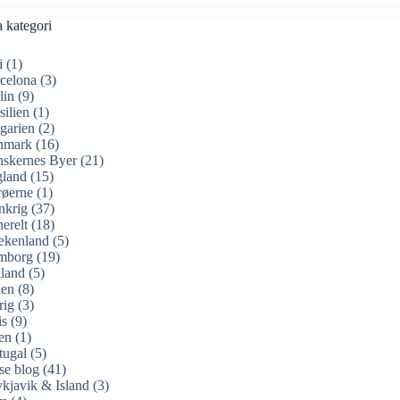
a kategori
i
(1)
celona
(3)
lin
(9)
silien
(1)
garien
(2)
nmark
(16)
skernes Byer
(21)
land
(15)
øerne
(1)
nkrig
(37)
erelt
(18)
ækenland
(5)
mborg
(19)
land
(5)
ien
(8)
rig
(3)
is
(9)
en
(1)
tugal
(5)
se blog
(41)
kjavik & Island
(3)