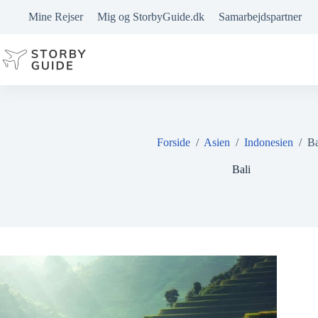
Fortsæt
Mine Rejser
Mig og StorbyGuide.dk
Samarbejdspartner
til
indhold
Forside
/
Asien
/
Indonesien
/
Ba
Bali