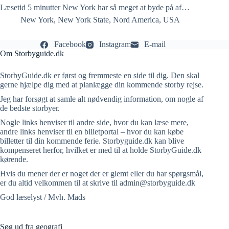
Læsetid 5 minutter New York har så meget at byde på af…
New York
,
New York State
,
Nord America
,
USA
Facebook
Instagram
E-mail
Om Storbyguide.dk
StorbyGuide.dk er først og fremmeste en side til dig. Den skal
gerne hjælpe dig med at planlægge din kommende storby rejse.
Jeg har forsøgt at samle alt nødvendig information, om nogle af
de bedste storbyer.
Nogle links henviser til andre side, hvor du kan læse mere,
andre links henviser til en billetportal – hvor du kan købe
billetter til din kommende ferie. Storbyguide.dk kan blive
kompenseret herfor, hvilket er med til at holde StorbyGuide.dk
kørende.
Hvis du mener der er noget der er glemt eller du har spørgsmål,
er du altid velkommen til at skrive til admin@storbyguide.dk
God læselyst / Mvh. Mads
Søg ud fra geografi