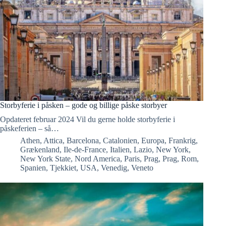
Storbyferie i påsken – gode og billige påske storbyer
Opdateret februar 2024 Vil du gerne holde storbyferie i
påskeferien – så…
Athen
,
Attica
,
Barcelona
,
Catalonien
,
Europa
,
Frankrig
,
Grækenland
,
Ile-de-France
,
Italien
,
Lazio
,
New York
,
New York State
,
Nord America
,
Paris
,
Prag
,
Prag
,
Rom
,
Spanien
,
Tjekkiet
,
USA
,
Venedig
,
Veneto