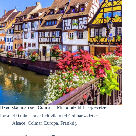
Hvad skal man se i Colmar – Min guide til 11 oplevelser
Læsetid 9 min. Jeg er helt vild med Colmar – det er…
Alsace
,
Colmar
,
Europa
,
Frankrig