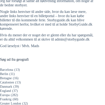
Jeg har forsøgt at samle alt nødvendig information, om nogle af
de bedste storbyer.
Nogle links henviser til andre side, hvor du kan læse mere,
andre links henviser til en billetportal – hvor du kan købe
billetter til din kommende ferie. Storbyguide.dk kan blive
kompenseret herfor, hvilket er med til at holde StorbyGuide.dk
kørende.
Hvis du mener der er noget der er glemt eller du har spørgsmål,
er du altid velkommen til at skrive til admin@storbyguide.dk
God læselyst / Mvh. Mads
Søg ud fra geografi
Barcelona
(13)
Berlin
(11)
Bretagne
(16)
Catalonien
(13)
Danmark
(39)
England
(37)
Europa
(282)
Frankrig
(60)
Greater London
(32)