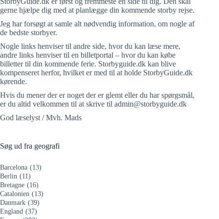
StorbyGuide.dk er først og fremmeste en side til dig. Den skal
gerne hjælpe dig med at planlægge din kommende storby rejse.
Jeg har forsøgt at samle alt nødvendig information, om nogle af
de bedste storbyer.
Nogle links henviser til andre side, hvor du kan læse mere,
andre links henviser til en billetportal – hvor du kan købe
billetter til din kommende ferie. Storbyguide.dk kan blive
kompenseret herfor, hvilket er med til at holde StorbyGuide.dk
kørende.
Hvis du mener der er noget der er glemt eller du har spørgsmål,
er du altid velkommen til at skrive til admin@storbyguide.dk
God læselyst / Mvh. Mads
Søg ud fra geografi
Barcelona
(13)
Berlin
(11)
Bretagne
(16)
Catalonien
(13)
Danmark
(39)
England
(37)