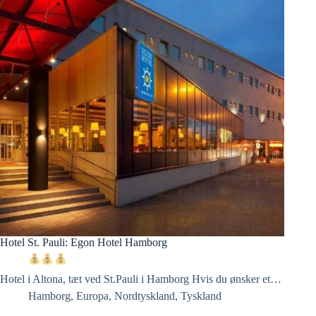
Hotel St. Pauli: Egon Hotel Hamborg
Hotel i Altona, tæt ved St.Pauli i Hamborg Hvis du ønsker et…
Hamborg
,
Europa
,
Nordtyskland
,
Tyskland