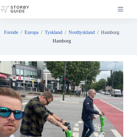
Fortsæt
til
indhold
Forside
/
Europa
/
Tyskland
/
Nordtyskland
/
Hamborg
Hamborg