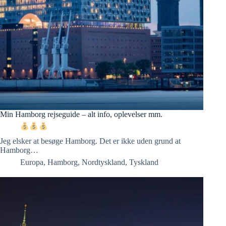
Min Hamborg rejseguide – alt info, oplevelser mm.
Jeg elsker at besøge Hamborg. Det er ikke uden grund at
Hamborg…
Europa
,
Hamborg
,
Nordtyskland
,
Tyskland