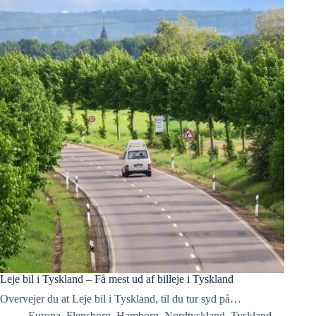
Leje bil i Tyskland – Få mest ud af billeje i Tyskland
Overvejer du at Leje bil i Tyskland, til du tur syd på…
Europa
,
Flensborg
,
Hamborg
,
Nordtyskland
,
Tyskland