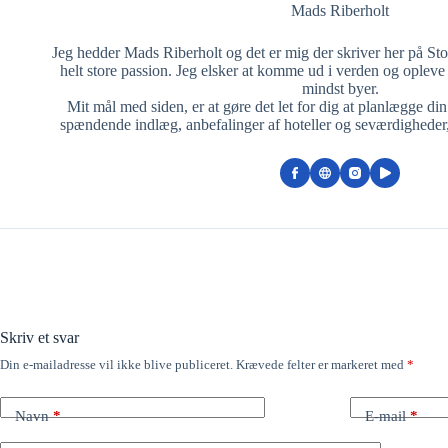
Mads Riberholt
Jeg hedder Mads Riberholt og det er mig der skriver her på St
helt store passion. Jeg elsker at komme ud i verden og opleve 
mindst byer.
Mit mål med siden, er at gøre det let for dig at planlægge di
spændende indlæg, anbefalinger af hoteller og seværdigheder
Skriv et svar
Din e-mailadresse vil ikke blive publiceret.
Krævede felter er markeret med
*
Navn
*
E-mail
*