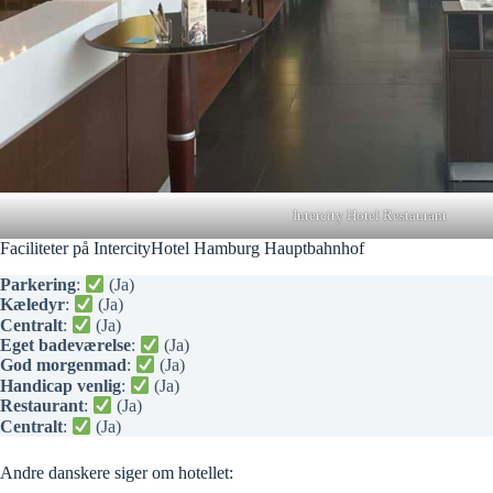
Intercity Hotel Restaurant
Faciliteter på IntercityHotel Hamburg Hauptbahnhof
Parkering
:
(Ja)
Kæledyr
:
(Ja)
Centralt
:
(Ja)
Eget badeværelse
:
(Ja)
God morgenmad
:
(Ja)
Handicap venlig
:
(Ja)
Restaurant
:
(Ja)
Centralt
:
(Ja)
Andre danskere siger om hotellet: