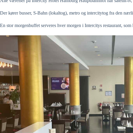
Alle værelser på Intercity Hotel Hamburg Hauptbahnhof har satellit-tv, 
Der kører busser, S-Bahn (lokaltog), metro og intercitytog fra den nærli
En stor morgenbuffet serveres hver morgen i Intercitys restaurant, som 