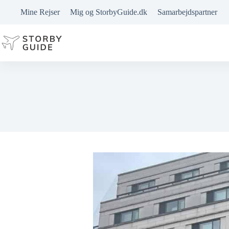
Fortsæt
Mine Rejser
Mig og StorbyGuide.dk
Samarbejdspartner
til
indhold