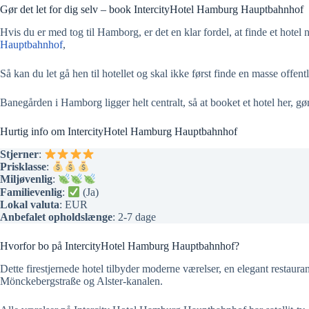
Gør det let for dig selv – book IntercityHotel Hamburg Hauptbahnhof
Hvis du er med tog til Hamborg, er det en klar fordel, at finde et h
Hauptbahnhof
,
Så kan du let gå hen til hotellet og skal ikke først finde en masse offentl
Banegården i Hamborg ligger helt centralt, så at booket et hotel her, gø
Hurtig info om IntercityHotel Hamburg Hauptbahnhof
Stjerner
:
Prisklasse
:
Miljøvenlig
:
Familievenlig
:
(Ja)
Lokal valuta
: EUR
Anbefalet opholdslænge
: 2-7 dage
Hvorfor bo på IntercityHotel Hamburg Hauptbahnhof?
Dette firestjernede hotel tilbyder moderne værelser, en elegant restau
Mönckebergstraße og Alster-kanalen.