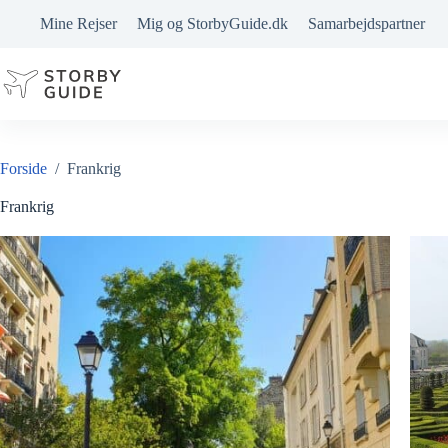
Fortsæt
Mine Rejser
Mig og StorbyGuide.dk
Samarbejdspartner
til
indhold
Forside
/
Frankrig
Frankrig