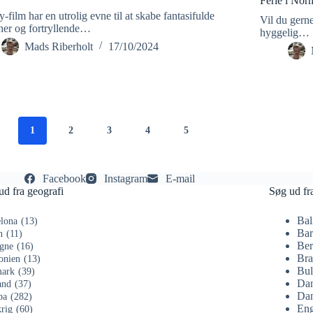
Ferie i Nor
-film har en utrolig evne til at skabe fantasifulde
Vil du gerne
ner og fortryllende…
hyggelig…
Mads Riberholt
17/10/2024
1
2
3
4
5
Facebook
Instagram
E-mail
ud fra geografi
Søg ud fr
Bal
lona
(13)
Bar
n
(11)
Ber
gne
(16)
Bra
onien
(13)
Bul
ark
(39)
Da
and
(37)
Dan
pa
(282)
Eng
rig
(60)