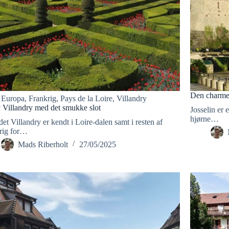
Den charmer
Europa
,
Frankrig
,
Pays de la Loire
,
Villandry
 Villandry med det smukke slot
Josselin er 
hjørne…
t Villandry er kendt i Loire-dalen samt i resten af
rig for…
Mads Riberholt
27/05/2025