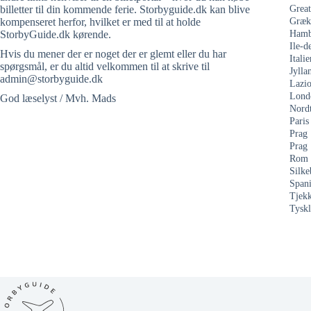
billetter til din kommende ferie. Storbyguide.dk kan blive
Grea
kompenseret herfor, hvilket er med til at holde
Græk
StorbyGuide.dk kørende.
Hamb
Ile-d
Hvis du mener der er noget der er glemt eller du har
Italie
spørgsmål, er du altid velkommen til at skrive til
Jylla
admin@storbyguide.dk
Lazi
Lond
God læselyst / Mvh. Mads
Nord
Paris
Prag
Prag
Rom
Silke
Span
Tjekk
Tysk