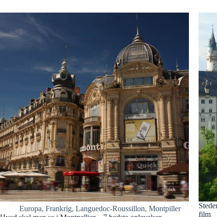
Steder
Europa
,
Frankrig
,
Languedoc-Roussillon
,
Montpiller
film