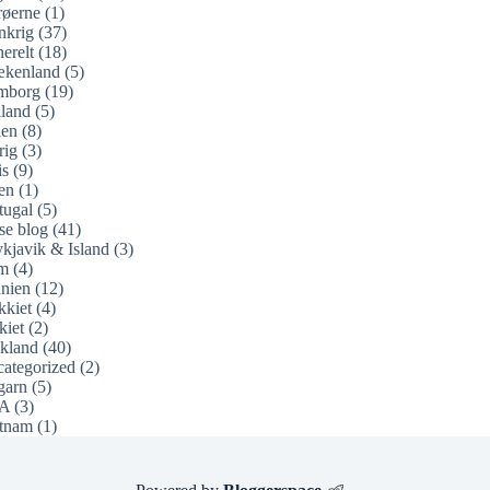
øerne
(1)
nkrig
(37)
erelt
(18)
ækenland
(5)
mborg
(19)
land
(5)
ien
(8)
rig
(3)
is
(9)
en
(1)
tugal
(5)
se blog
(41)
kjavik & Island
(3)
m
(4)
nien
(12)
kkiet
(4)
kiet
(2)
kland
(40)
ategorized
(2)
garn
(5)
A
(3)
tnam
(1)