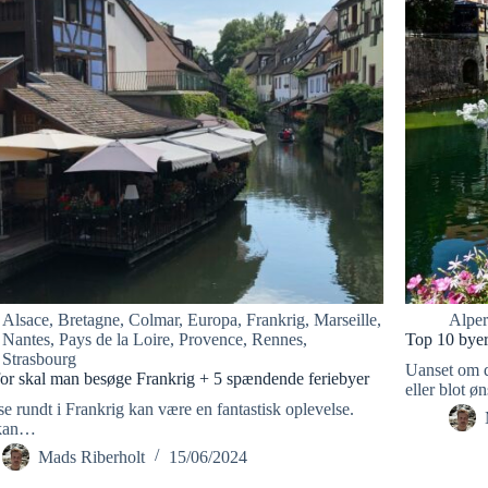
Alsace
,
Bretagne
,
Colmar
,
Europa
,
Frankrig
,
Marseille
,
Alpe
Nantes
,
Pays de la Loire
,
Provence
,
Rennes
,
Top 10 byer 
Strasbourg
Uanset om du
or skal man besøge Frankrig + 5 spændende feriebyer
eller blot 
se rundt i Frankrig kan være en fantastisk oplevelse.
kan…
Mads Riberholt
15/06/2024