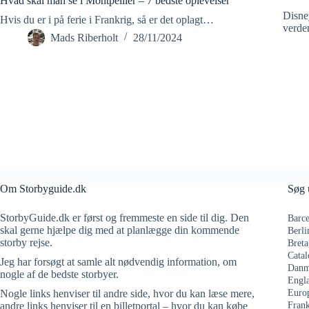
Hvad skal man se i Montpellier – 7 bedste oplevelser
Disney
Hvis du er i på ferie i Frankrig, så er det oplagt…
verde
Mads Riberholt
28/11/2024
Om Storbyguide.dk
Søg 
StorbyGuide.dk er først og fremmeste en side til dig. Den
Barce
skal gerne hjælpe dig med at planlægge din kommende
Berli
storby rejse.
Breta
Catal
Jeg har forsøgt at samle alt nødvendig information, om
Danm
nogle af de bedste storbyer.
Engl
Nogle links henviser til andre side, hvor du kan læse mere,
Euro
andre links henviser til en billetportal – hvor du kan købe
Frank