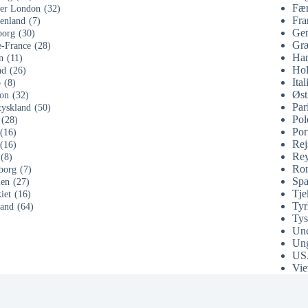
Fær
ter London
(32)
Fra
enland
(7)
Gen
org
(30)
Gr
e-France
(28)
Ha
n
(11)
Hol
nd
(26)
Ital
o
(8)
Øst
on
(32)
Par
tyskland
(50)
Pol
(28)
Por
(16)
Rej
(16)
Rey
(8)
Ro
borg
(7)
Spa
ien
(27)
Tje
iet
(16)
Tyr
land
(64)
Tys
Unc
Un
US
Vie