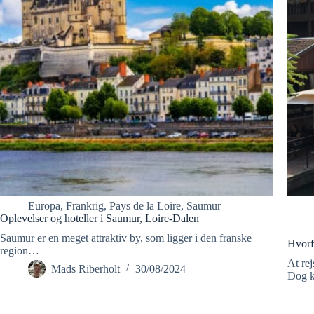
Europa
,
Frankrig
,
Pays de la Loire
,
Saumur
Oplevelser og hoteller i Saumur, Loire-Dalen
Saumur er en meget attraktiv by, som ligger i den franske
Hvorf
region…
At rej
Mads Riberholt
30/08/2024
Dog 