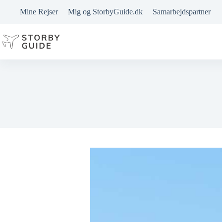
Fortsæt
Mine Rejser
Mig og StorbyGuide.dk
Samarbejdspartner
til
indhold