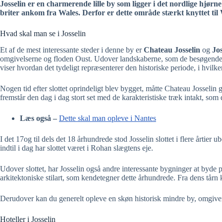
Josselin er en charmerende lille by som ligger i det nordlige hjørn
briter ankom fra Wales. Derfor er dette område stærkt knyttet til 
Hvad skal man se i Josselin
Et af de mest interessante steder i denne by er
Chateau Josselin
og
Jo
omgivelserne og floden Oust. Udover landskaberne, som de besøgende ka
viser hvordan det tydeligt repræsenterer den historiske periode, i hvilke
Nogen tid efter slottet oprindeligt blev bygget, måtte Chateau Josselin
fremstår den dag i dag stort set med de karakteristiske træk intakt, so
Læs også –
Dette skal man opleve i Nantes
I det 17og til dels det 18 århundrede stod Josselin slottet i flere årti
indtil i dag har slottet været i Rohan slægtens eje.
Udover slottet, har Josselin også andre interessante bygninger at byde 
arkitektoniske stilart, som kendetegner dette århundrede. Fra dens tår
Derudover kan du generelt opleve en skøn historisk mindre by, omgiver
Hoteller i Josselin