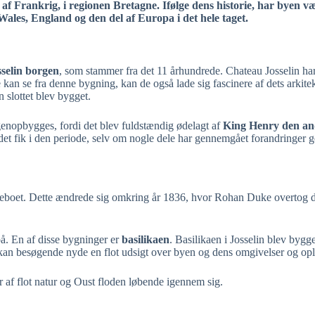
e af Frankrig, i regionen Bretagne. Ifølge dens historie, har byen 
Wales, England og den del af Europa i det hele taget.
sselin borgen
, som stammer fra det 11 århundrede. Chateau Josselin har 
n se fra denne bygning, kan de også lade sig fascinere af dets arkitek
n slottet blev bygget.
 genopbygges, fordi det blev fuldstændig ødelagt af
King Henry den an
m det fik i den periode, selv om nogle dele har gennemgået forandringer 
er ubeboet. Dette ændrede sig omkring år 1836, hvor Rohan Duke overtog de
på. En af disse bygninger er
basilikaen
. Basilikaen i Josselin blev bygg
n kan besøgende nyde en flot udsigt over byen og dens omgivelser og op
 af flot natur og Oust floden løbende igennem sig.