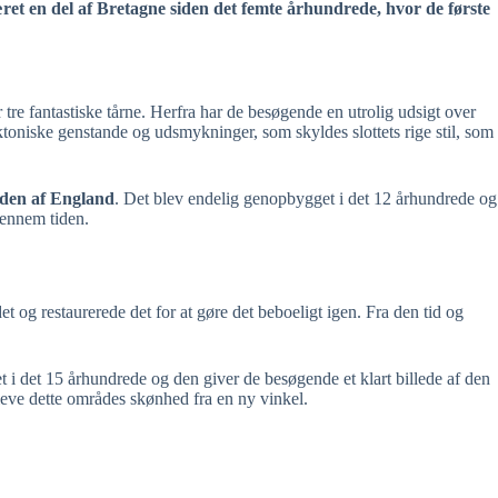
været en del af Bretagne siden det femte århundrede, hvor de første
tre fantastiske tårne. Herfra har de besøgende en utrolig udsigt over
toniske genstande og udsmykninger, som skyldes slottets rige stil, som
den af England
. Det blev endelig genopbygget i det 12 århundrede og
gennem tiden.
t og restaurerede det for at gøre det beboeligt igen. Fra den tid og
et i det 15 århundrede og den giver de besøgende et klart billede af den
leve dette områdes skønhed fra en ny vinkel.