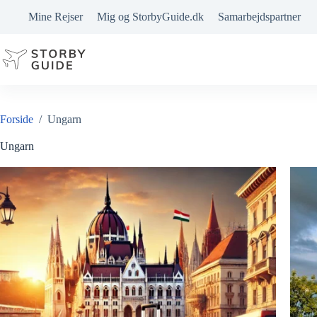
Fortsæt
Mine Rejser
Mig og StorbyGuide.dk
Samarbejdspartner
til
indhold
Forside
/
Ungarn
Ungarn