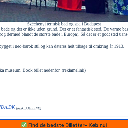
Széchenyi termisk bad og spa i Budapest
ade og det er ikke uden grund. Det er et fantastisk sted. De varme bass
(og dermed blandt de største bade i Europa). Så det er et godt sted uanse
bygget i neo-barok stil og kan dateres helt tilbage til omkring år 1913.
nka museum. Book billet nedenfor. (reklamelink)
UDA.DK
(REKLAMELINK)
F
ind de bedste Billetter
– Køb nu
!