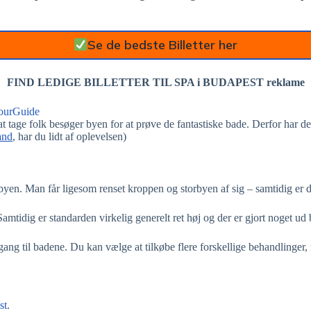
Se de bedste Billetter her
FIND LEDIGE BILLETTER TIL SPA i BUDAPEST reklame
ourGuide
at tage folk besøger byen for at prøve de fantastiske bade. Derfor har de
and
, har du lidt af oplevelsen)
torbyen. Man får ligesom renset kroppen og storbyen af sig – samtidig er
Samtidig er standarden virkelig generelt ret høj og der er gjort noget ud
gang til badene. Du kan vælge at tilkøbe flere forskellige behandlinger
st
.