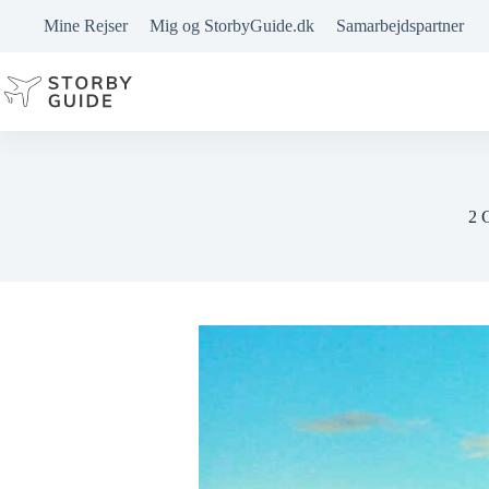
Fortsæt
Mine Rejser
Mig og StorbyGuide.dk
Samarbejdspartner
til
indhold
2 