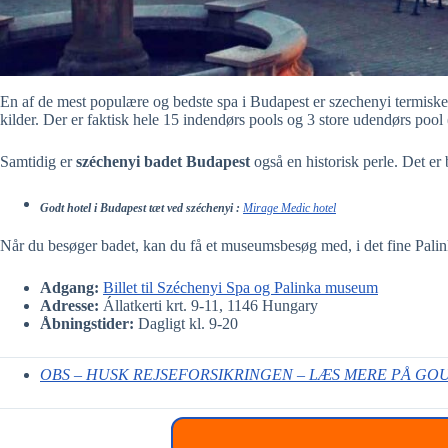
En af de mest populære og bedste spa i Budapest er szechenyi termiske b
kilder. Der er faktisk hele 15 indendørs pools og 3 store udendørs pool 
Samtidig er
széchenyi badet Budapest
også en historisk perle. Det er 
Godt hotel i Budapest tæt ved
széchenyi
:
Mirage Medic hotel
Når du besøger badet, kan du få et museumsbesøg med, i det fine Pali
Adgang:
Billet til Széchenyi Spa og Palinka museum
Adresse:
Állatkerti krt. 9-11, 1146 Hungary
Åbningstider:
Dagligt kl. 9-20
OBS – HUSK REJSEFORSIKRINGEN – LÆS MERE PÅ GO