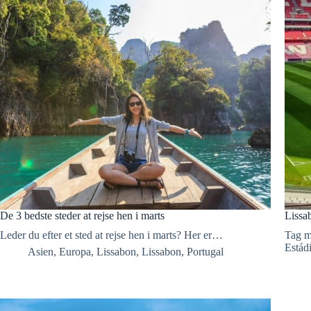
De 3 bedste steder at rejse hen i marts
Lissa
Leder du efter et sted at rejse hen i marts? Her er…
Tag me
Estád
Asien
,
Europa
,
Lissabon
,
Lissabon
,
Portugal