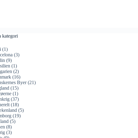
a kategori
i
(1)
celona
(3)
lin
(9)
silien
(1)
garien
(2)
nmark
(16)
skernes Byer
(21)
land
(15)
øerne
(1)
nkrig
(37)
erelt
(18)
ækenland
(5)
mborg
(19)
land
(5)
ien
(8)
rig
(3)
is
(9)