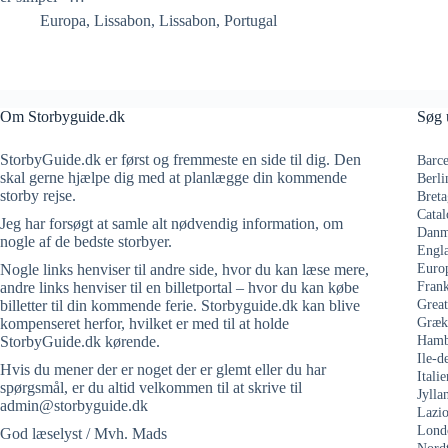
Europa
,
Lissabon
,
Lissabon
,
Portugal
Om Storbyguide.dk
Søg 
StorbyGuide.dk er først og fremmeste en side til dig. Den
Barce
skal gerne hjælpe dig med at planlægge din kommende
Berli
storby rejse.
Breta
Catal
Jeg har forsøgt at samle alt nødvendig information, om
Danm
nogle af de bedste storbyer.
Engl
Nogle links henviser til andre side, hvor du kan læse mere,
Euro
andre links henviser til en billetportal – hvor du kan købe
Frank
billetter til din kommende ferie. Storbyguide.dk kan blive
Grea
kompenseret herfor, hvilket er med til at holde
Græk
StorbyGuide.dk kørende.
Hamb
Ile-d
Hvis du mener der er noget der er glemt eller du har
Italie
spørgsmål, er du altid velkommen til at skrive til
Jylla
admin@storbyguide.dk
Lazi
Lond
God læselyst / Mvh. Mads