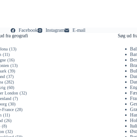
Facebook
Instagram
E-mail
ud fra geografi
Søg ud fr
Bal
lona
(13)
Bar
n
(11)
Ber
gne
(16)
Bra
onien
(13)
Bul
ark
(39)
Da
and
(37)
Dan
pa
(282)
Eng
rig
(60)
Fær
ter London
(32)
Fra
enland
(7)
Gen
org
(30)
Gr
e-France
(28)
Ha
n
(11)
Hol
nd
(26)
Ital
o
(8)
Øst
on
(32)
Par