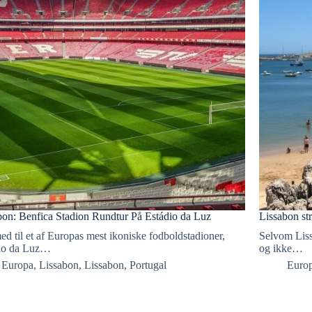
bon: Benfica Stadion Rundtur På Estádio da Luz
Lissabon st
d til et af Europas mest ikoniske fodboldstadioner,
Selvom Liss
io da Luz…
og ikke…
Europa
,
Lissabon
,
Lissabon
,
Portugal
Euro