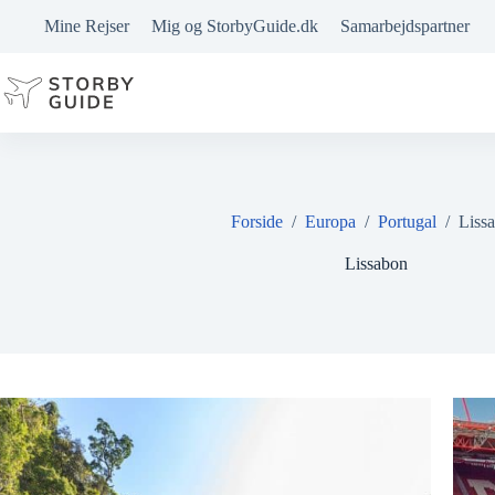
Fortsæt
Mine Rejser
Mig og StorbyGuide.dk
Samarbejdspartner
til
indhold
Forside
/
Europa
/
Portugal
/
Liss
Lissabon