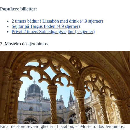
Populære billetter:
2 timers bådtur i Lissabon med drink (4.9 stjerner)
Sejltur på Targus floden (4.9 stjerner)
Privat 2 timers Solnedgangssejltur (5 stjerner)
3. Mosteiro dos jeronimos
En af de store seværdigheder i Lissabon, er Mosteiro dos Jeronimos.