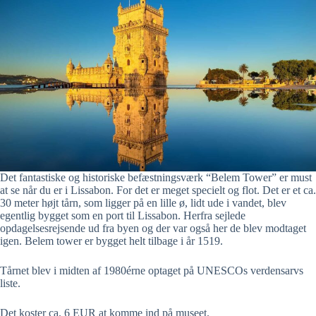
Det fantastiske og historiske befæstningsværk “Belem Tower” er must
at se når du er i Lissabon. For det er meget specielt og flot. Det er et ca.
30 meter højt tårn, som ligger på en lille ø, lidt ude i vandet, blev
egentlig bygget som en port til Lissabon. Herfra sejlede
opdagelsesrejsende ud fra byen og der var også her de blev modtaget
igen. Belem tower er bygget helt tilbage i år 1519.
Tårnet blev i midten af 1980érne optaget på UNESCOs verdensarvs
liste.
Det koster ca. 6 EUR at komme ind på museet.