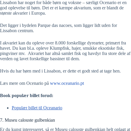
Lissabon har noget for både børn og voksne – særligt Ocenario er en
god oplevelse til børn. Det er et kæmpe akvarium, som er blandt de
største akvarier i Europa.
Det ligger i bydelen Parque das nacoes, som ligger lidt uden for
Lissabon centrum.
I akvariet kan du opleve over 8.000 forskellige dyrearter, primært fra
havet. Du kan bl.a. opleve Klumpfisk, hajer, smukke eksotiske fisk,
pingviner mv. Akvariet har altså samlet fisk og havdyr fra store dele af
verden og lavet forskellige bassiner til dem.
Hvis du har børn med i Lissabon, er dette et godt sted at tage hen.
Læs mere om Ocenario på
www.oceanario.pt
Book populær billet forud:
Populær billet til Oceanario
7. Museu calouste gulbenkian
Er du kunst interesseret, så er Museu calouste gulbenkian helt oplagt at