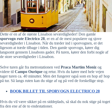
Dette er en af de største Lissabon seværdigheder! Den gamle
sporvogn rute Electrico 28
, er en af de mest populære og sjove
seværdigheder i Lissabon. Når du træder ind i sporvognen, er det
ligesom at træde tilbage i tiden. Den gamle sporvogn, kører dig
langsomt gennem Lissabons gader. På turen, kører den forbi nogle af
de store seværdigheder i Lissabon.
Selve turen går fra metrostationen ved
Praca Martim Moniz
og
videre til
Campo Ourique
og retur. Hvis du kører med hele vejen
tager turen ca. 40 minutter. Men det fungerer også som en hop af/ hop
på tur. Så langs ruten kan du stige af og på ved de forskellige stop.
BOOK BILLET TIL SPORVOGN ELECTRICO 28
Hvis du vil være sikker på en siddeplads, så skal du nok stige på toget
fra den ene af de to endestationer.