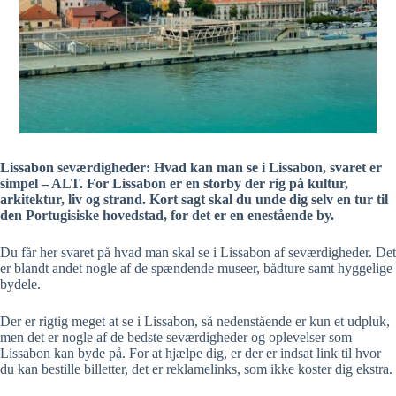
Lissabon seværdigheder: Hvad kan man se i Lissabon, svaret er
simpel – ALT. For Lissabon er en storby der rig på kultur,
arkitektur, liv og strand. Kort sagt skal du unde dig selv en tur til
den Portugisiske hovedstad, for det er en enestående by.
Du får her svaret på hvad man skal se i Lissabon af seværdigheder. Det
er blandt andet nogle af de spændende museer, bådture samt hyggelige
bydele.
Der er rigtig meget at se i Lissabon, så nedenstående er kun et udpluk,
men det er nogle af de bedste seværdigheder og oplevelser som
Lissabon kan byde på. For at hjælpe dig, er der er indsat link til hvor
du kan bestille billetter, det er reklamelinks, som ikke koster dig ekstra.