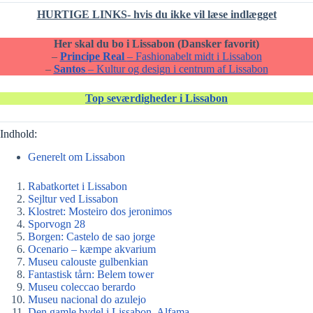
HURTIGE LINKS- hvis du ikke vil læse indlægget
Her skal du bo i Lissabon (Dansker favorit)
–
Principe Real
– Fashionabelt midt i Lissabon
–
Santos
– Kultur og design i centrum af Lissabon
Top seværdigheder i Lissabon
Indhold:
Generelt om Lissabon
Rabatkortet i Lissabon
Sejltur ved Lissabon
Klostret: Mosteiro dos jeronimos
Sporvogn 28
Borgen: Castelo de sao jorge
Ocenario – kæmpe akvarium
Museu calouste gulbenkian
Fantastisk tårn: Belem tower
Museu coleccao berardo
Museu nacional do azulejo
Den gamle bydel i Lissabon, Alfama