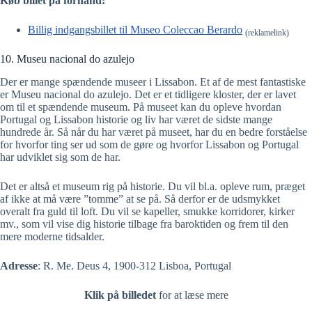
Køb billet på forhånd:
Billig indgangsbillet til Museo Coleccao Berardo
(reklamelink)
10. Museu nacional do azulejo
Der er mange spændende museer i Lissabon. Et af de mest fantastiske
er Museu nacional do azulejo. Det er et tidligere kloster, der er lavet
om til et spændende museum. På museet kan du opleve hvordan
Portugal og Lissabon historie og liv har været de sidste mange
hundrede år. Så når du har været på museet, har du en bedre forståelse
for hvorfor ting ser ud som de gøre og hvorfor Lissabon og Portugal
har udviklet sig som de har.
Det er altså et museum rig på historie. Du vil bl.a. opleve rum, præget
af ikke at må være ”tomme” at se på. Så derfor er de udsmykket
overalt fra guld til loft. Du vil se kapeller, smukke korridorer, kirker
mv., som vil vise dig historie tilbage fra baroktiden og frem til den
mere moderne tidsalder.
Adresse
: R. Me. Deus 4, 1900-312 Lisboa, Portugal
Klik på billedet
for at læse mere