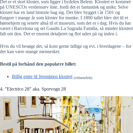
Det er et stort kloster, som ligger i bydelen Belem. Klostret er kommet
på UNESCOs verdensarv liste, fordi det er fantastisk og unikt. Selve
klosret har en land historie bag sig. Det blev bygget i år 1501 og
fungere i mange år som kloster for munke. I 1800 tallet blev det til et
børnehjem og senere altså til et museum, som det er i dag. Hvis du har
været i Barcelona og set Gaudis La Sagrada Familia, så minder klostret
lidt om den. Det er enormt detaljeret og flot uden på og inden i.
Hvis du vil besøge det, så kom gerne tidlige og evt. i hverdagene – for
der kan være mange mennesker.
Bestil på forhånd den populære billet:
Billig entre til Jeronimos klostret
(reklamelink)
4. ”Electrico 28” aka. Sporvogn 28