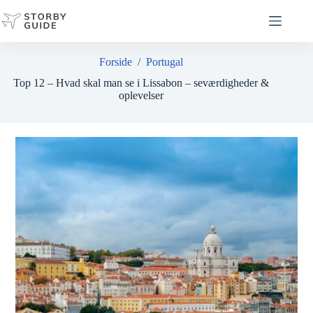
Fortsæt
til
indhold
Forside
/
Portugal
Top 12 – Hvad skal man se i Lissabon – seværdigheder &
oplevelser