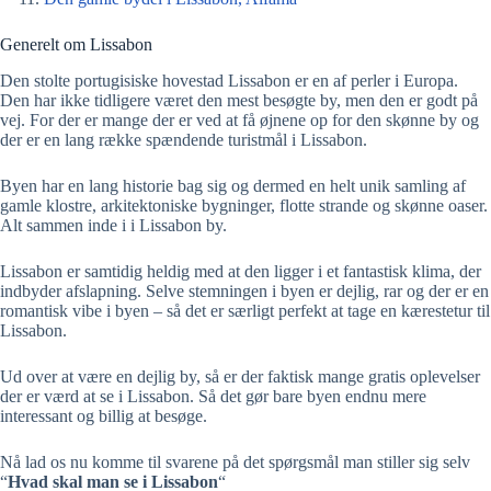
Generelt om Lissabon
Den stolte portugisiske hovestad Lissabon er en af perler i Europa.
Den har ikke tidligere været den mest besøgte by, men den er godt på
vej. For der er mange der er ved at få øjnene op for den skønne by og
der er en lang række spændende turistmål i Lissabon.
Byen har en lang historie bag sig og dermed en helt unik samling af
gamle klostre, arkitektoniske bygninger, flotte strande og skønne oaser.
Alt sammen inde i i Lissabon by.
Lissabon er samtidig heldig med at den ligger i et fantastisk klima, der
indbyder afslapning. Selve stemningen i byen er dejlig, rar og der er en
romantisk vibe i byen – så det er særligt perfekt at tage en kærestetur til
Lissabon.
Ud over at være en dejlig by, så er der faktisk mange gratis oplevelser
der er værd at se i Lissabon. Så det gør bare byen endnu mere
interessant og billig at besøge.
Nå lad os nu komme til svarene på det spørgsmål man stiller sig selv
“
Hvad skal man se i Lissabon
“