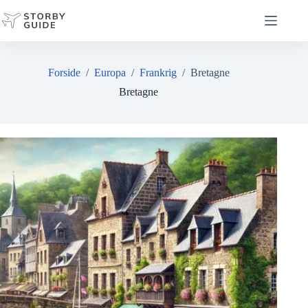
Fortsæt
til
indhold
Forside
/
Europa
/
Frankrig
/
Bretagne
Bretagne