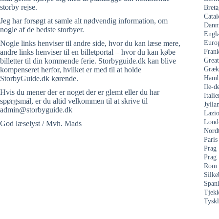
storby rejse.
Breta
Catal
Jeg har forsøgt at samle alt nødvendig information, om
Danm
nogle af de bedste storbyer.
Engl
Nogle links henviser til andre side, hvor du kan læse mere,
Euro
andre links henviser til en billetportal – hvor du kan købe
Frank
billetter til din kommende ferie. Storbyguide.dk kan blive
Grea
kompenseret herfor, hvilket er med til at holde
Græk
StorbyGuide.dk kørende.
Hamb
Ile-d
Hvis du mener der er noget der er glemt eller du har
Italie
spørgsmål, er du altid velkommen til at skrive til
Jylla
admin@storbyguide.dk
Lazi
Lond
God læselyst / Mvh. Mads
Nord
Paris
Prag
Prag
Rom
Silke
Span
Tjekk
Tysk