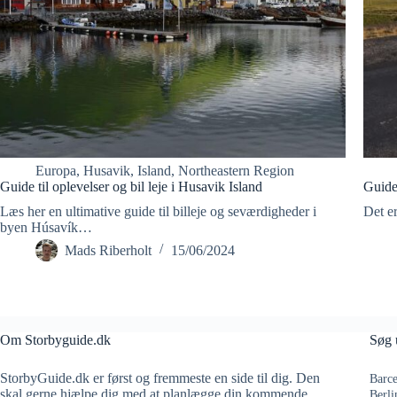
Europa
,
Husavik
,
Island
,
Northeastern Region
Guide til oplevelser og bil leje i Husavik Island
Guide
Læs her en ultimative guide til billeje og seværdigheder i
Det er
byen Húsavík…
Mads Riberholt
15/06/2024
Om Storbyguide.dk
Søg 
StorbyGuide.dk er først og fremmeste en side til dig. Den
Barce
skal gerne hjælpe dig med at planlægge din kommende
Berli