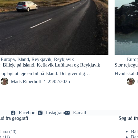
Europa
,
Island
,
Reykjavik
,
Reykjavik
Euro
: Billeje på Island, Keflavik Lufthavn og Reykjavik
Stor rejsegu
 oplagt at leje en bil på Island. Det giver dig…
Hvad skal d
Mads Riberholt
25/02/2025
Facebook
Instagram
E-mail
ud fra geografi
Søg ud fr
Bal
lona
(13)
Bar
n
(11)