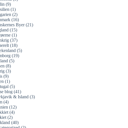
lin
(9)
silien
(1)
garien
(2)
nmark
(16)
skernes Byer
(21)
land
(15)
øerne
(1)
nkrig
(37)
erelt
(18)
ækenland
(5)
mborg
(19)
land
(5)
ien
(8)
rig
(3)
is
(9)
en
(1)
tugal
(5)
se blog
(41)
kjavik & Island
(3)
m
(4)
nien
(12)
kkiet
(4)
kiet
(2)
kland
(40)
ategorized
(2)