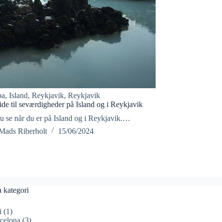
pa
,
Island
,
Reykjavik
,
Reykjavik
ide til seværdigheder på Island og i Reykjavik
u se når du er på Island og i Reykjavik.…
Mads Riberholt
15/06/2024
a kategori
i
(1)
celona
(3)