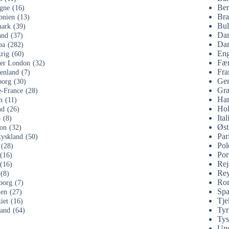
Ber
gne
(16)
Bra
onien
(13)
Bul
ark
(39)
Da
and
(37)
Dan
pa
(282)
Eng
rig
(60)
Fær
ter London
(32)
Fra
enland
(7)
Gen
org
(30)
Gr
e-France
(28)
Ha
n
(11)
Hol
nd
(26)
Ital
o
(8)
Øst
on
(32)
Par
tyskland
(50)
Pol
(28)
Por
(16)
Rej
(16)
Rey
(8)
Ro
borg
(7)
Spa
ien
(27)
Tje
iet
(16)
Tyr
land
(64)
Tys
Unc