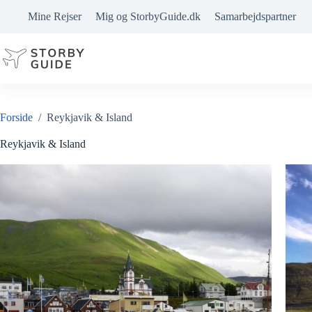
Fortsæt
Mine Rejser
Mig og StorbyGuide.dk
Samarbejdspartner
til
indhold
Forside
/
Reykjavik & Island
Reykjavik & Island