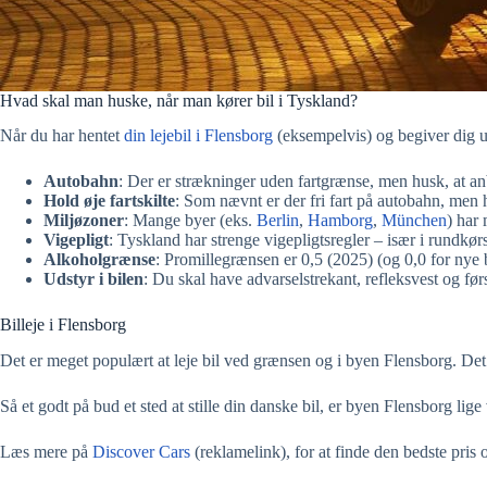
Hvad skal man huske, når man kører bil i Tyskland?
Når du har hentet
din lejebil i Flensborg
(eksempelvis) og begiver dig ud
Autobahn
: Der er strækninger uden fartgrænse, men husk, at anb
Hold øje fartskilte
: Som nævnt er der fri fart på autobahn, men hu
Miljøzoner
: Mange byer (eks.
Berlin
,
Hamborg
,
München
) har
Vigepligt
: Tyskland har strenge vigepligtsregler – især i rundkør
Alkoholgrænse
: Promillegrænsen er 0,5 (2025) (og 0,0 for nye bi
Udstyr i bilen
: Du skal have advarselstrekant, refleksvest og før
Billeje i Flensborg
Det er meget populært at leje bil ved grænsen og i byen Flensborg. Det
Så et godt på bud et sted at stille din danske bil, er byen Flensborg li
Læs mere på
Discover Cars
(reklamelink), for at finde den bedste pris og