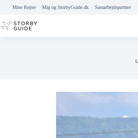
Fortsæt
Mine Rejser
Mig og StorbyGuide.dk
Samarbejdspartner
til
indhold
L