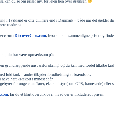
n, så kan du se om priser mv. for lejen hen over grænsen
ning i Tyskland er ofte billigere end i Danmark – både når det gælder d
ere roadtrips.
dere som
DiscoverCars.com
, hvor du kan sammenligne priser og finde 
forhold, du bør være opmærksom på:
un en grundlæggende ansvarsforsikring, og du kan med fordel tilkøbe ka
med fuld tank – andre tilbyder forudbetaling af brændstof.
have haft kørekort i mindst ét år.
 gebyrer for unge chauffører, ekstraudstyr (som GPS, barnesæde) eller s
s.com
, får du et klart overblik over, hvad der er inkluderet i prisen.