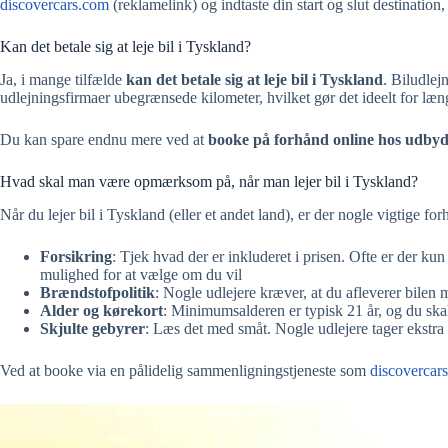
discovercars.com
(reklamelink) og indtaste din start og slut destinatio
Kan det betale sig at leje bil i Tyskland?
Ja, i mange tilfælde
kan det betale sig at leje bil i Tyskland
. Biludlej
udlejningsfirmaer ubegrænsede kilometer, hvilket gør det ideelt for læng
Du kan spare endnu mere ved at
booke på forhånd online hos udby
Hvad skal man være opmærksom på, når man lejer bil i Tyskland?
Når du lejer bil i Tyskland (eller et andet land), er der nogle vigtige 
Forsikring
: Tjek hvad der er inkluderet i prisen. Ofte er der k
mulighed for at vælge om du vil
Brændstofpolitik
: Nogle udlejere kræver, at du afleverer bilen 
Alder og kørekort
: Minimumsalderen er typisk 21 år, og du skal 
Skjulte gebyrer
: Læs det med småt. Nogle udlejere tager ekstra
Ved at booke via en pålidelig sammenligningstjeneste som
discovercar