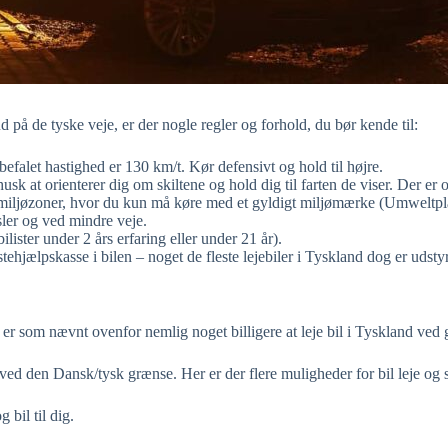
 på de tyske veje, er der nogle regler og forhold, du bør kende til:
efalet hastighed er 130 km/t. Kør defensivt og hold til højre.
sk at orienterer dig om skiltene og hold dig til farten de viser. Der er o
 miljøzoner, hvor du kun må køre med et gyldigt miljømærke (Umweltpla
sler og ved mindre veje.
lister under 2 års erfaring eller under 21 år).
stehjælpskasse i bilen – noget de fleste lejebiler i Tyskland dog er udsty
 er som nævnt ovenfor nemlig noget billigere at leje bil i Tyskland ved
ge ved den Dansk/tysk grænse. Her er der flere muligheder for bil leje og
 bil til dig.