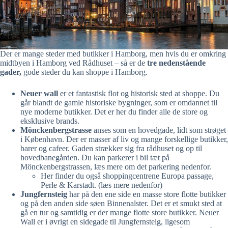
Der er mange steder med butikker i Hamborg, men hvis du er omkring
midtbyen i Hamborg ved Rådhuset – så er de
tre nedenstående
gader,
gode steder du kan shoppe i Hamborg.
Neuer wall
er et fantastisk flot og historisk sted at shoppe. Du
går blandt de gamle historiske bygninger, som er omdannet til
nye moderne butikker. Det er her du finder alle de store og
eksklusive brands.
Mönckenbergstrasse
anses som en hovedgade, lidt som strøget
i København. Der er masser af liv og mange forskellige butikker,
barer og cafeer. Gaden strækker sig fra rådhuset og op til
hovedbanegården. Du kan parkerer i bil tæt på
Mönckenbergstrassen, læs mere om det parkering nedenfor.
Her finder du også shoppingcentrene Europa passage,
Perle & Karstadt. (læs mere nedenfor)
Jungfernsteig
har på den ene side en masse store flotte butikker
og på den anden side søen Binnenalster. Det er et smukt sted at
gå en tur og samtidig er der mange flotte store butikker. Neuer
Wall er i øvrigt en sidegade til Jungfernsteig, ligesom