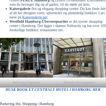
centret
PERLE Hamborg
og centret Levantehaus. Efterhånden
som du bevæger dig op af gaden, vil du støde på dem.
Kaisergalerie
flot og elegang shopping center. Du kan finde lidt
af alt her designer varer, spisesteder og almindelig butikker. Læs
mere på
Kaisergalerie.net
Westfield Hamburg-Überseequartier
er det nyeste shopping
center i Hamborg. Det ligger i skønne Hafencity og har over 100
forskellige butikker, restauranter mv.
Perle shoppingcenter
Karstadt shoppingcenter
HUSK BOOK ET CENTRALT HOTEL I HAMBORG HER
reklamelink
Parkering ifm. Shopping i Hamborg