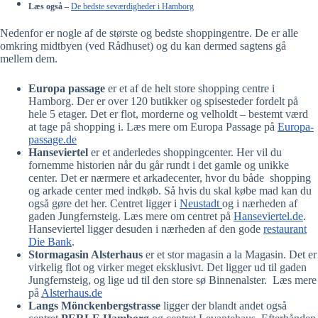
Læs også –
De bedste seværdigheder i Hamborg
Nedenfor er nogle af de største og bedste shoppingentre. De er alle
omkring midtbyen (ved Rådhuset) og du kan dermed sagtens gå
mellem dem.
Europa passage
er et af de helt store shopping centre i
Hamborg. Der er over 120 butikker og spisesteder fordelt på
hele 5 etager. Det er flot, morderne og velholdt – bestemt værd
at tage på shopping i. Læs mere om Europa Passage på
Europa-
passage.de
Hanseviertel
er et anderledes shoppingcenter. Her vil du
fornemme historien når du går rundt i det gamle og unikke
center. Det er nærmere et arkadecenter, hvor du både shopping
og arkade center med indkøb. Så hvis du skal købe mad kan du
også gøre det her. Centret ligger i
Neustadt
og i nærheden af
gaden Jungfernsteig. Læs mere om centret på
Hanseviertel.de
.
Hanseviertel ligger desuden i nærheden af den gode
restaurant
Die Bank
.
Stormagasin Alsterhaus
er et stor magasin a la Magasin. Det er
virkelig flot og virker meget eksklusivt. Det ligger ud til gaden
Jungfernsteig, og lige ud til den store sø Binnenalster. Læs mere
på
Alsterhaus.de
Langs Mönckenbergstrasse
ligger der blandt andet også