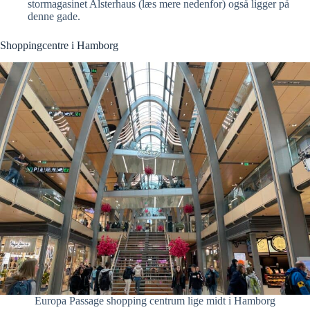
stormagasinet Alsterhaus (læs mere nedenfor) også ligger på
denne gade.
Shoppingcentre i Hamborg
Europa Passage shopping centrum lige midt i Hamborg