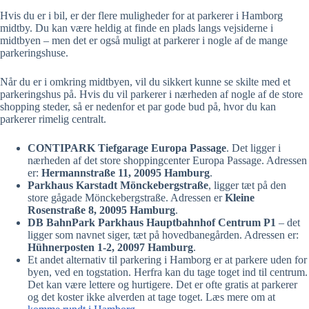
Hvis du er i bil, er der flere muligheder for at parkerer i Hamborg
midtby. Du kan være heldig at finde en plads langs vejsiderne i
midtbyen – men det er også muligt at parkerer i nogle af de mange
parkeringshuse.
Når du er i omkring midtbyen, vil du sikkert kunne se skilte med et
parkeringshus på. Hvis du vil parkerer i nærheden af nogle af de store
shopping steder, så er nedenfor et par gode bud på, hvor du kan
parkerer rimelig centralt.
CONTIPARK Tiefgarage Europa Passage
. Det ligger i
nærheden af det store shoppingcenter Europa Passage. Adressen
er:
Hermannstraße 11, 20095 Hamburg
.
Parkhaus Karstadt Mönckebergstraße
, ligger tæt på den
store gågade Mönckebergstraße. Adressen er
Kleine
Rosenstraße 8, 20095 Hamburg
.
DB BahnPark Parkhaus Hauptbahnhof Centrum P1
– det
ligger som navnet siger, tæt på hovedbanegården. Adressen er:
Hühnerposten 1-2, 20097 Hamburg
.
Et andet alternativ til parkering i Hamborg er at parkere uden for
byen, ved en togstation. Herfra kan du tage toget ind til centrum.
Det kan være lettere og hurtigere. Det er ofte gratis at parkerer
og det koster ikke alverden at tage toget. Læs mere om at