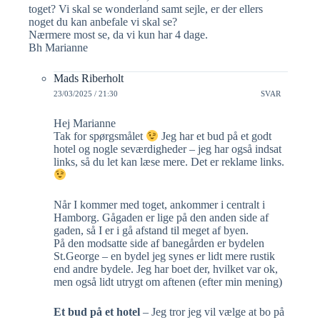
toget? Vi skal se wonderland samt sejle, er der ellers
noget du kan anbefale vi skal se?
Nærmere most se, da vi kun har 4 dage.
Bh Marianne
Mads Riberholt
23/03/2025 / 21:30
SVAR
Hej Marianne
Tak for spørgsmålet
Jeg har et bud på et godt
hotel og nogle seværdigheder – jeg har også indsat
links, så du let kan læse mere. Det er reklame links.
Når I kommer med toget, ankommer i centralt i
Hamborg. Gågaden er lige på den anden side af
gaden, så I er i gå afstand til meget af byen.
På den modsatte side af banegården er bydelen
St.George – en bydel jeg synes er lidt mere rustik
end andre bydele. Jeg har boet der, hvilket var ok,
men også lidt utrygt om aftenen (efter min mening)
Et bud på et hotel
– Jeg tror jeg vil vælge at bo på