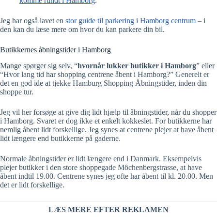
komme rundt i Hamborg
.
Jeg har også lavet en
stor guide til parkering i Hamborg centrum
– i
den kan du læse mere om hvor du kan parkere din bil.
Butikkernes åbningstider i Hamborg
Mange spørger sig selv, “
hvornår lukker butikker i Hamborg
” eller
“Hvor lang tid har shopping centrene åbent i Hamborg?” Generelt er
det en god ide at tjekke Hamburg Shopping Åbningstider, inden din
shoppe tur.
Jeg vil her forsøge at give dig lidt hjælp til åbningstider, når du shopper
i Hamborg. Svaret er dog ikke et enkelt kokkeslet. For butikkerne har
nemlig åbent lidt forskellige. Jeg synes at centrene plejer at have åbent
lidt længere end butikkerne på gaderne.
Normale åbningstider er lidt længere end i Danmark. Eksempelvis
plejer butikker i den store shoppegade Möchenbergstrasse, at have
åbent indtil 19.00. Centrene synes jeg ofte har åbent til kl. 20.00. Men
det er lidt forskellige.
LÆS MERE EFTER REKLAMEN