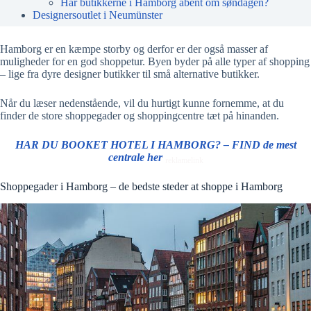
Har butikkerne i Hamborg åbent om søndagen?
Designersoutlet i Neumünster
Hamborg er en kæmpe storby og derfor er der også masser af
muligheder for en god shoppetur. Byen byder på alle typer af shopping
– lige fra dyre designer butikker til små alternative butikker.
Når du læser nedenstående, vil du hurtigt kunne fornemme, at du
finder de store shoppegader og shoppingcentre tæt på hinanden.
HAR DU BOOKET HOTEL I HAMBORG? – FIND de mest
centrale her
reklamelink
Shoppegader i Hamborg – de bedste steder at shoppe i Hamborg