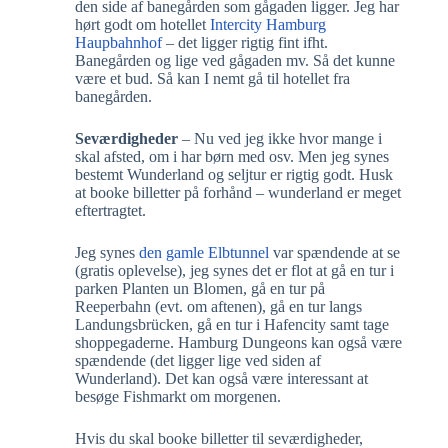
den side af banegården som gågaden ligger. Jeg har
hørt godt om hotellet
Intercity Hamburg
Haupbahnhof
– det ligger rigtig fint ifht.
Banegården og lige ved gågaden mv. Så det kunne
være et bud. Så kan I nemt gå til hotellet fra
banegården.
Seværdigheder
– Nu ved jeg ikke hvor mange i
skal afsted, om i har børn med osv. Men jeg synes
bestemt Wunderland og seljtur er rigtig godt. Husk
at booke billetter på forhånd – wunderland er meget
eftertragtet.
Jeg synes
den gamle Elbtunnel
var spændende at se
(gratis oplevelse), jeg synes det er flot at gå en tur i
parken Planten un Blomen, gå en tur på
Reeperbahn (evt. om aftenen), gå en tur langs
Landungsbrücken, gå en tur i Hafencity samt tage
shoppegaderne. Hamburg Dungeons kan også være
spændende (det ligger lige ved siden af
Wunderland). Det kan også være interessant at
besøge Fishmarkt om morgenen.
Hvis du skal booke billetter til seværdigheder,