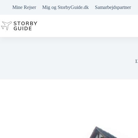
Fortsæt
Mine Rejser
Mig og StorbyGuide.dk
Samarbejdspartner
til
indhold
1