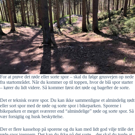
For at prøve det røde eller sorte spor – skal du følge grusvejen op nede
fra startområdet. Når du kommer op til toppen, hvor de blå spor starter
– kører du lidt videre. Så kommer først det røde og bagefter de sorte.
Det er teknisk svære spor. Du kan ikke sammenligne et almindelig rødt
eller sort spor med de røde og sorte spor i bikeparken. Sporene i
bikeparken er meget sværerer end “almindelige” røde og sorte spor. Så
vær forsigtig og husk beskyttelse.
Der er flere kassehop på sporene og du kan med lidt god vilje trille det
røde spor igennem. Det kan du ikke på det sorte – der skal du turde at