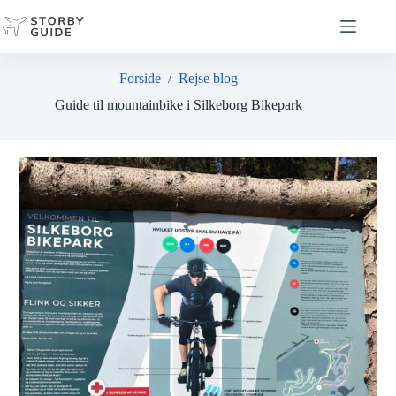
Fortsæt
til
indhold
Forside
/
Rejse blog
Guide til mountainbike i Silkeborg Bikepark