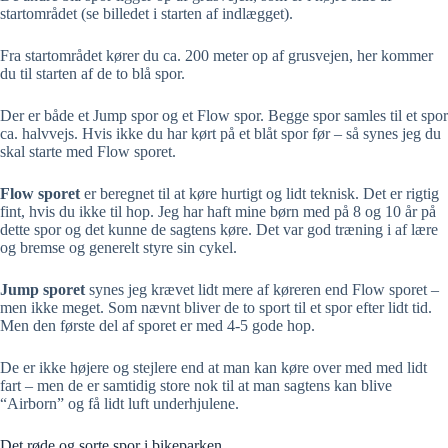
startområdet (se billedet i starten af indlægget).
Fra startområdet kører du ca. 200 meter op af grusvejen, her kommer
du til starten af de to blå spor.
Der er både et Jump spor og et Flow spor. Begge spor samles til et spor
ca. halvvejs. Hvis ikke du har kørt på et blåt spor før – så synes jeg du
skal starte med Flow sporet.
Flow sporet
er beregnet til at køre hurtigt og lidt teknisk. Det er rigtig
fint, hvis du ikke til hop. Jeg har haft mine børn med på 8 og 10 år på
dette spor og det kunne de sagtens køre. Det var god træning i af lære
og bremse og generelt styre sin cykel.
Jump sporet
synes jeg krævet lidt mere af køreren end Flow sporet –
men ikke meget. Som nævnt bliver de to sport til et spor efter lidt tid.
Men den første del af sporet er med 4-5 gode hop.
De er ikke højere og stejlere end at man kan køre over med med lidt
fart – men de er samtidig store nok til at man sagtens kan blive
“Airborn” og få lidt luft underhjulene.
Det røde og sorte spor i bikeparken