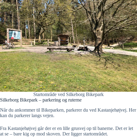
Startområde ved Silkeborg Bikepark
Silkeborg Bikepark – parkering og ruterne
Når du ankommer til Bikeparken, parkerer du ved Kastanjehøjvej. Her
kan du parkerer langs vejen.
Fra Kastanjehøjvej går der er en lille grusvej op til banerne. Det er let
at se – bare kig op mod skoven. Der ligger startområdet.