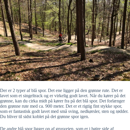
Der er 2 typer af blå spor. Det ene ligger på den grønne rute. Det er
lavet som et singeltrack og er virkelig godt lavet. Når du kører på det
grønne, kan du cirka midt på kører fra på det blå spor. Det forlænger
den grønne rute med ca. 900 meter. Det er et rigtig fint stykke spor,
som er fantastisk godt lavet med små sving, nedkørsler, sten og rødder.
Du bliver til sidst koblet på det grønne spor igen.
De andre blå spor ligger op af grusvejen, som er i højre side af