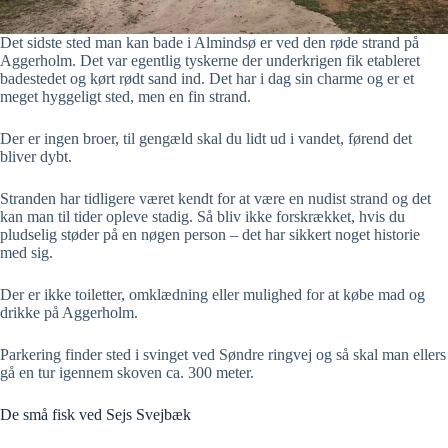
Det sidste sted man kan bade i Almindsø er ved den røde strand på
Aggerholm. Det var egentlig tyskerne der underkrigen fik etableret
badestedet og kørt rødt sand ind. Det har i dag sin charme og er et
meget hyggeligt sted, men en fin strand.
Der er ingen broer, til gengæld skal du lidt ud i vandet, førend det
bliver dybt.
Stranden har tidligere været kendt for at være en nudist strand og det
kan man til tider opleve stadig. Så bliv ikke forskrækket, hvis du
pludselig støder på en nøgen person – det har sikkert noget historie
med sig.
Der er ikke toiletter, omklædning eller mulighed for at købe mad og
drikke på Aggerholm.
Parkering finder sted i svinget ved Søndre ringvej og så skal man ellers
gå en tur igennem skoven ca. 300 meter.
De små fisk ved Sejs Svejbæk