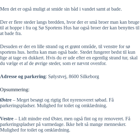
Men det er også muligt at smide sin båd i vandet samt at bade.
Der er flere steder langs bredden, hvor der er små broer man kan bruge
til at hoppe i fra og Sø Sportens Hus har også broer der kan benyttes til
at bade fra.
Desuden er der en lille strand og et grønt område, til venstre for sø
sportens hus. herfra kan man også bade. Stedet fungerer bedst til kun
lige at tage en dukkert. Hvis du er ude efter en egentlig strand tur, skal
du vælge et af de øvrige steder, som er nævnt ovenfor.
Adresse og parkering
: Sølystvej, 8600 Silkeborg
Opsummering:
Østre
– Meget besøgt og rigtig flot nyrenoveret søbad. Få
parkeringspladser. Mulighed for toilet og omklædning.
Vestre
– Lidt mindre end Øster, men også fint og ny renoveret. Få
parkeringspladser på varmedage. Ikke helt så mange mennesker.
Mulighed for toilet og omklædning.