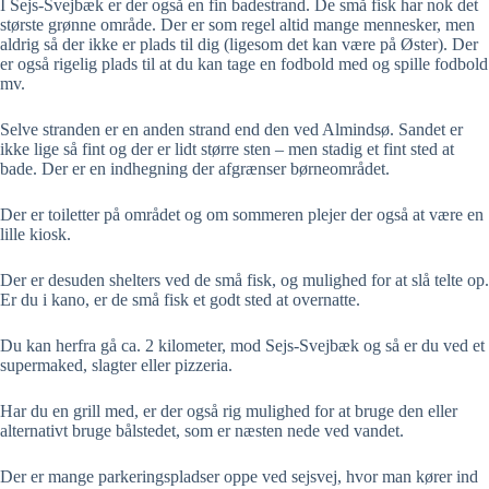
I Sejs-Svejbæk er der også en fin badestrand. De små fisk har nok det
største grønne område. Der er som regel altid mange mennesker, men
aldrig så der ikke er plads til dig (ligesom det kan være på Øster). Der
er også rigelig plads til at du kan tage en fodbold med og spille fodbold
mv.
Selve stranden er en anden strand end den ved Almindsø. Sandet er
ikke lige så fint og der er lidt større sten – men stadig et fint sted at
bade. Der er en indhegning der afgrænser børneområdet.
Der er toiletter på området og om sommeren plejer der også at være en
lille kiosk.
Der er desuden shelters ved de små fisk, og mulighed for at slå telte op.
Er du i kano, er de små fisk et godt sted at overnatte.
Du kan herfra gå ca. 2 kilometer, mod Sejs-Svejbæk og så er du ved et
supermaked, slagter eller pizzeria.
Har du en grill med, er der også rig mulighed for at bruge den eller
alternativt bruge bålstedet, som er næsten nede ved vandet.
Der er mange parkeringspladser oppe ved sejsvej, hvor man kører ind