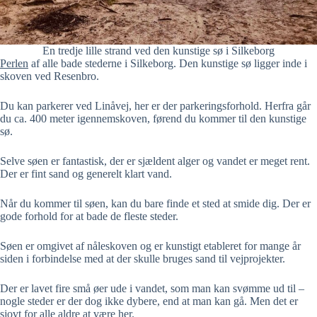
En tredje lille strand ved den kunstige sø i Silkeborg
Perlen
af alle bade stederne i Silkeborg. Den kunstige sø ligger inde i
skoven ved Resenbro.
Du kan parkerer ved Linåvej, her er der parkeringsforhold. Herfra går
du ca. 400 meter igennemskoven, førend du kommer til den kunstige
sø.
Selve søen er fantastisk, der er sjældent alger og vandet er meget rent.
Der er fint sand og generelt klart vand.
Når du kommer til søen, kan du bare finde et sted at smide dig. Der er
gode forhold for at bade de fleste steder.
Søen er omgivet af nåleskoven og er kunstigt etableret for mange år
siden i forbindelse med at der skulle bruges sand til vejprojekter.
Der er lavet fire små øer ude i vandet, som man kan svømme ud til –
nogle steder er der dog ikke dybere, end at man kan gå. Men det er
sjovt for alle aldre at være her.