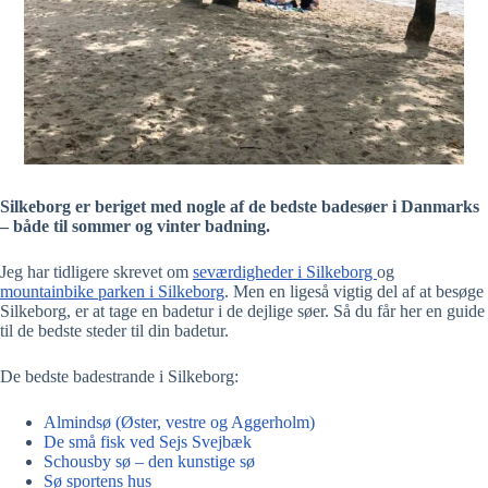
Silkeborg er beriget med nogle af de bedste badesøer i Danmarks
– både til sommer og vinter badning.
Jeg har tidligere skrevet om
sevæ
r
digheder i Silkeborg
og
mountainbike parken i Silkeborg
. Men en ligeså vigtig del af at besøge
Silkeborg, er at tage en badetur i de dejlige søer. Så du får her en guide
til de bedste steder til din badetur.
De bedste badestrande i Silkeborg:
Almindsø (Øster, vestre og Aggerholm)
De små fisk ved Sejs Svejbæk
Schousby sø – den kunstige sø
Sø sportens hus