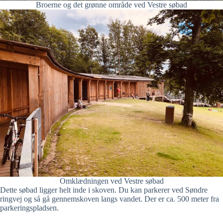
Broerne og det grønne område ved Vestre søbad
Omklædningen ved Vestre søbad
Dette søbad ligger helt inde i skoven. Du kan parkerer ved Søndre
ringvej og så gå gennemskoven langs vandet. Der er ca. 500 meter fra
parkeringspladsen.