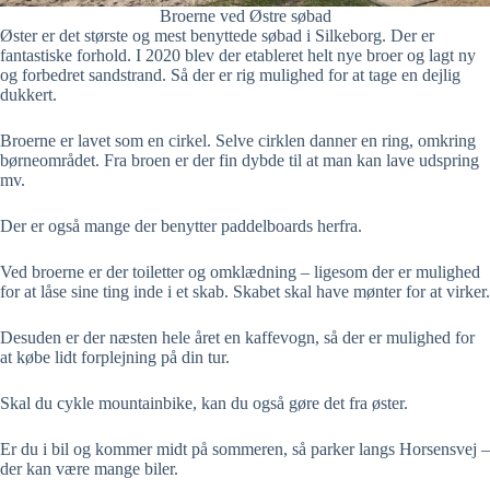
Broerne ved Østre søbad
Øster er det største og mest benyttede søbad i Silkeborg. Der er
fantastiske forhold. I 2020 blev der etableret helt nye broer og lagt ny
og forbedret sandstrand. Så der er rig mulighed for at tage en dejlig
dukkert.
Broerne er lavet som en cirkel. Selve cirklen danner en ring, omkring
børneområdet. Fra broen er der fin dybde til at man kan lave udspring
mv.
Der er også mange der benytter paddelboards herfra.
Ved broerne er der toiletter og omklædning – ligesom der er mulighed
for at låse sine ting inde i et skab. Skabet skal have mønter for at virker.
Desuden er der næsten hele året en kaffevogn, så der er mulighed for
at købe lidt forplejning på din tur.
Skal du cykle mountainbike, kan du også gøre det fra øster.
Er du i bil og kommer midt på sommeren, så parker langs Horsensvej –
der kan være mange biler.