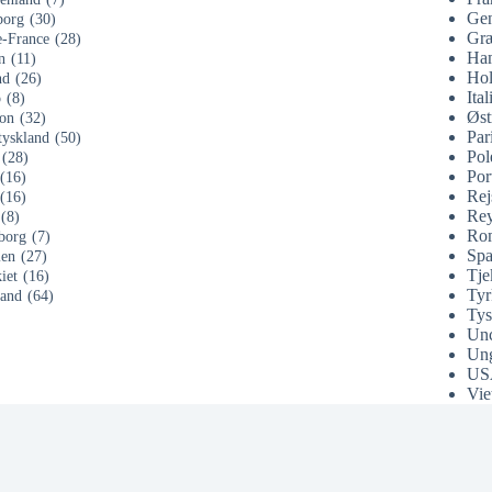
Gen
org
(30)
Gr
e-France
(28)
Ha
n
(11)
Hol
nd
(26)
Ital
o
(8)
Øst
on
(32)
Par
tyskland
(50)
Pol
(28)
Por
(16)
Rej
(16)
Rey
(8)
Ro
borg
(7)
Spa
ien
(27)
Tje
iet
(16)
Tyr
land
(64)
Tys
Unc
Un
US
Vie