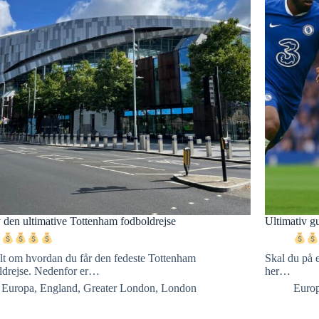
 den ultimative Tottenham fodboldrejse
Ultimativ gu
lt om hvordan du får den fedeste Tottenham
Skal du på 
ldrejse. Nedenfor er…
her…
Europa
,
England
,
Greater London
,
London
Euro