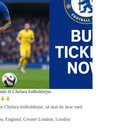
ide til Chelsea fodboldrejse
en Chelsea fodboldrejse, så skal du læse med
pa
,
England
,
Greater London
,
London