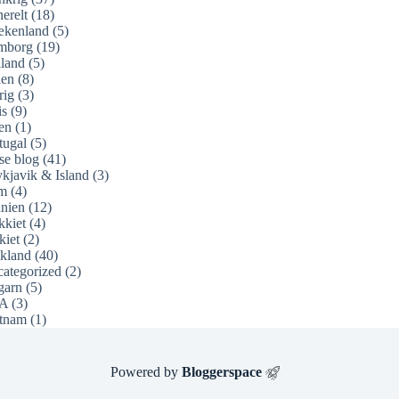
erelt
(18)
ækenland
(5)
mborg
(19)
land
(5)
ien
(8)
rig
(3)
is
(9)
en
(1)
tugal
(5)
se blog
(41)
kjavik & Island
(3)
m
(4)
nien
(12)
kkiet
(4)
kiet
(2)
kland
(40)
ategorized
(2)
garn
(5)
A
(3)
tnam
(1)
Powered by
Bloggerspace