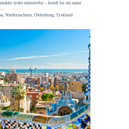
mukke tyske ministorby – kendt for sin natur
 i…
pa
,
Niedersachsen
,
Oldenburg
,
Tyskland