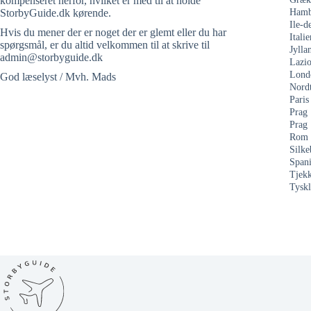
kompenseret herfor, hvilket er med til at holde
StorbyGuide.dk kørende.
Hamb
Ile-d
Hvis du mener der er noget der er glemt eller du har
Italie
spørgsmål, er du altid velkommen til at skrive til
Jylla
admin@storbyguide.dk
Lazi
Lond
God læselyst / Mvh. Mads
Nord
Paris
Prag
Prag
Rom
Silke
Span
Tjekk
Tysk