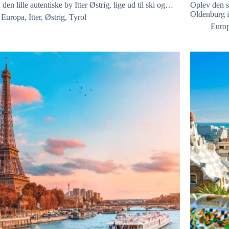
den lille autentiske by Itter Østrig, lige ud til ski og…
Oplev den s
Oldenburg
Europa
,
Itter
,
Østrig
,
Tyrol
Euro