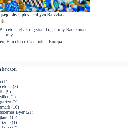
ejseguide: Oplev storbyen Barcelona
Barcelona giver dig strand og storby Barcelona er
sk storby…
ien
,
Barcelona
,
Catalonien
,
Europa
a kategori
i
(1)
celona
(3)
lin
(9)
silien
(1)
garien
(2)
nmark
(16)
skernes Byer
(21)
land
(15)
øerne
(1)
nkrig
(37)