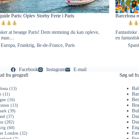
uide Paris: Oplev Storby Ferie i Paris
Barcelona r
lsker at besøge Paris! Dem stemning du kan opleve,
Fantastiske 
er man…
en fantasti
Europa
,
Frankrig
,
Ile-de-France
,
Paris
Span
Facebook
Instagram
E-mail
ud fra geografi
Søg ud fr
Bal
lona
(13)
Bar
n
(11)
Ber
gne
(16)
Bra
onien
(13)
Bul
ark
(39)
Da
and
(37)
Dan
pa
(282)
Eng
rig
(60)
Fær
ter London
(32)
Fra
enland
(7)