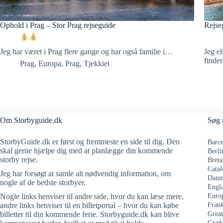
Ophold i Prag – Stor Prag rejseguide
Rejseg
Jeg har været i Prag flere gange og har også familie i…
Jeg e
find
Prag
,
Europa
,
Prag
,
Tjekkiet
Om Storbyguide.dk
Søg 
StorbyGuide.dk er først og fremmeste en side til dig. Den
Barce
skal gerne hjælpe dig med at planlægge din kommende
Berli
storby rejse.
Breta
Catal
Jeg har forsøgt at samle alt nødvendig information, om
Danm
nogle af de bedste storbyer.
Engl
Nogle links henviser til andre side, hvor du kan læse mere,
Euro
andre links henviser til en billetportal – hvor du kan købe
Frank
billetter til din kommende ferie. Storbyguide.dk kan blive
Grea
Græk