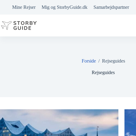
Fortsæt
Mine Rejser
Mig og StorbyGuide.dk
Samarbejdspartner
til
indhold
Forside
/
Rejseguides
Rejseguides