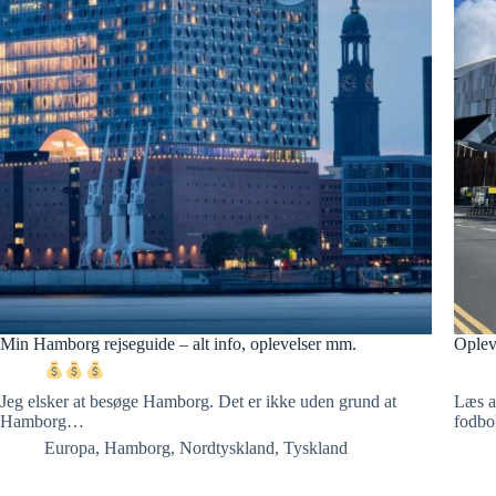
Min Hamborg rejseguide – alt info, oplevelser mm.
Oplev
Jeg elsker at besøge Hamborg. Det er ikke uden grund at
Læs a
Hamborg…
fodbo
Europa
,
Hamborg
,
Nordtyskland
,
Tyskland