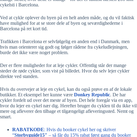
cykelsti i Barcelona.
Ved at cykle oplever du byen på en helt anden måde, og du vil faktisk
have mulighed for at se store dele af byen og seværdighederne i
Barcelona på ret kort tid.
Trafikken i Barcelona er selvfølgelig en anden end i Danmark, men
hvis man orienterer sig godt og følger rådene fra cykeludlejningen,
burde det ikke være noget problem.
Der er flere muligheder for at leje cykler. Offentlig står der mange
steder de røde cykler, som vist på billedet. Hvor du selv lejer cykler
direkte ved standen.
Hvis du overvejer at leje en cykel, kan du også prøve en af de lokale
butikker. Et eksempel her kunne være
Donkey Republic
. De har
cykler fordelt ud over det meste af byen. Det hele foregår via en app,
hvor du lejer en cykel nær dig. Herefter bruger du cyklen til du ikke vil
mere og afleverer den tilbage et tilgængeligt afleveringssted. Nemt og
smart.
RABATKODE
: Hvis du booker cykel her og skriver
“
Storbyguide15″
– så får du 15% rabat først gang du booker