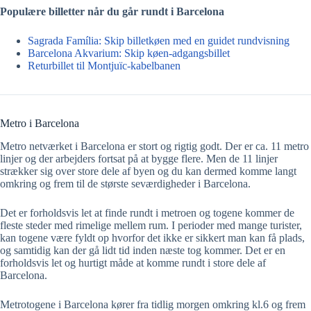
Populære billetter når du går rundt i Barcelona
Sagrada Família: Skip billetkøen med en guidet rundvisning
Barcelona Akvarium: Skip køen-adgangsbillet
Returbillet til Montjuïc-kabelbanen
Metro i Barcelona
Metro netværket i Barcelona er stort og rigtig godt. Der er ca. 11 metro
linjer og der arbejders fortsat på at bygge flere. Men de 11 linjer
strækker sig over store dele af byen og du kan dermed komme langt
omkring og frem til de største seværdigheder i Barcelona.
Det er forholdsvis let at finde rundt i metroen og togene kommer de
fleste steder med rimelige mellem rum. I perioder med mange turister,
kan togene være fyldt op hvorfor det ikke er sikkert man kan få plads,
og samtidig kan der gå lidt tid inden næste tog kommer. Det er en
forholdsvis let og hurtigt måde at komme rundt i store dele af
Barcelona.
Metrotogene i Barcelona kører fra tidlig morgen omkring kl.6 og frem