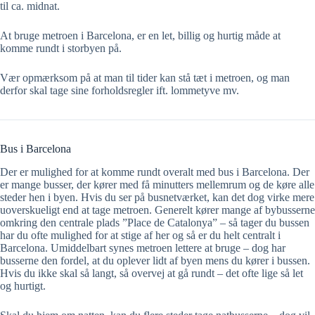
til ca. midnat.
At bruge metroen i Barcelona, er en let, billig og hurtig måde at
komme rundt i storbyen på.
Vær opmærksom på at man til tider kan stå tæt i metroen, og man
derfor skal tage sine forholdsregler ift. lommetyve mv.
Bus i Barcelona
Der er mulighed for at komme rundt overalt med bus i Barcelona. Der
er mange busser, der kører med få minutters mellemrum og de køre alle
steder hen i byen. Hvis du ser på busnetværket, kan det dog virke mere
uoverskueligt end at tage metroen. Generelt kører mange af bybusserne
omkring den centrale plads ”Place de Catalonya” – så tager du bussen
har du ofte mulighed for at stige af her og så er du helt centralt i
Barcelona. Umiddelbart synes metroen lettere at bruge – dog har
busserne den fordel, at du oplever lidt af byen mens du kører i bussen.
Hvis du ikke skal så langt, så overvej at gå rundt – det ofte lige så let
og hurtigt.