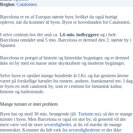
Region
:
Catalonien
Barcelona er en af Europas største byer, hvilket du også hurtigt
oplever, når du kommer til byen. Byen er hovedstaden for Catalonien.
I selve centrum bor der små ca.
1,6 mio. indbyggere
og i hele
Barcelona området små 5 mio. Barcelona er dermed den 2. største by i
Spanien.
Barcelona er præget af historie og historiske bygninger, og er dermed
ikke en by med en masse store skyskrabere og moderne bygninger.
Selve byen er opstået mange hundrede år f.Kr. og har gennem årerne
været på forskellige hænder fra romere, arabere, franskmænd mv. I dag
er byen en stolt catalonsk by, som er centrum for fantastisk kultur,
historie og badestrande.
Mange turister er intet problem
Byen har op mod 30 mio. besøgende (jfr.
Turisme.nu)
, så der er mange
turister i byen. Men Barcelona er også en stor by, så generelt vil det
mest være ved de store
seværdigheder
, at du vil mærke de mange
mennesker. Kommer du lidt væk fra
seværdighederne
er der ikke