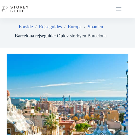
Fortsæt
til
indhold
Forside
/
Rejseguides
/
Europa
/
Spanien
Barcelona rejseguide: Oplev storbyen Barcelona