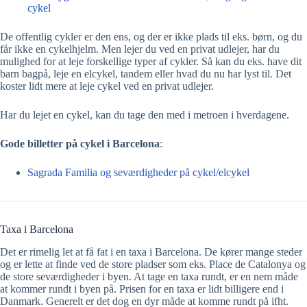
cykel
De offentlig cykler er den ens, og der er ikke plads til eks. børn, og du
får ikke en cykelhjelm. Men lejer du ved en privat udlejer, har du
mulighed for at leje forskellige typer af cykler. Så kan du eks. have dit
barn bagpå, leje en elcykel, tandem eller hvad du nu har lyst til. Det
koster lidt mere at leje cykel ved en privat udlejer.
Har du lejet en cykel, kan du tage den med i metroen i hverdagene.
Gode billetter på cykel i Barcelona
:
Sagrada Familia og seværdigheder på cykel/elcykel
Taxa i Barcelona
Det er rimelig let at få fat i en taxa i Barcelona. De kører mange steder
og er lette at finde ved de store pladser som eks. Place de Catalonya og
de store seværdigheder i byen. At tage en taxa rundt, er en nem måde
at kommer rundt i byen på. Prisen for en taxa er lidt billigere end i
Danmark. Generelt er det dog en dyr måde at komme rundt på ifht.