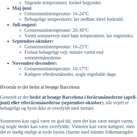
Stigende temperaturer, foråret begynder.
Maj-juni:
Gennemsnitstemperatur: 16-24°C
Behagelige temperaturer, lav nedbør, ideel forårstid.
Juli-august:
Gennemsnitstemperatur: 20-30°C
Varmt sommervejr med høje temperaturer, lav regnrisiko.
September-oktober:
Gennemsnitstemperatur: 16-25°C
Fortsat behageligt vejr, mindre varmt end
sommermånederne.
November-december:
Gennemsnitstemperatur: 10-17°C
Køligere efterårsmåneder, nogle regnfulde dage.
Hvornår er det bedst at besøge Barcelona
Generelt er det
bedst at besøge Barcelona i forårsmånederne (april-
juni) eller efterårsmånederne (september-oktober
), når vejret er
behageligt og byen ikke er overfyldt med turister.
Sommeren kan også være en god tid, men det kan være meget varmt,
og nogle steder kan være overfyldte. Vinteren kan være køligere, men
det er stadig muligt at nyde byens charme med mindre folkemængder.