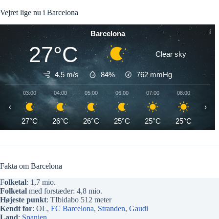
Vejret lige nu i Barcelona
Barcelona
27°C
Clear sky
4.5 m/s
84%
762
mmHg
03:00
04:00
05:00
06:00
07:00
08:00
09:0
‹
›
27°C
26°C
26°C
25°C
25°C
25°C
27°
Fakta om Barcelona
F
olketal
: 1,7 mio.
Folketal
med forstæder: 4,8 mio.
Højeste punkt
: TIbidabo 512 meter
Kendt for
: OL,
FC Barcelona
,
Stranden
,
Gaudi
Land
:
Spanien