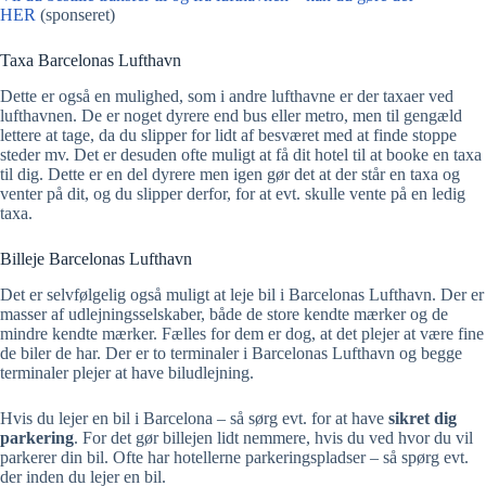
HER
(sponseret)
Taxa Barcelonas Lufthavn
Dette er også en mulighed, som i andre lufthavne er der taxaer ved
lufthavnen. De er noget dyrere end bus eller metro, men til gengæld
lettere at tage, da du slipper for lidt af besværet med at finde stoppe
steder mv. Det er desuden ofte muligt at få dit hotel til at booke en taxa
til dig. Dette er en del dyrere men igen gør det at der står en taxa og
venter på dit, og du slipper derfor, for at evt. skulle vente på en ledig
taxa.
Billeje Barcelonas Lufthavn
Det er selvfølgelig også muligt at leje bil i Barcelonas Lufthavn. Der er
masser af udlejningsselskaber, både de store kendte mærker og de
mindre kendte mærker. Fælles for dem er dog, at det plejer at være fine
de biler de har. Der er to terminaler i Barcelonas Lufthavn og begge
terminaler plejer at have biludlejning.
Hvis du lejer en bil i Barcelona – så sørg evt. for at have
sikret dig
parkering
. For det gør billejen lidt nemmere, hvis du ved hvor du vil
parkerer din bil. Ofte har hotellerne parkeringspladser – så spørg evt.
der inden du lejer en bil.