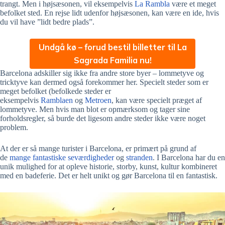
trangt. Men i højsæsonen, vil eksempelvis
La Rambla
være et meget
befolket sted. En rejse lidt udenfor højsæsonen, kan være en ide, hvis
du vil have ”lidt bedre plads”.
Undgå kø – forud bestil billetter til La
Sagrada Familia nu!
Barcelona adskiller sig ikke fra andre store byer – lommetyve og
tricktyve kan dermed også forekommer her. Specielt steder som er
meget befolket (befolkede steder er
eksempelvis
Ramblaen
og
Metroen
, kan være specielt præget af
lommetyve. Men hvis man blot er opmærksom og tager sine
forholdsregler, så burde det ligesom andre steder ikke være noget
problem.
At der er så mange turister i Barcelona, er primært på grund af
de
mange fantastiske seværdigheder
og
stranden
. I Barcelona har du en
unik mulighed for at opleve historie, storby, kunst, kultur kombineret
med en badeferie. Det er helt unikt og gør Barcelona til en fantastisk.