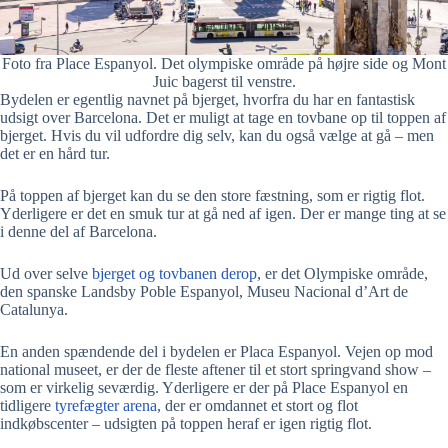
Foto fra Place Espanyol. Det olympiske område på højre side og Mont
Juic bagerst til venstre.
Bydelen er egentlig navnet på bjerget, hvorfra du har en fantastisk
udsigt over Barcelona. Det er muligt at tage en tovbane op til toppen af
bjerget. Hvis du vil udfordre dig selv, kan du også vælge at gå – men
det er en hård tur.
På toppen af bjerget kan du se den store fæstning, som er rigtig flot.
Yderligere er det en smuk tur at gå ned af igen. Der er mange ting at se
i denne del af Barcelona.
Ud over selve
bjerget og tovbanen derop
, er det Olympiske område,
den spanske Landsby Poble Espanyol, Museu Nacional d’Art de
Catalunya.
En anden spændende del i bydelen er Placa Espanyol. Vejen op mod
national museet, er der de fleste aftener til et stort springvand show –
som er virkelig seværdig. Yderligere er der på Place Espanyol en
tidligere
tyrefægter arena
, der er omdannet et stort og flot
indkøbscenter – udsigten på toppen heraf er igen rigtig flot.