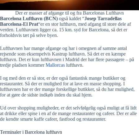
Der er masser af afgange til og fra Barcelonas Lufthavn
Barcelona Lufthavn (BCN)
også kaldet “
Josep Tarradellas
Barcelona-El Prat
“er en stor lufthavn, med afgang til store dele af
verden. Lufthavnen ligger ca. 15 km. syd for Barcelona, så det er
forholdsvis tæt på selve byen.
Lufthavnen har mange afgange og har i omegnen af samme antal
rejsende som eksempelvis Kastrup lufthavn. Så det er en kæmpe
lufthavn. Det er kun lufthavnen i Madrid der har flere passagere – på
tredje pladsen kommer
Mallorcas
lufthavn.
I og med den er så stor, er der også fantastisk mange butikker og
restauranter. Så der er mulighed for at lave en masse shopping. I
lufthavnen har er der mange forskellige butikker, så du har mulighed,
for at gøre de sidste indkøb inden du skal hjem.
Ud over shopping muligheder, er det selvfølgelig også muligt at få lidt
at drikke eller spise i en af de mange restauranter og cafeer. Der er alle
de kendte smarte kaffe cafeer, fastfood og restauranter.
Terminaler i Barcelona lufthavn