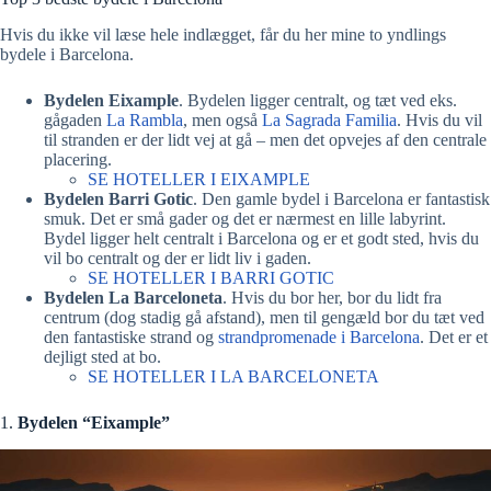
Hvis du ikke vil læse hele indlægget, får du her mine to yndlings
bydele i Barcelona.
Bydelen Eixample
. Bydelen ligger centralt, og tæt ved eks.
gågaden
La Rambla
, men også
La Sagrada Familia
. Hvis du vil
til stranden er der lidt vej at gå – men det opvejes af den centrale
placering.
SE HOTELLER I EIXAMPLE
Bydelen Barri Gotic
. Den gamle bydel i Barcelona er fantastisk
smuk. Det er små gader og det er nærmest en lille labyrint.
Bydel ligger helt centralt i Barcelona og er et godt sted, hvis du
vil bo centralt og der er lidt liv i gaden.
SE HOTELLER I BARRI GOTIC
Bydelen La Barceloneta
. Hvis du bor her, bor du lidt fra
centrum (dog stadig gå afstand), men til gengæld bor du tæt ved
den fantastiske strand og
strandpromenade i Barcelona
. Det er et
dejligt sted at bo.
SE HOTELLER I LA BARCELONETA
1.
Bydelen “Eixample”