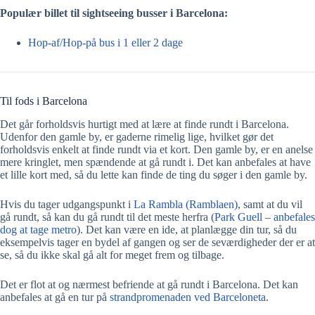
Populær billet til sightseeing busser i Barcelona:
Hop-af/Hop-på bus i 1 eller 2 dage
Til fods i Barcelona
Det går forholdsvis hurtigt med at lære at finde rundt i Barcelona.
Udenfor den gamle by, er gaderne rimelig lige, hvilket gør det
forholdsvis enkelt at finde rundt via et kort. Den gamle by, er en anelse
mere kringlet, men spændende at gå rundt i. Det kan anbefales at have
et lille kort med, så du lette kan finde de ting du søger i den gamle by.
Hvis du tager udgangspunkt i
La Rambla (Ramblaen)
, samt at du vil
gå rundt, så kan du gå rundt til det meste herfra (
Park Guell – anbefales
dog at tage metro
). Det kan være en ide, at planlægge din tur, så du
eksempelvis tager en bydel af gangen og ser de seværdigheder der er at
se, så du ikke skal gå alt for meget frem og tilbage.
Det er flot at og nærmest befriende at gå rundt i Barcelona. Det kan
anbefales at gå en tur på
strandpromenaden ved Barceloneta
.