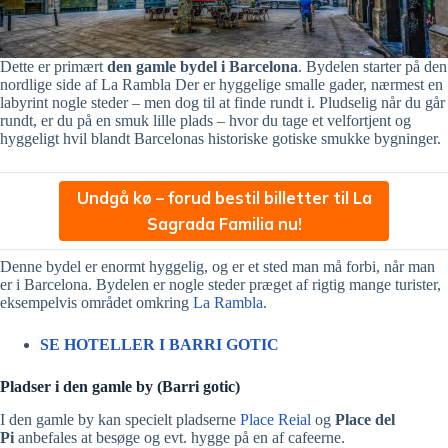
Dette er primært
den gamle bydel i Barcelona
. Bydelen starter på den
nordlige side af La Rambla Der er hyggelige smalle gader, nærmest en
labyrint nogle steder – men dog til at finde rundt i. Pludselig når du går
rundt, er du på en smuk lille plads – hvor du tage et velfortjent og
hyggeligt hvil blandt Barcelonas historiske gotiske smukke bygninger.
Undgå kø – forud bestil billetter til La
Sagrada Familia nu!
Denne bydel er enormt hyggelig, og er et sted man må forbi, når man
er i Barcelona. Bydelen er nogle steder præget af rigtig mange turister,
eksempelvis området omkring
La Rambla
.
SE HOTELLER I BARRI GOTIC
Pladser i den gamle by (Barri gotic)
I den gamle by kan specielt pladserne
Place Reial
og
Place del
Pi
anbefales at besøge og evt. hygge på en af cafeerne.