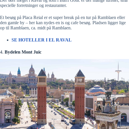
Der sker meget i Raval og som i Barri Gotic er der mange turister, små
specielle forretninger og restauranter.
Et besøg på Placa Reial er et super break på en tur på Ramblaen eller
den gamle by – her kan nydes en is og cafe besøg. Pladsen ligger lige
op til Ramblaen, ca. midt på Ramblaen.
SE HOTELLER I EL RAVAL
4.
Bydelen Mont Juic