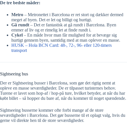
De tre bedste måder:
Metro
– Metronettet i Barcelona er ret stort og dækker dermed
meget af byen. Det er let og billigt og hurtigt.
Gå rundt
– Det er fantastisk at gå rundt i Barcelona. Byen
emmer af liv og er rimelig let at finde rundt i.
Cykel
– En måde hvor man får mulighed for at bevæge sig
hurtigt gennem byen, samtidig med at man oplever en masse.
HUSK – Hola BCN Card: 48-, 72-, 96- eller 120-timers
transport
Sightseeing bus
Der er Sightseeing busser i Barcelona, som gør det rigtig nemt at
opleve en masse seværdigheder. De er tilpasset turisternes behov.
Turene er lavet som hop-af / hop-på ture, hvilket betyder, at når du har
købt billet – så hopper du bare af, når du kommer til noget spændende.
Sightseeing busserne kommer ofte forbi mange af de store
seværdigheder i Barcelona. Det gør busserne til et oplagt valg, hvis du
gerne vil direkte hen til de store seværdigheder.