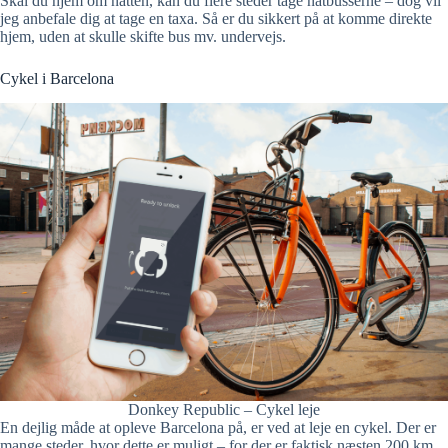
Skal du hjem om natten, kan du flere steder tage natbusserne – dog vil
jeg anbefale dig at tage en taxa. Så er du sikkert på at komme direkte
hjem, uden at skulle skifte bus mv. undervejs.
Cykel i Barcelona
Donkey Republic – Cykel leje
En dejlig måde at opleve Barcelona på, er ved at leje en cykel. Der er
mange steder, hvor dette er muligt – for der er faktisk næsten 200 km.