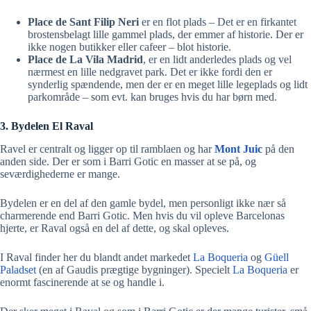
Place de Sant Filip Neri
er en flot plads – Det er en firkantet
brostensbelagt lille gammel plads, der emmer af historie. Der er
ikke nogen butikker eller cafeer – blot historie.
Place de La Vila Madrid
, er en lidt anderledes plads og vel
nærmest en lille nedgravet park. Det er ikke fordi den er
synderlig spændende, men der er en meget lille legeplads og lidt
parkområde – som evt. kan bruges hvis du har børn med.
3. Bydelen El Raval
Ravel er centralt og ligger op til ramblaen og har
Mont Juic
på den
anden side. Der er som i Barri Gotic en masser at se på, og
seværdighederne er mange.
Bydelen er en del af den gamle bydel, men personligt ikke nær så
charmerende end Barri Gotic. Men hvis du vil opleve Barcelonas
hjerte, er Raval også en del af dette, og skal opleves.
I Raval finder her du blandt andet markedet
La Boqueria
og
Güell
Paladset
(en af Gaudis prægtige bygninger). Specielt
La Boqueria
er
enormt fascinerende at se og handle i.