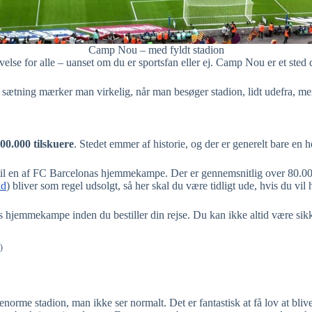
Camp Nou – med fyldt stadion
e for alle – uanset om du er sportsfan eller ej. Camp Nou er et sted de
ætning mærker man virkelig, når man besøger stadion, lidt udefra, me
00.000 tilskuere
. Stedet emmer af historie, og der er generelt bare en h
e til en af FC Barcelonas hjemmekampe. Der er gennemsnitlig over 80.00
id
) bliver som regel udsolgt, så her skal du være tidligt ude, hvis du vil h
as hjemmekampe inden du bestiller din rejse. Du kan ikke altid være sikker
)
 enorme stadion, man ikke ser normalt. Det er fantastisk at få lov at b