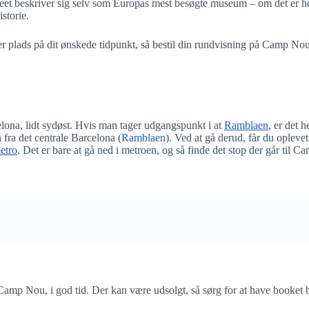
eet beskriver sig selv som Europas mest besøgte museum – om det er helt
storie.
er plads på dit ønskede tidpunkt, så bestil din rundvisning på Camp Nou 
elona, lidt sydøst. Hvis man tager udgangspunkt i at
Ramblaen
, er det 
n fra det centrale Barcelona (
Ramblaen
). Ved at gå derud, får du opleve
etro
. Det er bare at gå ned i metroen, og så finde det stop der går til 
 Camp Nou, i god tid. Der kan være udsolgt, så sørg for at have booket 