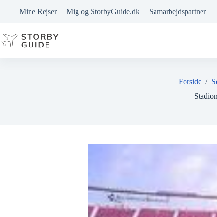
Fortsæt
Mine Rejser
Mig og StorbyGuide.dk
Samarbejdspartner
til
indhold
Forside
/
S
Stadio