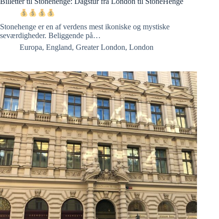
Billetter til Stonehenge: Dagstur fra London til StoneHenge
Stonehenge er en af verdens mest ikoniske og mystiske
seværdigheder. Beliggende på…
Europa
,
England
,
Greater London
,
London