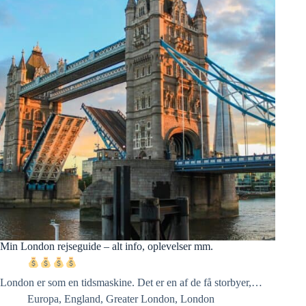
Min London rejseguide – alt info, oplevelser mm.
London er som en tidsmaskine. Det er en af de få storbyer,…
Europa
,
England
,
Greater London
,
London