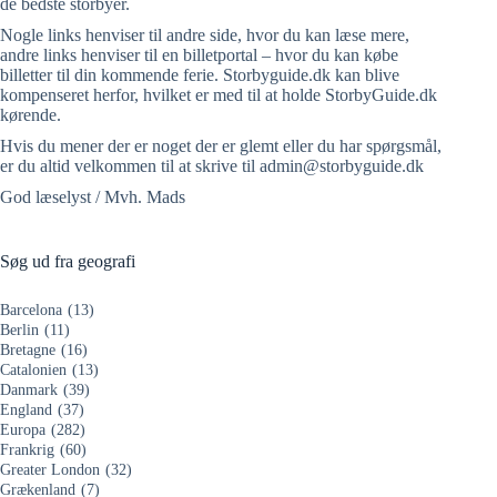
de bedste storbyer.
Nogle links henviser til andre side, hvor du kan læse mere,
andre links henviser til en billetportal – hvor du kan købe
billetter til din kommende ferie. Storbyguide.dk kan blive
kompenseret herfor, hvilket er med til at holde StorbyGuide.dk
kørende.
Hvis du mener der er noget der er glemt eller du har spørgsmål,
er du altid velkommen til at skrive til admin@storbyguide.dk
God læselyst / Mvh. Mads
Søg ud fra geografi
Barcelona
(13)
Berlin
(11)
Bretagne
(16)
Catalonien
(13)
Danmark
(39)
England
(37)
Europa
(282)
Frankrig
(60)
Greater London
(32)
Grækenland
(7)