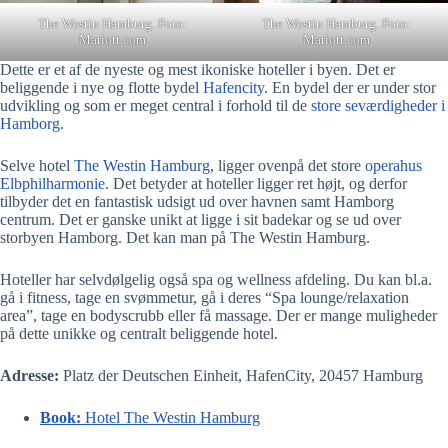
The Westin Hamburg. Foto:
The Westin Hamburg. Foto:
Mariott.com
Mariott.com
Dette er et af de nyeste og mest ikoniske hoteller i byen. Det er
beliggende i nye og flotte bydel
Hafencity
. En bydel der er under stor
udvikling og som er meget central i forhold til de
store seværdigheder i
Hamborg
.
Selve hotel
The Westin Hamburg
, ligger ovenpå det store
operahus
Elbphilharmonie
. Det betyder at hoteller ligger ret højt, og derfor
tilbyder det en fantastisk udsigt ud over havnen samt Hamborg
centrum. Det er ganske unikt at ligge i sit badekar og se ud over
storbyen Hamborg. Det kan man på The Westin Hamburg.
Hoteller har selvdølgelig også spa og wellness afdeling. Du kan bl.a.
gå i fitness, tage en svømmetur, gå i deres “Spa lounge/relaxation
area”, tage en bodyscrubb eller få massage. Der er mange muligheder
på dette unikke og centralt beliggende hotel.
Adresse:
Platz der Deutschen Einheit, HafenCity, 20457 Hamburg
Book:
Hotel The Westin Hamburg