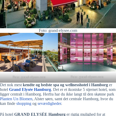
Foto: grand-elysee.com
Foto: grand-elysee.com
Foto: grand-elysee.com
Det nok mest
kendte og bedste spa og wellnesshotel i Hamborg
er
hotel
Grand Elysée Hamburg
. Det er et ikoniske 5 stjernet hotel, som
ligger centralt i Hamborg. Herfra har du ikke langt til den skønne park
Planten Un Blomen
, Alster søen, samt det centrale Hamborg, hvor du
kan finde
shopping
og
seværdigheder
.
På hotel
GRAND ELYSÉE Hamburg
er rigtig mulighed for at