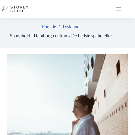
Fortsæt
til
indhold
Forside
/
Tyskland
Spaophold i Hamborg centrum- De bedste spahoteller