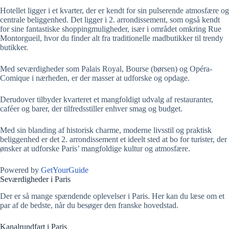
Hotellet ligger i et kvarter, der er kendt for sin pulserende atmosfære og
centrale beliggenhed. Det ligger i 2. arrondissement, som også kendt
for sine fantastiske shoppingmuligheder, især i området omkring Rue
Montorgueil, hvor du finder alt fra traditionelle madbutikker til trendy
butikker.
Med seværdigheder som Palais Royal, Bourse (børsen) og Opéra-
Comique i nærheden, er der masser at udforske og opdage.
Derudover tilbyder kvarteret et mangfoldigt udvalg af restauranter,
caféer og barer, der tilfredsstiller enhver smag og budget.
Med sin blanding af historisk charme, moderne livsstil og praktisk
beliggenhed er det 2. arrondissement et ideelt sted at bo for turister, der
ønsker at udforske Paris’ mangfoldige kultur og atmosfære.
Powered by
GetYourGuide
Seværdigheder i Paris
Der er så mange spændende oplevelser i Paris. Her kan du læse om et
par af de bedste, når du besøger den franske hovedstad.
Kanalrundfart i Paris