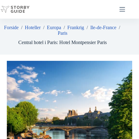
Fortsæt
til
indhold
Forside
/
Hoteller
/
Europa
/
Frankrig
/
Ile-de-France
/
Paris
Central hotel i Paris: Hotel Montpensier Paris