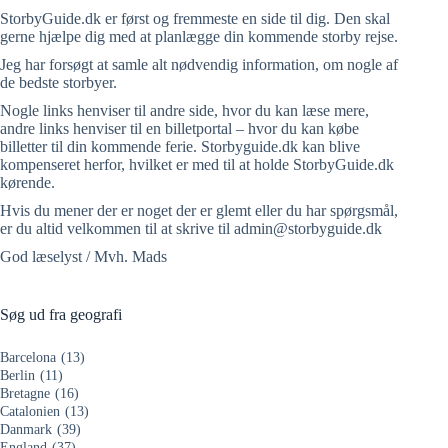
StorbyGuide.dk er først og fremmeste en side til dig. Den skal
gerne hjælpe dig med at planlægge din kommende storby rejse.
Jeg har forsøgt at samle alt nødvendig information, om nogle af
de bedste storbyer.
Nogle links henviser til andre side, hvor du kan læse mere,
andre links henviser til en billetportal – hvor du kan købe
billetter til din kommende ferie. Storbyguide.dk kan blive
kompenseret herfor, hvilket er med til at holde StorbyGuide.dk
kørende.
Hvis du mener der er noget der er glemt eller du har spørgsmål,
er du altid velkommen til at skrive til admin@storbyguide.dk
God læselyst / Mvh. Mads
Søg ud fra geografi
Barcelona
(13)
Berlin
(11)
Bretagne
(16)
Catalonien
(13)
Danmark
(39)
England
(37)