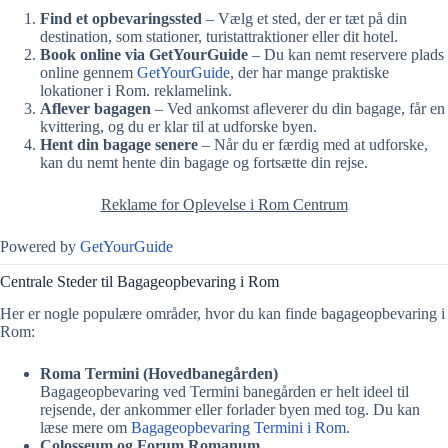
Find et opbevaringssted
– Vælg et sted, der er tæt på din
destination, som stationer, turistattraktioner eller dit hotel.
Book online via GetYourGuide
– Du kan nemt reservere plads
online gennem
GetYourGuide
, der har mange praktiske
lokationer i Rom. reklamelink.
Aflever bagagen
– Ved ankomst afleverer du din bagage, får en
kvittering, og du er klar til at udforske byen.
Hent din bagage senere
– Når du er færdig med at udforske,
kan du nemt hente din bagage og fortsætte din rejse.
Reklame for Oplevelse i Rom Centrum
Powered by
GetYourGuide
Centrale Steder til Bagageopbevaring i Rom
Her er nogle populære områder, hvor du kan finde bagageopbevaring i
Rom:
Roma Termini (Hovedbanegården)
Bagageopbevaring ved Termini banegården er helt ideel til
rejsende, der ankommer eller forlader byen med tog. Du kan
læse mere om
Bagageopbevaring Termini i Rom
.
Colosseum og Forum Romanum