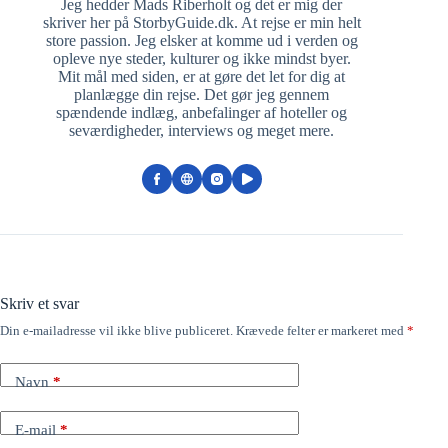
Jeg hedder Mads Riberholt og det er mig der
skriver her på StorbyGuide.dk. At rejse er min helt
store passion. Jeg elsker at komme ud i verden og
opleve nye steder, kulturer og ikke mindst byer.
Mit mål med siden, er at gøre det let for dig at
planlægge din rejse. Det gør jeg gennem
spændende indlæg, anbefalinger af hoteller og
seværdigheder, interviews og meget mere.
Skriv et svar
Din e-mailadresse vil ikke blive publiceret.
Krævede felter er markeret med
*
Navn
*
E-mail
*