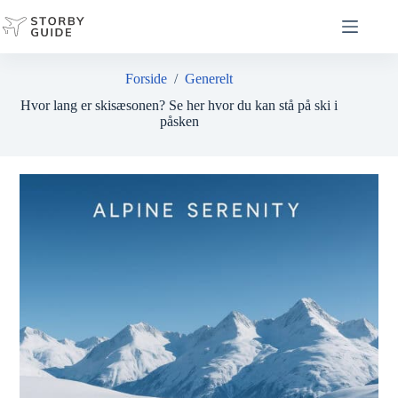
Fortsæt
til
indhold
Forside
/
Generelt
Hvor lang er skisæsonen? Se her hvor du kan stå på ski i
påsken