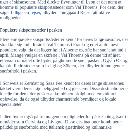
uger af skisæsonen. Med direkte flyvninger til Lyon er det nemt at
komme til populære skisportssteder som Val Thorens. For dem, der
søger
billige ski-rejser
, tilbyder Thinggaard Rejser attraktive
muligheder.
Populære skisportssteder i påsken
Flere europæiske skisportssteder er kendt for deres lange sæsoner, der
strækker sig ind i foråret. Val Thorens i Frankrig er et af de mest
populære valg, da det ligger højt i Alperne og ofte har sne langt ind i
april. Mange vælger en skiferie i Val Thorens på denne tid af året,
eftersom området ofte byder på glimrende sne i påsken. Også i Østrig
kan du finde steder som Ischgl og Sölden, der tilbyder fremragende
sneforhold i påsken.
I Schweiz er Zermatt og Saas-Fee kendt for deres lange skisæsoner,
takket være deres høje beliggenhed og gletsjere. Disse destinationer er
ideelle for dem, der ønsker at kombinere skiløb med en kulturel
oplevelse, da de også tilbyder charmerende bymiljøer og lokale
specialiteter.
Italien byder også på fremragende muligheder for påskeskiing, især i
områder som Cervinia og Livigno. Disse destinationer kombinerer
pålidelige sneforhold med italiensk gæstfrihed og kulinariske