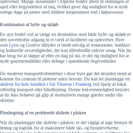
oplevelser. Mange skiområder i Alperne holder åbent til slutningen af
april eller begyndelsen af maj, hvilket giver dig mulighed for at nyde
solrige dage på pisten med mildere temperaturer end i højsæsonen.
Kombination af byliv og skiløb
En stor fordel ved at vælge en destination med både byliv og skiløb er
den uovertrufne adgang til et væld af faciliteter og oplevelser. Byer
som
Lyon
og Genève tilbyder et bredt udvalg af restauranter, butikker
og kulturelle seværdigheder, der kan tilfredsstille enhver smag. Når du
har brug for at slappe af efter en dag på ski, er der rig mulighed for at
nyde gourmetmåltider eller deltage i spændende begivenheder.
De moderne transportforbindelser i disse byer gør det desuden nemt at
komme fra centrum til pisterne uden besvær. Du kan let planlægge
en
skiferie for hele familien i Val Thorens i Frankrig
ved hjælp af lokal
offentlig transport eller biludlejning. Denne bekvemmelighed betyder,
at du ikke behøver gå glip af storbylivets mange glæder under din
skirejse.
Planlægning af en problemfri skiferie i påsken
Når du planlægger din skiferie i påsken, er det vigtigt at tage hensyn til
timing og logistik for at maksimere både ski- og byoplevelserne.