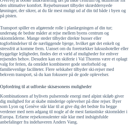
Overvej at booke indkvartering tæt på både centrum og skilifterne for
den ultimative komfort. Rejsebureauet tilbyder skræddersyede
løsninger, der sikrer, at du får mest muligt ud af din tid både i byen og
på pisten.
Transport spiller en afgørende rolle i planlægningen af din tur;
undersøg de bedste måder at rejse mellem byens centrum og
skiområderne. Mange steder tilbyder direkte busser eller
togforbindelser til de nærliggende bjerge, hvilket gør det enkelt og
stressfrit at komme frem. Uanset om du foretrækker luksushoteller eller
hyggelige lejligheder, findes der et væld af muligheder for enhver
rejsendes behov. Desuden kan en skiferie i Val Thorens være et oplagt
valg for ferien, da området kombinerer gode sneforhold og
familievenlige faciliteter. Flere selskaber tilbyder ski-rejser med
bekvem transport, så du kan fokusere på de gode oplevelser.
Opfordring til at udforske skisæsonens muligheder
Kombinationen af bylivets pulserende energi med alpint skiløb giver
dig mulighed for at skabe minderige oplevelser på dine rejser. Byer
som Lyon og Genève står klar til at give dig det bedste fra begge
verdener med nem adgang til nogle af de mest fantastiske skiområder i
Europa. Erfarne rejsekonsulenter står klar med indsigtsfulde
anbefalinger fra indehaveren Anders Vang.