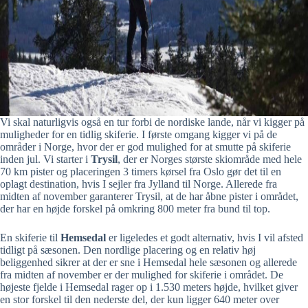
Vi skal naturligvis også en tur forbi de nordiske lande, når vi kigger på
muligheder for en tidlig skiferie. I første omgang kigger vi på de
områder i Norge, hvor der er god mulighed for at smutte på skiferie
inden jul. Vi starter i
Trysil
, der er Norges største skiområde med hele
70 km pister og placeringen 3 timers kørsel fra Oslo gør det til en
oplagt destination, hvis I sejler fra Jylland til Norge. Allerede fra
midten af november garanterer Trysil, at de har åbne pister i området,
der har en højde forskel på omkring 800 meter fra bund til top.
En skiferie til
Hemsedal
er ligeledes et godt alternativ, hvis I vil afsted
tidligt på sæsonen. Den nordlige placering og en relativ høj
beliggenhed sikrer at der er sne i Hemsedal hele sæsonen og allerede
fra midten af november er der mulighed for skiferie i området. De
højeste fjelde i Hemsedal rager op i 1.530 meters højde, hvilket giver
en stor forskel til den nederste del, der kun ligger 640 meter over