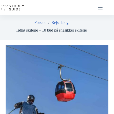
Fortsæt
til
indhold
Forside
/
Rejse blog
Tidlig skiferie – 10 bud på snesikker skiferie