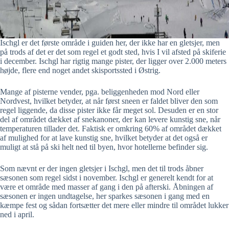
Ischgl er det første område i guiden her, der ikke har en gletsjer, men
på trods af det er det som regel et godt sted, hvis I vil afsted på skiferie
i december. Ischgl har rigtig mange pister, der ligger over 2.000 meters
højde, flere end noget andet skisportssted i Østrig.
Mange af pisterne vender, pga. beliggenheden mod Nord eller
Nordvest, hvilket betyder, at når først sneen er faldet bliver den som
regel liggende, da disse pister ikke får meget sol. Desuden er en stor
del af området dækket af snekanoner, der kan levere kunstig sne, når
temperaturen tillader det. Faktisk er omkring 60% af området dækket
af mulighed for at lave kunstig sne, hvilket betyder at det også er
muligt at stå på ski helt ned til byen, hvor hotellerne befinder sig.
Som nævnt er der ingen gletsjer i Ischgl, men det til trods åbner
sæsonen som regel sidst i november. Ischgl er generelt kendt for at
være et område med masser af gang i den på afterski. Åbningen af
sæsonen er ingen undtagelse, her sparkes sæsonen i gang med en
kæmpe fest og sådan fortsætter det mere eller mindre til området lukker
ned i april.