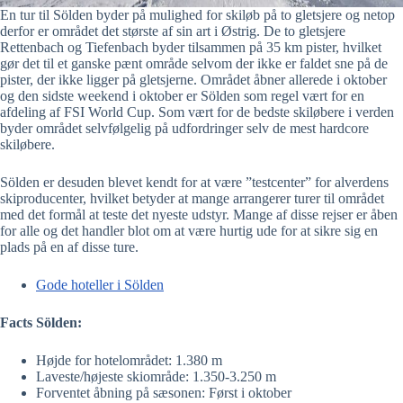
En tur til Sölden byder på mulighed for skiløb på to gletsjere og netop
derfor er området det største af sin art i Østrig. De to gletsjere
Rettenbach og Tiefenbach byder tilsammen på 35 km pister, hvilket
gør det til et ganske pænt område selvom der ikke er faldet sne på de
pister, der ikke ligger på gletsjerne. Området åbner allerede i oktober
og den sidste weekend i oktober er Sölden som regel vært for en
afdeling af FSI World Cup. Som vært for de bedste skiløbere i verden
byder området selvfølgelig på udfordringer selv de mest hardcore
skiløbere.
Sölden er desuden blevet kendt for at være ”testcenter” for alverdens
skiproducenter, hvilket betyder at mange arrangerer turer til området
med det formål at teste det nyeste udstyr. Mange af disse rejser er åben
for alle og det handler blot om at være hurtig ude for at sikre sig en
plads på en af disse ture.
Gode hoteller i Sölden
Facts Sölden:
Højde for hotelområdet: 1.380 m
Laveste/højeste skiområde: 1.350-3.250 m
Forventet åbning på sæsonen: Først i oktober