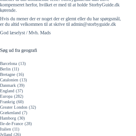
kompenseret herfor, hvilket er med til at holde StorbyGuide.dk
kørende.
Hvis du mener der er noget der er glemt eller du har spørgsmål,
er du altid velkommen til at skrive til admin@storbyguide.dk
God læselyst / Mvh. Mads
Søg ud fra geografi
Barcelona
(13)
Berlin
(11)
Bretagne
(16)
Catalonien
(13)
Danmark
(39)
England
(37)
Europa
(282)
Frankrig
(60)
Greater London
(32)
Grækenland
(7)
Hamborg
(30)
Ile-de-France
(28)
Italien
(11)
Jylland
(26)