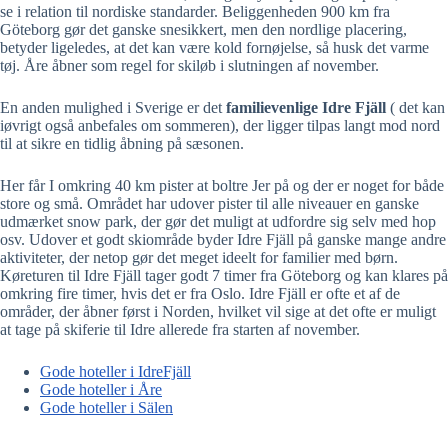
se i relation til nordiske standarder. Beliggenheden 900 km fra
Göteborg gør det ganske snesikkert, men den nordlige placering,
betyder ligeledes, at det kan være kold fornøjelse, så husk det varme
tøj. Åre åbner som regel for skiløb i slutningen af november.
En anden mulighed i Sverige er det
familievenlige Idre Fjäll
( det kan
iøvrigt også anbefales om sommeren), der ligger tilpas langt mod nord
til at sikre en tidlig åbning på sæsonen.
Her får I omkring 40 km pister at boltre Jer på og der er noget for både
store og små. Området har udover pister til alle niveauer en ganske
udmærket snow park, der gør det muligt at udfordre sig selv med hop
osv. Udover et godt skiområde byder Idre Fjäll på ganske mange andre
aktiviteter, der netop gør det meget ideelt for familier med børn.
Køreturen til Idre Fjäll tager godt 7 timer fra Göteborg og kan klares på
omkring fire timer, hvis det er fra Oslo. Idre Fjäll er ofte et af de
områder, der åbner først i Norden, hvilket vil sige at det ofte er muligt
at tage på skiferie til Idre allerede fra starten af november.
Gode hoteller i IdreFjäll
Gode hoteller i Åre
Gode hoteller i Sälen