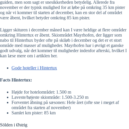
guiden, men som sagt er snesikkerheden betydelig. Allerede fra
november er der typisk mulighed for at løbe på omkring 35 km pister
og når vi kommer til starten af december, kan en stor del af området
være åbent, hvilket betyder omkring 85 km pister.
Ligger skituren i december måned kan I være heldige at flere områder
omkring Hintertux er åbent. Skiområdet Mayrhofen, der ligger som
nabo til Hinterhux byder ofte på skiløb i december og det er et stort
område med masser af muligheder. Mayrhofen har i øvrigt et ganske
godt udvalg, når det kommer til muligheder indenfor afterski, hvilket I
kan læse mere om i artiklen her.
Gode hoteller i Hintertux
Facts Hintertux:
Højde for hotelområdet: 1.500 m
Laveste/højeste skiområde: 1.500-3.250 m
Forventet åbning på sæsonen: Hele året (ofte sne i meget af
området fra starten af november)
Samlet km pister: 85 km
Sölden i Østrig