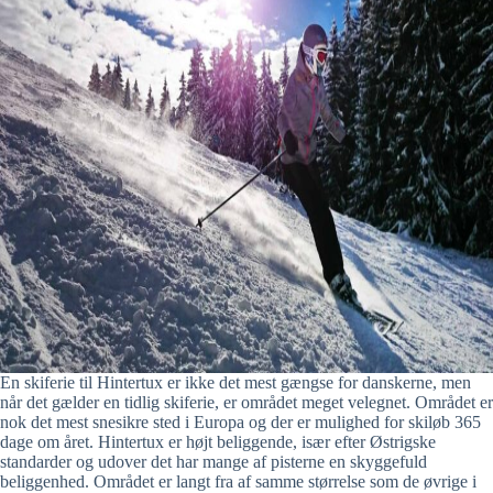
En skiferie til Hintertux er ikke det mest gængse for danskerne, men
når det gælder en tidlig skiferie, er området meget velegnet. Området er
nok det mest snesikre sted i Europa og der er mulighed for skiløb 365
dage om året. Hintertux er højt beliggende, især efter Østrigske
standarder og udover det har mange af pisterne en skyggefuld
beliggenhed. Området er langt fra af samme størrelse som de øvrige i