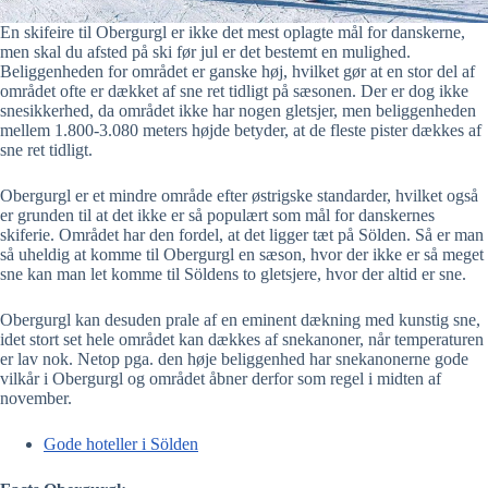
En skifeire til Obergurgl er ikke det mest oplagte mål for danskerne,
men skal du afsted på ski før jul er det bestemt en mulighed.
Beliggenheden for området er ganske høj, hvilket gør at en stor del af
området ofte er dækket af sne ret tidligt på sæsonen. Der er dog ikke
snesikkerhed, da området ikke har nogen gletsjer, men beliggenheden
mellem 1.800-3.080 meters højde betyder, at de fleste pister dækkes af
sne ret tidligt.
Obergurgl er et mindre område efter østrigske standarder, hvilket også
er grunden til at det ikke er så populært som mål for danskernes
skiferie. Området har den fordel, at det ligger tæt på Sölden. Så er man
så uheldig at komme til Obergurgl en sæson, hvor der ikke er så meget
sne kan man let komme til Söldens to gletsjere, hvor der altid er sne.
Obergurgl kan desuden prale af en eminent dækning med kunstig sne,
idet stort set hele området kan dækkes af snekanoner, når temperaturen
er lav nok. Netop pga. den høje beliggenhed har snekanonerne gode
vilkår i Obergurgl og området åbner derfor som regel i midten af
november.
Gode hoteller i Sölden