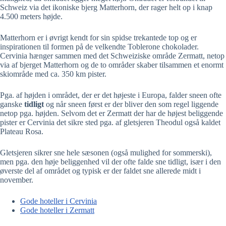
Schweiz via det ikoniske bjerg Matterhorn, der rager helt op i knap
4.500 meters højde.
Matterhorn er i øvrigt kendt for sin spidse trekantede top og er
inspirationen til formen på de velkendte Toblerone chokolader.
Cervinia hænger sammen med det Schweiziske område Zermatt, netop
via af bjerget Matterhorn og de to områder skaber tilsammen et enormt
skiområde med ca. 350 km pister.
Pga. af højden i området, der er det højeste i Europa, falder sneen ofte
ganske
tidligt
og når sneen først er der bliver den som regel liggende
netop pga. højden. Selvom det er Zermatt der har de højest beliggende
pister er Cervinia det sikre sted pga. af gletsjeren Theodul også kaldet
Plateau Rosa.
Gletsjeren sikrer sne hele sæsonen (også mulighed for sommerski),
men pga. den høje beliggenhed vil der ofte falde sne tidligt, især i den
øverste del af området og typisk er der faldet sne allerede midt i
november.
Gode hoteller i Cervinia
Gode hoteller i Zermatt