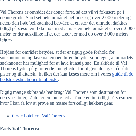
Val Thorens er området der åbner først, så det vil vi fokusere på i
denne guide. Stort set hele området befinder sig over 2.000 meter og
netop den høje beliggenhed betyder, at en stor del området dækkes
tidligt på sæsonen. Ikke nok med at næsten hele området er over 2.000
meter, er der adskillige lifte, der tager Jer med op over 3.000 meters
højde.
Højden for området betyder, at der er rigtig gode forhold for
snekanonerne og lave nattemperaturer, betyder som regel, at områdets
snekanoner har mulighed for at lave kunstig sne. En skiferie til Val
Thorens byder på glimrende muligheder for at give den gas på både
pister og til afterski, hvilket der kan læses mere om i vores
guide til de
bedste destinationer til afterski
.
Rigtig mange skibrands har brugt Val Thorens som destination for
deres testturer, så det er en mulighed at finde en tur tidligt på sæsonen,
hvor I kan få lov at prøve en masse forskelligt lækkert gear.
Gode hoteller i Val Thorens
Facts Val Thorens: