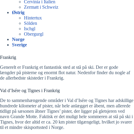
Cervinia i Italien
Zermatt i Schweiz
Østrig
Hintertux
Sölden
Ischgl
Obergurgl
Norge
Sverige
Frankrig
Generelt er Frankrig et fantastisk sted at stå på ski. Der er gode
længder på pisterne og enormt flot natur. Nedenfor finder du nogle af
de allerbedste skisteder i Frankrig.
Val d’Isére og Tignes i Frankrig
De to sammenhængende områder i Val d’Isére og Tignes har adskillige
hundrede kilometer af pister, når hele anlægget er åbent, men allerede
tidligt på sæsonen åbner Tignes’ pister, der ligger på gletsjeren ved
navn Grande Motte. Faktisk er det muligt hele sommeren at stå på ski i
Tignes, hvor der altid er ca. 20 km pister tilgængeligt, hvilket jo svarer
til et mindre skisportssted i Norge.