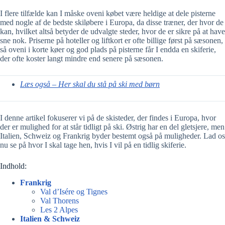
I flere tilfælde kan I måske oveni købet være heldige at dele pisterne
med nogle af de bedste skiløbere i Europa, da disse træner, der hvor de
kan, hvilket altså betyder de udvalgte steder, hvor de er sikre på at have
sne nok. Priserne på hoteller og liftkort er ofte billige først på sæsonen,
så oveni i korte køer og god plads på pisterne får I endda en skiferie,
der ofte koster langt mindre end senere på sæsonen.
Læs også – Her skal du stå på ski med børn
I denne artikel fokuserer vi på de skisteder, der findes i Europa, hvor
der er mulighed for at står tidligt på ski. Østrig har en del gletsjere, men
Italien, Schweiz og Frankrig byder bestemt også på muligheder. Lad os
nu se på hvor I skal tage hen, hvis I vil på en tidlig skiferie.
Indhold:
Frankrig
Val d’Isére og Tignes
Val Thorens
Les 2 Alpes
Italien & Schweiz