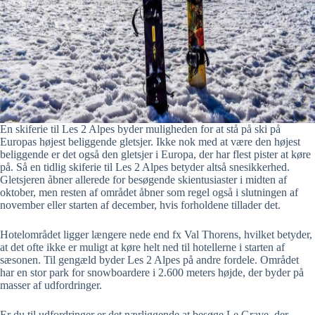
En skiferie til Les 2 Alpes byder muligheden for at stå på ski på
Europas højest beliggende gletsjer. Ikke nok med at være den højest
beliggende er det også den gletsjer i Europa, der har flest pister at køre
på. Så en tidlig skiferie til Les 2 Alpes betyder altså snesikkerhed.
Gletsjeren åbner allerede for besøgende skientusiaster i midten af
oktober, men resten af området åbner som regel også i slutningen af
november eller starten af december, hvis forholdene tillader det.
Hotelområdet ligger længere nede end fx Val Thorens, hvilket betyder,
at det ofte ikke er muligt at køre helt ned til hotellerne i starten af
sæsonen. Til gengæld byder Les 2 Alpes på andre fordele. Området
har en stor park for snowboardere i 2.600 meters højde, der byder på
masser af udfordringer.
Er du til udfordringer er det nærliggende at besøge Le Grave, der