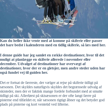
Kan du heller ikke vente med at komme på skiferie eller passer
det bare bedst i kalenderen med en tidlig skiferie, så læs med her.
I denne guide har jeg samlet en række destinationer, hvor til det
muligt at planlægge en skiferie allerede i november eller
december. Udvalget af destinationer har overvægt af
destinationer, hvor der er en gletsjer, men andre steder uden har
også fundet vej til guiden her.
Det er fortsat de færreste, der vælger at rejse på skiferie tidligt på
sæsonen. Det skyldes naturligvis skyldes det begrænsede udvalg af
skisteder, men der er faktisk mange fordele forbundet med at smutte
tidligt på ski. Allerførst på skisæsonen er der ofte langt færre på
pisterne end tilfældet er, når sæsonen rigtigt åbner og det betyder god
plads på pisterne og kort ventetid ved lifterne.