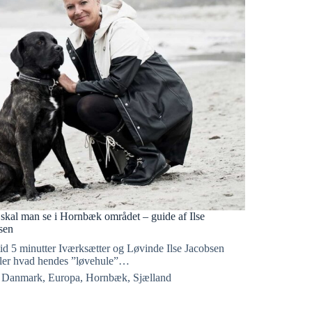
skal man se i Hornbæk området – guide af Ilse
sen
id 5 minutter Iværksætter og Løvinde Ilse Jacobsen
ller hvad hendes ”løvehule”…
Danmark
,
Europa
,
Hornbæk
,
Sjælland