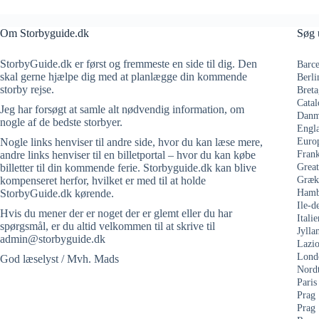
Om Storbyguide.dk
Søg 
StorbyGuide.dk er først og fremmeste en side til dig. Den
Barce
skal gerne hjælpe dig med at planlægge din kommende
Berli
storby rejse.
Breta
Catal
Jeg har forsøgt at samle alt nødvendig information, om
Danm
nogle af de bedste storbyer.
Engl
Nogle links henviser til andre side, hvor du kan læse mere,
Euro
andre links henviser til en billetportal – hvor du kan købe
Frank
billetter til din kommende ferie. Storbyguide.dk kan blive
Grea
kompenseret herfor, hvilket er med til at holde
Græk
StorbyGuide.dk kørende.
Hamb
Ile-d
Hvis du mener der er noget der er glemt eller du har
Italie
spørgsmål, er du altid velkommen til at skrive til
Jylla
admin@storbyguide.dk
Lazi
Lond
God læselyst / Mvh. Mads
Nord
Paris
Prag
Prag