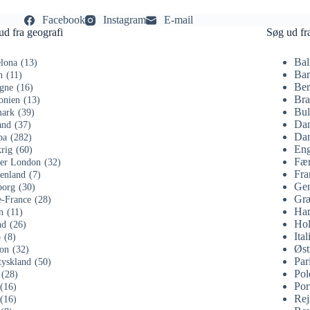
Facebook
Instagram
E-mail
ud fra geografi
Søg ud fr
Bal
lona
(13)
Bar
n
(11)
Ber
gne
(16)
Bra
onien
(13)
Bul
ark
(39)
Da
and
(37)
Dan
pa
(282)
Eng
rig
(60)
Fær
ter London
(32)
Fra
enland
(7)
Gen
org
(30)
Gr
e-France
(28)
Ha
n
(11)
Hol
nd
(26)
Ital
o
(8)
Øst
on
(32)
Par
tyskland
(50)
Pol
(28)
Por
(16)
Rej
(16)