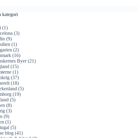
a kategori
i
(1)
celona
(3)
lin
(9)
silien
(1)
garien
(2)
nmark
(16)
skernes Byer
(21)
land
(15)
øerne
(1)
nkrig
(37)
erelt
(18)
ækenland
(5)
mborg
(19)
land
(5)
ien
(8)
rig
(3)
is
(9)
en
(1)
tugal
(5)
se blog
(41)