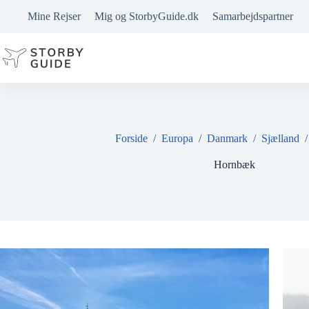
Fortsæt
Mine Rejser
Mig og StorbyGuide.dk
Samarbejdspartner
til
indhold
Forside
/
Europa
/
Danmark
/
Sjælland
Hornbæk