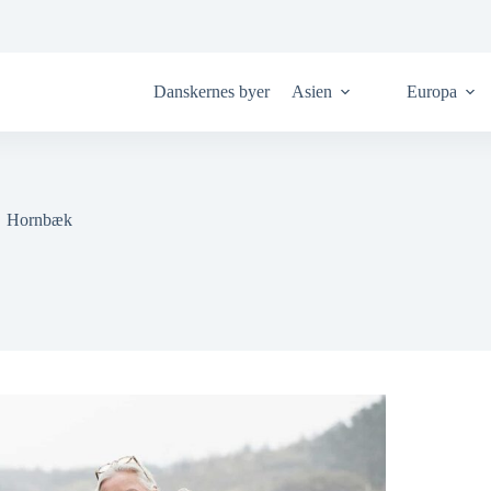
Danskernes byer
Asien
Europa
/
Hornbæk