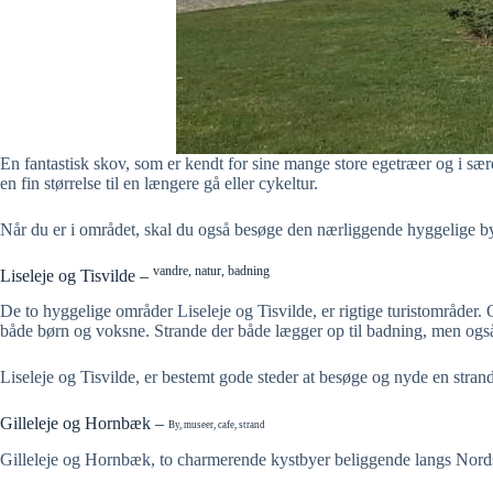
En fantastisk skov, som er kendt for sine mange store egetræer og i s
en fin størrelse til en længere gå eller cykeltur.
Når du er i området, skal du også besøge den nærliggende hyggelige b
vandre, natur, badning
Liseleje og Tisvilde –
De to hyggelige områder Liseleje og Tisvilde, er rigtige turistområder
både børn og voksne. Strande der både lægger op til badning, men også 
Liseleje og Tisvilde, er bestemt gode steder at besøge og nyde en strand
Gilleleje og Hornbæk –
By, museer, cafe, strand
Gilleleje og Hornbæk, to charmerende kystbyer beliggende langs Nords