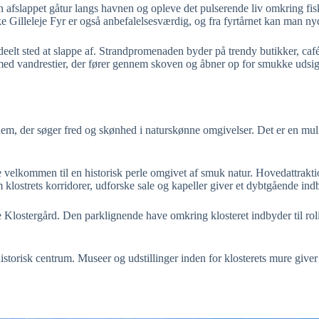
e en afslappet gåtur langs havnen og opleve det pulserende liv omkring 
iske Gilleleje Fyr er også anbefalelsesværdig, og fra fyrtårnet kan man n
deelt sted at slappe af. Strandpromenaden byder på trendy butikker, caf
med vandrestier, der fører gennem skoven og åbner op for smukke udsi
 dem, der søger fred og skønhed i naturskønne omgivelser. Det er en muli
e velkommen til en historisk perle omgivet af smuk natur. Hovedattrakti
ostrets korridorer, udforske sale og kapeller giver et dybtgående indblik
lostergård. Den parklignende have omkring klosteret indbyder til rol
historisk centrum. Museer og udstillinger inden for klosterets mure giver