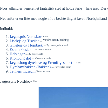
Norsjælland er generelt et fantastisk sted at holde ferie – hele året. De
Nedenfor er en liste med nogle af de bedste ting at lave i Nordsjælland
Indhold:
Jægerspris Nordskov
Natur
vandre, natur, badning
Liseleje og Tisvilde
–
Gilleleje og Hornbæk
–
By, museer, cafe, strand
Esrum kloster
–
Museum, historie
Helsingør
–
By, museer, cafe
Kronborg slot
–
Museum, historie
Jægersborg dyrehave og Eremitageslottet
–
Natur
Dyrehavsbakken (Bakken)
–
Forlystelse, natur
Tegners museum
Natur, museum
Jægerspris Nordskov
Natur