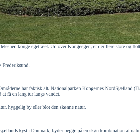
ærdeleshed konge egetræet. Ud over Kongeegen, er der flere store og fl
y Frederiksund.
. Områderne har faktisk alt. Nationalparken Kongernes NordSjælland (Tis
at få en lang tur langs vandet.
tur, hyggelig by eller blot den skønne natur.
jællands kyst i Danmark, byder begge på en skøn kombination af naturs