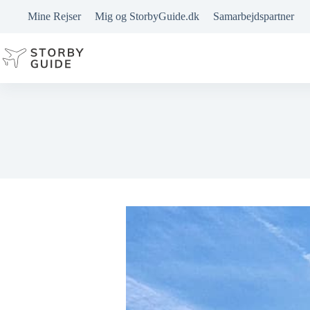
Fortsæt
Mine Rejser
Mig og StorbyGuide.dk
Samarbejdspartner
til
indhold