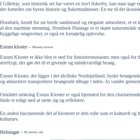
I Gilleleje, som historisk set har været en travl fiskerby, kan man tag
der fortæller om byens historie og fiskertraditioner. En tur til det ikon
Hornbæk, kendt for sin brede sandstrand og elegante atmosfære, er et i
af den maritime stemning. Hornbæk Plantage er et skønt naturområde 
hyggelige omgivelser, er også en fornøjelig oplevelse.
Esrum kloster –
Museum, historie
Esrum Kloster er ikke blot et sted for historieentusiaster, men også for
ærefrygt, der gør det til et givende og mindeværdigt besøg.
Esrum Kloster, der ligger i det idylliske Nordsjælland, byder besøgend
og atmosfære transporterer besøgende tilbage i tiden. At vandre gennem kl
Området omkring Esrum Kloster er også hjemsted for den charmerende K
finde et roligt sted at sætte sig og reflektere.
En anden fascinerende del af klosteret er dets rolle som et kulturelt og 
kulturarv.
Helsingør –
By, museer, cafe