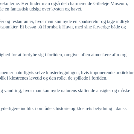
fiskekutterne. Her finder man også det charmerende Gilleleje Museum,
yde en fantastisk udsigt over kysten og havet.
éer og restauranter, hvor man kan nyde en spadseretur og tage indtryk
gtspunkter. Et besøg på Hornbæk Havn, med sine farverige både og
ghed for at fordybe sig i fortiden, omgivet af en atmosfære af ro og
onen er naturligvis selve klosterbygningen, hvis imponerende arkitektur
 i klostrenes levetid og den rolle, de spillede i fortiden.
ig vandring, hvor man kan nyde naturens skiftende ansigter og måske
 yderligere indblik i områdets historie og klostrets betydning i dansk