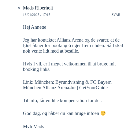
Mads Riberholt
13/01/2025 / 17:15
SVAR
Hej Annette
Jeg har kontaktet Allianz Arena og de svarer, at de
først åbner for booking 6 uger frem i tiden. Så I skal
nok vente lidt med at bestille.
Hvis I vil, er I meget velkommen til at bruge mit
booking links.
Link: München: Byrundvisning & FC Bayern
München Allianz Arena-tur | GetYourGuide
Til info, får en lille kompensation for det.
God dag, og håber du kan bruge infoen
Mvh Mads