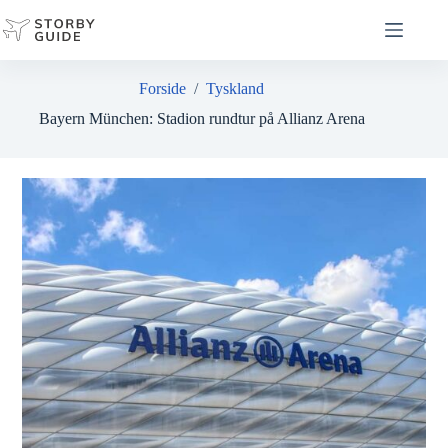
Fortsæt
til
indhold
Forside
/
Tyskland
Bayern München: Stadion rundtur på Allianz Arena