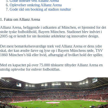
Gode hoteller ved Allianz Arena
Oplevelser omkring Allianz Arena
Gode råd om booking af stadion rundtur
1. Fakta om Allianz Arena
Allianz Arena, beliggende i udkanten af München, er hjemsted for det
stolte tyske fodboldhold, Bayern München. Stadionet blev indviet i
2005 og er kendt for sin ikoniske arkitektur og innovative design.
Det mest bemærkelsesværdige træk ved Allianz Arena er dens ydre
skal, der kan ændre farve og lyse op i Bayern Münchens røde, TSV
1860 München’s blå eller hvid, afhængigt af hvilket hold der spiller.
Med en kapacitet på over 75.000 tilskuere tilbyder Allianz Arena en
utrolig oplevelse for enhver fodboldfan.