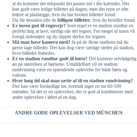
at du kommer det tidspunkt det passer ind i din kalender. Der
kan godt være ledige billetter på dagen, men din rejse er ofte
lettere at planlægge, hvis du har booket billetter forud.
Du får desuden ofte de
billigste billetter
, hvis du bestiller forud.
Er turen god til regnvejr?
Som regel er en stadion rundtur en
perfekt ting at lave, særligt når det regner. For meget af turen vil
foregå indendøre og du slipper derfor for regnen.
Må man have kamera med?
Ja på de fleste stadions må du
gerne tage billeder. Der kan dog være særlige steder på stadion,
hvor billeder frabedes.
Er en stadion rundtur godt til børn?
Det kommer selvfølgelig
an på størrelsen af børnene. Umiddelbart vil en stadion
rundvisning være en spændende oplevelse for både børn og
voksne.
Hvor lang tid skal man sætte af til en stadion rundvisning?
Der kan være forskellige tur, normalt tager en tur 60-100
minutter. Så det er en oplevelser, der er god at kombinerer med
andre oplevelser i løbet af en dag.
ANDRE GODE OPLEVELSER VED MÜNCHEN