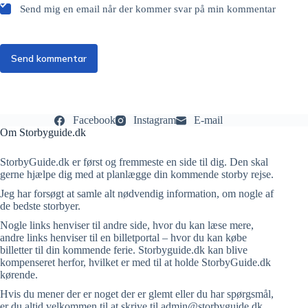
Send mig en email når der kommer svar på min kommentar
Send kommentar
Facebook
Instagram
E-mail
Om Storbyguide.dk
StorbyGuide.dk er først og fremmeste en side til dig. Den skal
gerne hjælpe dig med at planlægge din kommende storby rejse.
Jeg har forsøgt at samle alt nødvendig information, om nogle af
de bedste storbyer.
Nogle links henviser til andre side, hvor du kan læse mere,
andre links henviser til en billetportal – hvor du kan købe
billetter til din kommende ferie. Storbyguide.dk kan blive
kompenseret herfor, hvilket er med til at holde StorbyGuide.dk
kørende.
Hvis du mener der er noget der er glemt eller du har spørgsmål,
er du altid velkommen til at skrive til admin@storbyguide.dk