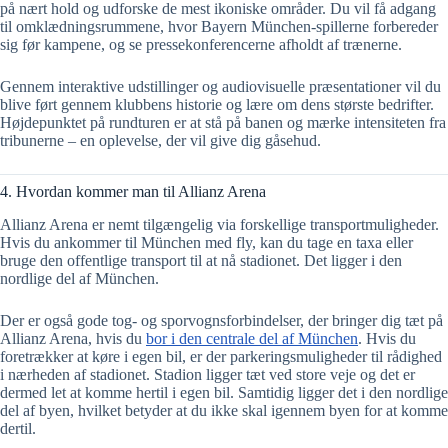
på nært hold og udforske de mest ikoniske områder. Du vil få adgang
til omklædningsrummene, hvor Bayern München-spillerne forbereder
sig før kampene, og se pressekonferencerne afholdt af trænerne.
Gennem interaktive udstillinger og audiovisuelle præsentationer vil du
blive ført gennem klubbens historie og lære om dens største bedrifter.
Højdepunktet på rundturen er at stå på banen og mærke intensiteten fra
tribunerne – en oplevelse, der vil give dig gåsehud.
4. Hvordan kommer man til Allianz Arena
Allianz Arena er nemt tilgængelig via forskellige transportmuligheder.
Hvis du ankommer til München med fly, kan du tage en taxa eller
bruge den offentlige transport til at nå stadionet. Det ligger i den
nordlige del af München.
Der er også gode tog- og sporvognsforbindelser, der bringer dig tæt på
Allianz Arena, hvis du
bor i den centrale del af München
. Hvis du
foretrækker at køre i egen bil, er der parkeringsmuligheder til rådighed
i nærheden af stadionet. Stadion ligger tæt ved store veje og det er
dermed let at komme hertil i egen bil. Samtidig ligger det i den nordlige
del af byen, hvilket betyder at du ikke skal igennem byen for at komme
dertil.