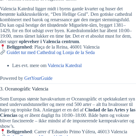
Valencia Katedral ligger midt i byens gamle kvarter og huser det
berømte kalkkruskelikvie, “Den Hellige Gral”. Den gotiske cathedral
kombineret med barok og renæssance gør den meget stemningsfuld.
Du kan også bestige det tilstødende Miguelete-tårn, bygget 1381–
1429, for en flot udsigt over byen. Katedralområdet har åbent 10:00–
19:00, mens tårnet lukker en time før. Det er et absolut must for dem,
der søger
oplevelser i Valencia centrum
.
Beliggenhed
: Plaça de la Reina, 46001 Valencia
Guidet tur med Cathedral og Lonja de la Seda
Læs evt. mere om
Valencia Katedral
Powered by
GetYourGuide
3. Oceanogràfic Valencia
Som Europas største havakvarium er Oceanogràfic et spektakulært syn
med undervandstunneller og mere end 500 arter – alt fra hvalrosser til
hajer og tropiske fisk. Anlægget er en del af
Ciudad de las Artes y las
Ciencias
og er åbent dagligt fra 10:00–18:00. Både børn og voksne
bliver fascinerede – ikke mindst af de imponerende kæmpeakvarier og
show’s.
Beliggenhed
: Carrer d’Eduardo Primo Yúfera, 46013 Valencia