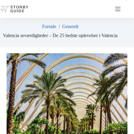
Fortsæt
til
indhold
Forside
/
Generelt
Valencia seværdigheder – De 25 bedste oplevelser i Valencia