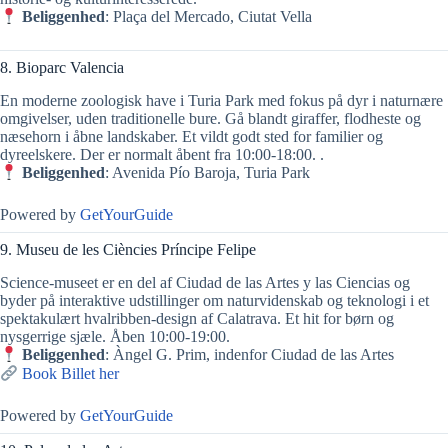
Beliggenhed
: Plaça del Mercado, Ciutat Vella
8. Bioparc Valencia
En moderne zoologisk have i Turia Park med fokus på dyr i naturnære
omgivelser, uden traditionelle bure. Gå blandt giraffer, flodheste og
næsehorn i åbne landskaber. Et vildt godt sted for familier og
dyreelskere. Der er normalt åbent fra 10:00‑18:00. .
Beliggenhed
: Avenida Pío Baroja, Turia Park
Powered by
GetYourGuide
9. Museu de les Ciències Príncipe Felipe
Science-museet er en del af Ciudad de las Artes y las Ciencias og
byder på interaktive udstillinger om naturvidenskab og teknologi i et
spektakulært hvalribben-design af Calatrava. Et hit for børn og
nysgerrige sjæle. Åben 10:00‑19:00.
Beliggenhed
: Àngel G. Prim, indenfor Ciudad de las Artes
Book Billet her
Powered by
GetYourGuide