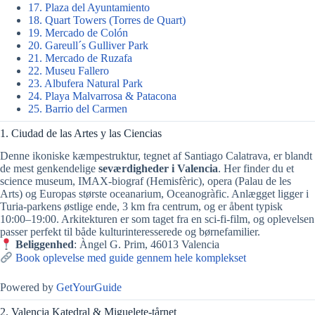
17. Plaza del Ayuntamiento
18. Quart Towers (Torres de Quart)
19. Mercado de Colón
20. Gareull´s Gulliver Park
21. Mercado de Ruzafa
22. Museu Fallero
23. Albufera Natural Park
24. Playa Malvarrosa & Patacona
25. Barrio del Carmen
1. Ciudad de las Artes y las Ciencias
Denne ikoniske kæmpestruktur, tegnet af Santiago Calatrava, er blandt
de mest genkendelige
seværdigheder i Valencia
. Her finder du et
science museum, IMAX-biograf (Hemisfèric), opera (Palau de les
Arts) og Europas største oceanarium, Oceanogràfic. Anlægget ligger i
Turia-parkens østlige ende, 3 km fra centrum, og er åbent typisk
10:00–19:00. Arkitekturen er som taget fra en sci-fi-film, og oplevelsen
passer perfekt til både kulturinteresserede og børnefamilier.
Beliggenhed
: Àngel G. Prim, 46013 Valencia
Book oplevelse med guide gennem hele komplekset
Powered by
GetYourGuide
2. Valencia Katedral & Miguelete-tårnet