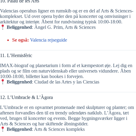
10. Palau de les Arts
Valencias operahus ligner en rumskib og er en del af Arts & Sciences-
komplekset. Ud over opera byder den på koncerter og omvisninger i
arkitektur og interiør. Åbent for rundvisning typisk 10:00‑18:00.
Beliggenhed
: Àngel G. Prim, Arts & Sciences
Se også:
Valencia rejseguide
11. L’Hemisfèric
IMAX-biograf og planetarium i form af et kæmpestort øje. Lej dig en
plads og se film om naturvidenskab eller universets vidundere. Åben
10:00‑18:00, billetter kan bookes i forvejen.
Beliggenhed
: Ciudad de las Artes y las Ciencias
12. L’Umbracle & L’Àgora
L’Umbracle er en opvarmet promenade med skulpturer og planter; om
aftenen forvandles den til en trendy udendørs natklub. L’Àgora, tæt
ved, bruges til koncerter og events. Begge bygningsværker ligger i
Arts & Sciences og har skiftende åbningstider.
Beliggenhed
: Arts & Sciences kompleks