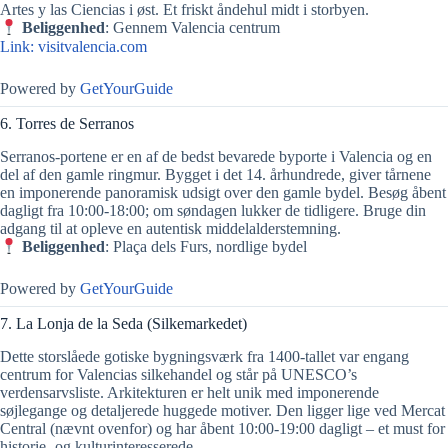
Artes y las Ciencias i øst. Et friskt åndehul midt i storbyen.
Beliggenhed
: Gennem Valencia centrum
Link: visitvalencia.com
Powered by
GetYourGuide
6. Torres de Serranos
Serranos-portene er en af de bedst bevarede byporte i Valencia og en
del af den gamle ringmur. Bygget i det 14. århundrede, giver tårnene
en imponerende panoramisk udsigt over den gamle bydel. Besøg åbent
dagligt fra 10:00‑18:00; om søndagen lukker de tidligere. Bruge din
adgang til at opleve en autentisk middelalderstemning.
Beliggenhed
: Plaça dels Furs, nordlige bydel
Powered by
GetYourGuide
7. La Lonja de la Seda (Silkemarkedet)
Dette storslåede gotiske bygningsværk fra 1400‑tallet var engang
centrum for Valencias silkehandel og står på UNESCO’s
verdensarvsliste. Arkitekturen er helt unik med imponerende
søjlegange og detaljerede huggede motiver. Den ligger lige ved Mercat
Central (nævnt ovenfor) og har åbent 10:00‑19:00 dagligt – et must for
historie- og kulturinteresserede.