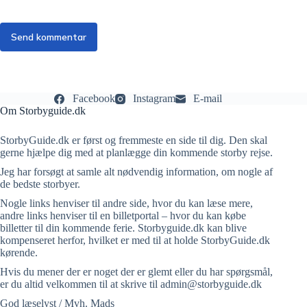
Send kommentar
Facebook
Instagram
E-mail
Om Storbyguide.dk
StorbyGuide.dk er først og fremmeste en side til dig. Den skal
gerne hjælpe dig med at planlægge din kommende storby rejse.
Jeg har forsøgt at samle alt nødvendig information, om nogle af
de bedste storbyer.
Nogle links henviser til andre side, hvor du kan læse mere,
andre links henviser til en billetportal – hvor du kan købe
billetter til din kommende ferie. Storbyguide.dk kan blive
kompenseret herfor, hvilket er med til at holde StorbyGuide.dk
kørende.
Hvis du mener der er noget der er glemt eller du har spørgsmål,
er du altid velkommen til at skrive til admin@storbyguide.dk
God læselyst / Mvh. Mads