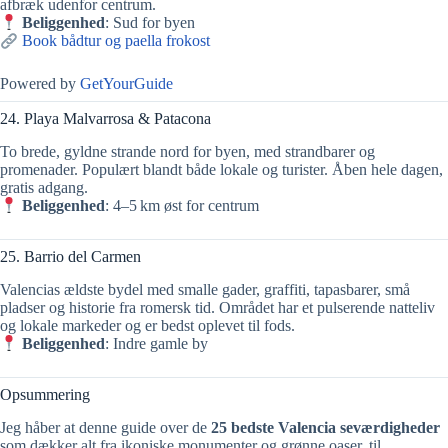
afbræk udenfor centrum.
Beliggenhed
: Sud for byen
Book bådtur og paella frokost
Powered by
GetYourGuide
24. Playa Malvarrosa & Patacona
To brede, gyldne strande nord for byen, med strandbarer og
promenader. Populært blandt både lokale og turister. Åben hele dagen,
gratis adgang.
Beliggenhed
: 4–5 km øst for centrum
25. Barrio del Carmen
Valencias ældste bydel med smalle gader, graffiti, tapasbarer, små
pladser og historie fra romersk tid. Området har et pulserende natteliv
og lokale markeder og er bedst oplevet til fods.
Beliggenhed
: Indre gamle by
Opsummering
Jeg håber at denne guide over de
25 bedste Valencia seværdigheder
som dækker alt fra ikoniske monumenter og grønne oaser, til