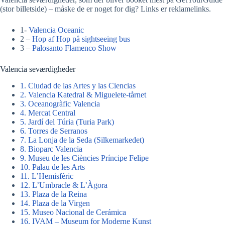
(stor billetside) – måske de er noget for dig? Links er reklamelinks.
1-
Valencia Oceanic
2 –
Hop af Hop på sightseeing bus
3 –
Palosanto Flamenco Show
Valencia seværdigheder
1. Ciudad de las Artes y las Ciencias
2. Valencia Katedral & Miguelete-tårnet
3. Oceanogràfic Valencia
4. Mercat Central
5. Jardí del Túria (Turia Park)
6. Torres de Serranos
7. La Lonja de la Seda (Silkemarkedet)
8. Bioparc Valencia
9. Museu de les Ciències Príncipe Felipe
10. Palau de les Arts
11. L’Hemisfèric
12. L’Umbracle & L’Àgora
13. Plaza de la Reina
14. Plaza de la Virgen
15. Museo Nacional de Cerámica
16. IVAM – Museum for Moderne Kunst