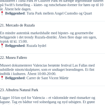
Inkluderet i Turia Park er Gulliver Park en kæmpe legeområde baseret
på Swift’s fortælling – klatre- og rutschebane-former for børn op til 10
år. Åbent hele dagen.
Beliggenhed
: Turia Park mellem Angel Custodio og Quart
21. Mercado de Ruzafa
En mindre autentisk markedshalle med hipster- og gourmetvibe
beliggende i det trendy Ruzafa-distrikt. Åben flere dage om ugen,
typisk til kl. 15:00.
Beliggenhed
: Ruzafa bydel
22. Museu Fallero
Museet dokumenterer Valencias berømte festival Las Fallas med
udstillede ninots/skulpturer, som er undtaget brændingen. Et fint
indblik i kulturen. Åbent 10:00‑20:00.
Beliggenhed
: Carrer de Sant Vicent Mártir
23. Albufera Natural Park
Ligger 10 km syd for Valencia – et vådområde med rismarker og
lagune. Tag en bådtur ved solnedgang og nyd udsigten. Et grønt