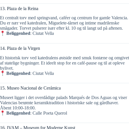
13. Plaza de la Reina
Et centralt torv med springvand, caféer og centrum for gamle Valencia.
Du er nær ved katedralen, Miguelete-tårnet og intime madrilenske
smågader. Torvet pulserer især efter kl. 10 og til langt ud på aftenen.
Beliggenhed
: Ciutat Vella
14. Plaza de la Virgen
Et historisk torv ved katedralens østside med smuk fontæne og omgivet
af statelige bygninger. Et ideelt stop for en café-pause og til at opleve
bylivet.
Beliggenhed
: Ciutat Vella
15. Museo Nacional de Cerámica
Museet ligger i det overdådige palads Marqués de Dos Aguas og viser
Valencias berømte keramiktradition i historiske sale og gårdhaver.
Åbent 10:00‑18:00.
Beliggenhed
: Calle Poeta Querol
16. IVAM – Museum for Moderne Kunst