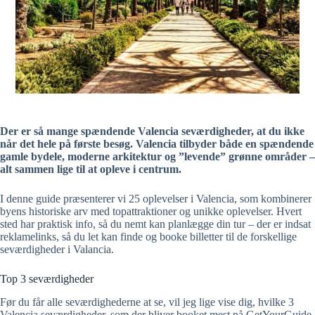
Der er så mange spændende Valencia seværdigheder, at du ikke
når det hele på første besøg. Valencia tilbyder både en spændende
gamle bydele, moderne arkitektur og ”levende” grønne områder –
alt sammen lige til at opleve i centrum.
I denne guide præsenterer vi 25 oplevelser i Valencia, som kombinerer
byens historiske arv med topattraktioner og unikke oplevelser. Hvert
sted har praktisk info, så du nemt kan planlægge din tur – der er indsat
reklamelinks, så du let kan finde og booke billetter til de forskellige
seværdigheder i Valancia.
Top 3 seværdigheder
Før du får alle seværdighederne at se, vil jeg lige vise dig, hvilke 3
Valencia seværdigheder, som der bliver booket mest på GetYourGuide