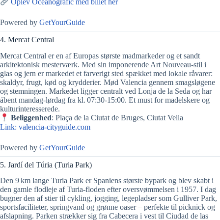
Oplev Oceanogràfic med billet her
Powered by
GetYourGuide
4. Mercat Central
Mercat Central er en af Europas største madmarkeder og et sandt
arkitektonisk mesterværk. Med sin imponerende Art Nouveau-stil i
glas og jern er markedet et farverigt sted spækket med lokale råvarer:
skaldyr, frugt, kød og krydderier. Mød Valencia gennem smagsløgene
og stemningen. Markedet ligger centralt ved Lonja de la Seda og har
åbent mandag‑lørdag fra kl. 07:30‑15:00. Et must for madelskere og
kulturinteresserede.
Beliggenhed
: Plaça de la Ciutat de Bruges, Ciutat Vella
Link: valencia-cityguide.com
Powered by
GetYourGuide
5. Jardí del Túria (Turia Park)
Den 9 km lange Turia Park er Spaniens største bypark og blev skabt i
den gamle flodleje af Turia-floden efter oversvømmelsen i 1957. I dag
bugner den af stier til cykling, jogging, legepladser som Gulliver Park,
sportsfaciliteter, springvand og grønne oaser – perfekte til picknick og
afslapning. Parken strækker sig fra Cabecera i vest til Ciudad de las