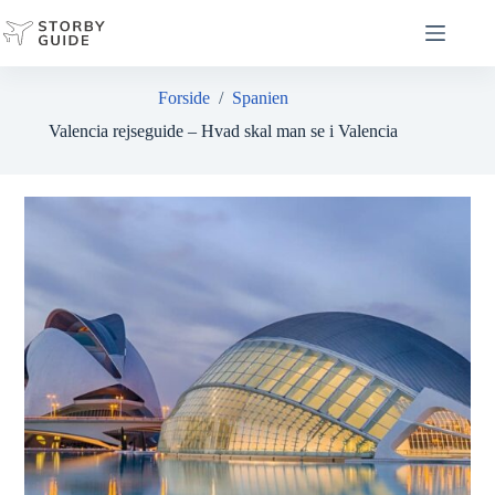
Fortsæt
til
indhold
Forside
/
Spanien
Valencia rejseguide – Hvad skal man se i Valencia