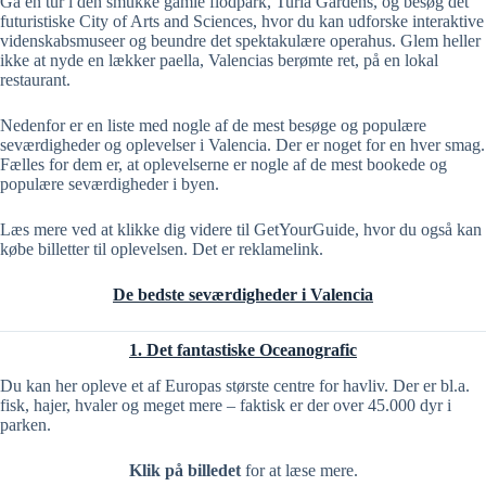
Gå en tur i den smukke gamle flodpark, Turia Gardens, og besøg det
futuristiske City of Arts and Sciences, hvor du kan udforske interaktive
videnskabsmuseer og beundre det spektakulære operahus. Glem heller
ikke at nyde en lækker paella, Valencias berømte ret, på en lokal
restaurant.
Nedenfor er en liste med nogle af de mest besøge og populære
seværdigheder og oplevelser i Valencia. Der er noget for en hver smag.
Fælles for dem er, at oplevelserne er nogle af de mest bookede og
populære seværdigheder i byen.
Læs mere ved at klikke dig videre til GetYourGuide, hvor du også kan
købe billetter til oplevelsen. Det er reklamelink.
De bedste seværdigheder i Valencia
1. Det fantastiske Oceanografic
Du kan her opleve et af Europas største centre for havliv. Der er bl.a.
fisk, hajer, hvaler og meget mere – faktisk er der over 45.000 dyr i
parken.
Klik på billedet
for at læse mere.