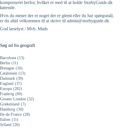
kompenseret herfor, hvilket er med til at holde StorbyGuide.dk
kørende.
Hvis du mener der er noget der er glemt eller du har spørgsmål,
er du altid velkommen til at skrive til admin@storbyguide.dk
God læselyst / Mvh. Mads
Søg ud fra geografi
Barcelona
(13)
Berlin
(11)
Bretagne
(16)
Catalonien
(13)
Danmark
(39)
England
(37)
Europa
(282)
Frankrig
(60)
Greater London
(32)
Grækenland
(7)
Hamborg
(30)
Ile-de-France
(28)
Italien
(11)
Jylland
(26)