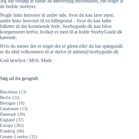
Jeg har forsøgt at samle alt nødvendig information, om nogle af
de bedste storbyer.
Nogle links henviser til andre side, hvor du kan læse mere,
andre links henviser til en billetportal – hvor du kan købe
billetter til din kommende ferie. Storbyguide.dk kan blive
kompenseret herfor, hvilket er med til at holde StorbyGuide.dk
kørende.
Hvis du mener der er noget der er glemt eller du har spørgsmål,
er du altid velkommen til at skrive til admin@storbyguide.dk
God læselyst / Mvh. Mads
Søg ud fra geografi
Barcelona
(13)
Berlin
(11)
Bretagne
(16)
Catalonien
(13)
Danmark
(39)
England
(37)
Europa
(282)
Frankrig
(60)
Greater London
(32)