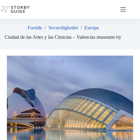
Fortsæt
til
indhold
Forside
/
Seværdigheder
/
Europa
Ciudad de las Artes y las Ciencias – Valencias museums by