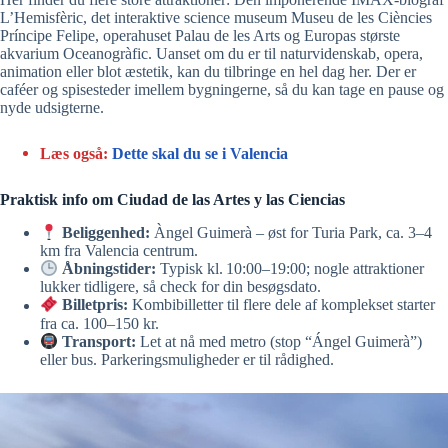
L’Hemisfèric, det interaktive science museum Museu de les Ciències
Príncipe Felipe, operahuset Palau de les Arts og Europas største
akvarium Oceanogràfic. Uanset om du er til naturvidenskab, opera,
animation eller blot æstetik, kan du tilbringe en hel dag her. Der er
caféer og spisesteder imellem bygningerne, så du kan tage en pause og
nyde udsigterne.
Læs også:
Dette skal du se i Valencia
Praktisk info
om Ciudad de las Artes y las Ciencias
Beliggenhed:
Àngel Guimerà – øst for Turia Park, ca. 3–4
km fra Valencia centrum.
Åbningstider:
Typisk kl. 10:00–19:00; nogle attraktioner
lukker tidligere, så check for din besøgsdato.
Billetpris:
Kombibilletter til flere dele af komplekset starter
fra ca. 100–150 kr.
Transport:
Let at nå med metro (stop “Ángel Guimerà”)
eller bus. Parkeringsmuligheder er til rådighed.