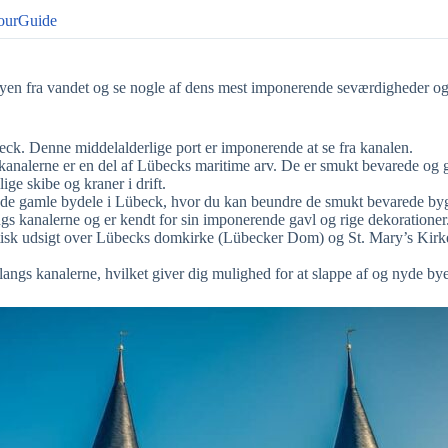
ourGuide
en fra vandet og se nogle af dens mest imponerende seværdigheder og hi
eck. Denne middelalderlige port er imponerende at se fra kanalen.
 kanalerne er en del af Lübecks maritime arv. De er smukt bevarede og gi
ge skibe og kraner i drift.
e gamle bydele i Lübeck, hvor du kan beundre de smukt bevarede bygni
gs kanalerne og er kendt for sin imponerende gavl og rige dekorationer
astisk udsigt over Lübecks domkirke (Lübecker Dom) og St. Mary’s Kir
angs kanalerne, hvilket giver dig mulighed for at slappe af og nyde by