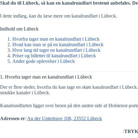
Skal du til Lübeck, så kan en kanalrundfart bestemt anbefales. De
I dette indlæg, kan du læse mere om kanalrundfart i Lübeck.
Indhold om Lübeck
Hvorfra tager man en kanalrundfart i Lübeck
Hvad kan man se på en kanalrundfart i Lübeck
Hvor lang tid tager en kanalrundfart i Lübeck
Priser og billetter til kanalrundfart i Lübeck
Andre gode oplevelser i Lübeck
1. Hvorfra tager man en kanalrundfart i Lübeck
Der er flere steder, hvorfra du kan tage en skøn kanalrundfart i Lübeck.
smukke kanaler i Lübeck.
Kanalrundfarten ligger ovre broen på den anden side af Holstenor-porte
Adressen er
:
An der Untertrave 108, 23552 Lübeck
:
TRYK P