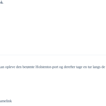
på.
. kan opleve den berømte Holstentor-port og derefter tage en tur langs de
lamelink