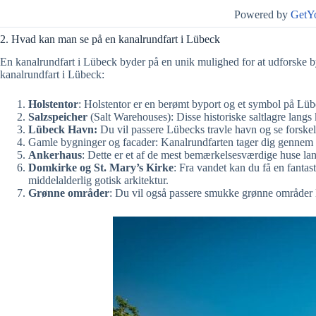
Powered by
GetY
2. Hvad kan man se på en kanalrundfart i Lübeck
En kanalrundfart i Lübeck byder på en unik mulighed for at udforske by
kanalrundfart i Lübeck:
Holstentor
: Holstentor er en berømt byport og et symbol på Lüb
Salzspeicher
(Salt Warehouses): Disse historiske saltlagre langs
Lübeck Havn:
Du vil passere Lübecks travle havn og se forskelli
Gamle bygninger og facader: Kanalrundfarten tager dig gennem d
Ankerhaus
: Dette er et af de mest bemærkelsesværdige huse lan
Domkirke og St. Mary’s Kirke
: Fra vandet kan du få en fant
middelalderlig gotisk arkitektur.
Grønne områder
: Du vil også passere smukke grønne områder l