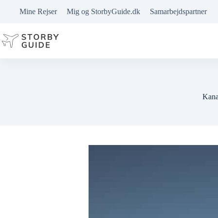
Fortsæt
Mine Rejser
Mig og StorbyGuide.dk
Samarbejdspartner
til
indhold
Kana