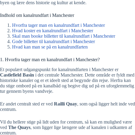
byen og lære dens historie og kultur at kende.
Indhold om kanalrundfart i Manchester
Hvorfra tager man en kanalrundfart i Manchester
Hvad koster en kanalrundfart i Manchester
Skal man booke billetter til kanalrundfart i Manchester
Gode billetter til kanalrundfart i Manchester
Hvad kan man se på en kanalrundfarten
1. Hvorfra tager man en kanalrundfart i Manchester?
Et populært udgangspunkt for kanalrundfarten i Manchester er
Castlefield Basin
i det centrale Manchester. Dette område er fyldt med
historiske kanaler og er et ideelt sted at begynde din rejse. Herfra kan
du stige ombord på en kanalbåd og begive dig ud på en uforglemmelig
tur gennem byens vandveje.
Er andet centralt sted er ved
Railli Quay
, som også ligger helt inde ved
centrum.
Vil du hellere stige på lidt uden for centrum, så kan en mulighed være
ved
The Quays
, som ligger lige længere ude af kanalen i udkanten af
centrum.