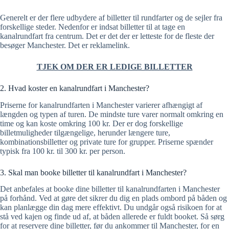
Generelt er der flere udbydere af billetter til rundfarter og de sejler fra
forskellige steder. Nedenfor er indsat billetter til at tage en
kanalrundfart fra centrum. Det er det der er letteste for de fleste der
besøger Manchester. Det er reklamelink.
TJEK OM DER ER LEDIGE BILLETTER
2. Hvad koster en kanalrundfart i Manchester?
Priserne for kanalrundfarten i Manchester varierer afhængigt af
længden og typen af turen. De mindste ture varer normalt omkring en
time og kan koste omkring 100 kr. Der er dog forskellige
billetmuligheder tilgængelige, herunder længere ture,
kombinationsbilletter og private ture for grupper. Priserne spænder
typisk fra 100 kr. til 300 kr. per person.
3. Skal man booke billetter til kanalrundfart i Manchester?
Det anbefales at booke dine billetter til kanalrundfarten i Manchester
på forhånd. Ved at gøre det sikrer du dig en plads ombord på båden og
kan planlægge din dag mere effektivt. Du undgår også risikoen for at
stå ved kajen og finde ud af, at båden allerede er fuldt booket. Så sørg
for at reservere dine billetter, før du ankommer til Manchester, for en