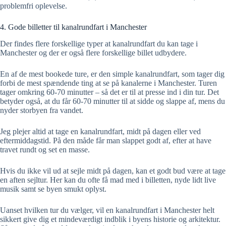
problemfri oplevelse.
4. Gode billetter til kanalrundfart i Manchester
Der findes flere forskellige typer at kanalrundfart du kan tage i
Manchester og der er også flere forskellige billet udbydere.
En af de mest bookede ture, er den simple kanalrundfart, som tager dig
forbi de mest spændende ting at se på kanalerne i Manchester. Turen
tager omkring 60-70 minutter – så det er til at presse ind i din tur. Det
betyder også, at du får 60-70 minutter til at sidde og slappe af, mens du
nyder storbyen fra vandet.
Jeg plejer altid at tage en kanalrundfart, midt på dagen eller ved
eftermiddagstid. På den måde får man slappet godt af, efter at have
travet rundt og set en masse.
Hvis du ikke vil ud at sejle midt på dagen, kan et godt bud være at tage
en aften sejltur. Her kan du ofte få mad med i billetten, nyde lidt live
musik samt se byen smukt oplyst.
Uanset hvilken tur du vælger, vil en kanalrundfart i Manchester helt
sikkert give dig et mindeværdigt indblik i byens historie og arkitektur.