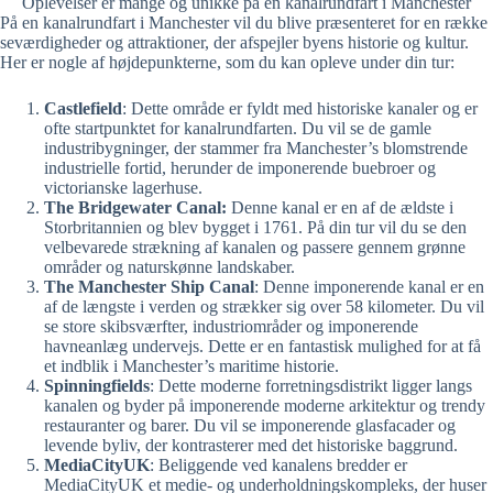
Oplevelser er mange og unikke på en kanalrundfart i Manchester
På en kanalrundfart i Manchester vil du blive præsenteret for en række
seværdigheder og attraktioner, der afspejler byens historie og kultur.
Her er nogle af højdepunkterne, som du kan opleve under din tur:
Castlefield
: Dette område er fyldt med historiske kanaler og er
ofte startpunktet for kanalrundfarten. Du vil se de gamle
industribygninger, der stammer fra Manchester’s blomstrende
industrielle fortid, herunder de imponerende buebroer og
victorianske lagerhuse.
The Bridgewater Canal:
Denne kanal er en af de ældste i
Storbritannien og blev bygget i 1761. På din tur vil du se den
velbevarede strækning af kanalen og passere gennem grønne
områder og naturskønne landskaber.
The Manchester Ship Canal
: Denne imponerende kanal er en
af de længste i verden og strækker sig over 58 kilometer. Du vil
se store skibsværfter, industriområder og imponerende
havneanlæg undervejs. Dette er en fantastisk mulighed for at få
et indblik i Manchester’s maritime historie.
Spinningfields
: Dette moderne forretningsdistrikt ligger langs
kanalen og byder på imponerende moderne arkitektur og trendy
restauranter og barer. Du vil se imponerende glasfacader og
levende byliv, der kontrasterer med det historiske baggrund.
MediaCityUK
: Beliggende ved kanalens bredder er
MediaCityUK et medie- og underholdningskompleks, der huser