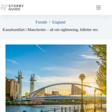
Fortsæt
til
indhold
Forside
/
England
Kanalrundfart i Manchester – alt om sightseeing, billetter mv.