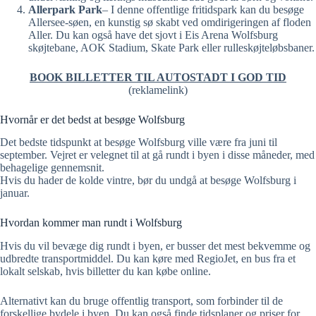
Allerpark Park
– I denne offentlige fritidspark kan du besøge
Allersee-søen, en kunstig sø skabt ved omdirigeringen af floden
Aller. Du kan også have det sjovt i Eis Arena Wolfsburg
skøjtebane, AOK Stadium, Skate Park eller rulleskøjteløbsbaner.
BOOK BILLETTER TIL AUTOSTADT I GOD TID
(reklamelink)
Hvornår er det bedst at besøge Wolfsburg
Det bedste tidspunkt at besøge Wolfsburg ville være fra juni til
september. Vejret er velegnet til at gå rundt i byen i disse måneder, med
behagelige gennemsnit.
Hvis du hader de kolde vintre, bør du undgå at besøge Wolfsburg i
januar.
Hvordan kommer man rundt i Wolfsburg
Hvis du vil bevæge dig rundt i byen, er busser det mest bekvemme og
udbredte transportmiddel. Du kan køre med RegioJet, en bus fra et
lokalt selskab, hvis billetter du kan købe online.
Alternativt kan du bruge offentlig transport, som forbinder til de
forskellige bydele i byen. Du kan også finde tidsplaner og priser for