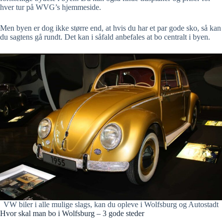
hver tur på WVG’s hjemmeside.
Men byen er dog ikke større end, at hvis du har et par gode sko, så kan
du sagtens gå rundt. Det kan i såfald anbefales at bo centralt i byen.
VW biler i alle mulige slags, kan du opleve i Wolfsburg og Autostadt
Hvor skal man bo i Wolfsburg – 3 gode steder