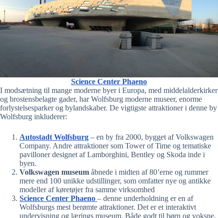
Science Center Phaeno
I modsætning til mange moderne byer i Europa, med middelalderkirker
og brostensbelagte gader, har Wolfsburg moderne museer, enorme
forlystelsesparker og bylandskaber. De vigtigste attraktioner i denne by
Wolfsburg inkluderer:
Autostadt Wolfsburg
– en by fra 2000, bygget af Volkswagen
Company. Andre attraktioner som Tower of Time og tematiske
pavilloner designet af Lamborghini, Bentley og Skoda inde i
byen.
Volkswagen museum
åbnede i midten af 80’erne og rummer
mere end 100 unikke udstillinger, som omfatter nye og antikke
modeller af køretøjer fra samme virksomhed
Science Center Phaeno
– denne underholdning er en af
Wolfsburgs mest berømte attraktioner. Det er et interaktivt
undervisning og lærings museum. Både godt til børn og voksne.