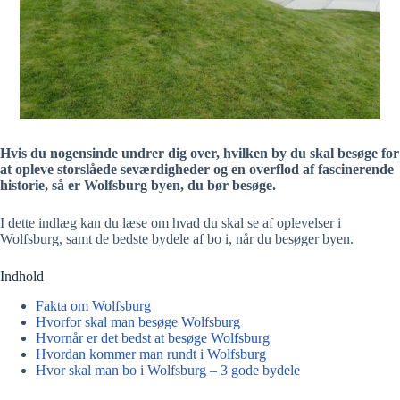
Hvis du nogensinde undrer dig over, hvilken by du skal besøge for
at opleve storslåede seværdigheder og en overflod af fascinerende
historie, så er Wolfsburg byen, du bør besøge.
I dette indlæg kan du læse om hvad du skal se af oplevelser i
Wolfsburg, samt de bedste bydele af bo i, når du besøger byen.
Indhold
Fakta om Wolfsburg
Hvorfor skal man besøge Wolfsburg
Hvornår er det bedst at besøge Wolfsburg
Hvordan kommer man rundt i Wolfsburg
Hvor skal man bo i Wolfsburg – 3 gode bydele