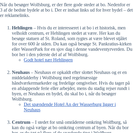
Når du besøger Wolfsburg, er der flere gode steder at bo. Nedenfor er
3 af de bedste bydele at bo i. Der er indsat links ud for hver bydel – det
er reklamelinks.
Hehlingen
– Hvis du er interesseret i at bo i et historisk, men
velholdt centrum, er Hehlingen stedet at være. Her kan du
besøge statuen af St. Roland, som rygtes at være blevet stjålet
for over 600 år siden. Du kan også besøge St. Pankratius-kirken
eller WasserPark for en sjov dag i denne vandeventyrverden. Du
bor her i den yderste del af af Wolfsburg.
Godt hotel nær Hehlingen
Neuhaus
– Neuhaus er opkaldt efter slottet Neuhaus og er en
middelalderby i Wolfsburg med regelmæssige
håndværkermarkeder og fredelige omgivelser. Hvis du tager på
en afslappende ferie eller arbejder, mens du stadig rejser rundt i
byen, er Neuhaus en bydel, du skal bo i, når du besøger
Wolfsburg.
Det spændende Hotel An der Wasserburg ligger i
Neuhaus
Centrum
– I stedet for små områderne omkring Wolfburg, så
kan du også vælge at bo omkring centrum af byen. Når du bor
her, er du tæt på flere af de spædende ting i Wolfburg.