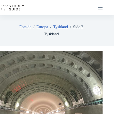
Fortsæt
til
indhold
Forside
/
Europa
/
Tyskland
/
Side 2
Tyskland