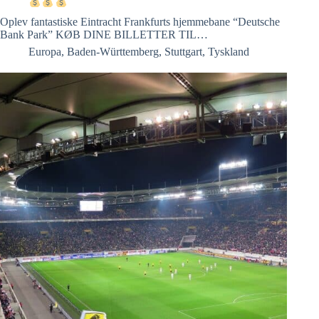
Oplev fantastiske Eintracht Frankfurts hjemmebane “Deutsche
Bank Park” KØB DINE BILLETTER TIL…
Europa
,
Baden-Württemberg
,
Stuttgart
,
Tyskland