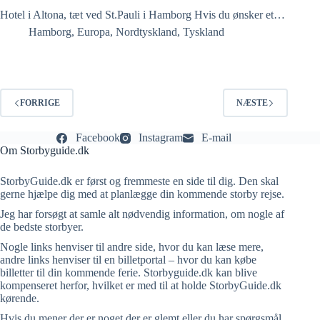
Hotel i Altona, tæt ved St.Pauli i Hamborg Hvis du ønsker et…
Hamborg
,
Europa
,
Nordtyskland
,
Tyskland
FORRIGE
NÆSTE
Facebook
Instagram
E-mail
Om Storbyguide.dk
StorbyGuide.dk er først og fremmeste en side til dig. Den skal
gerne hjælpe dig med at planlægge din kommende storby rejse.
Jeg har forsøgt at samle alt nødvendig information, om nogle af
de bedste storbyer.
Nogle links henviser til andre side, hvor du kan læse mere,
andre links henviser til en billetportal – hvor du kan købe
billetter til din kommende ferie. Storbyguide.dk kan blive
kompenseret herfor, hvilket er med til at holde StorbyGuide.dk
kørende.
Hvis du mener der er noget der er glemt eller du har spørgsmål,