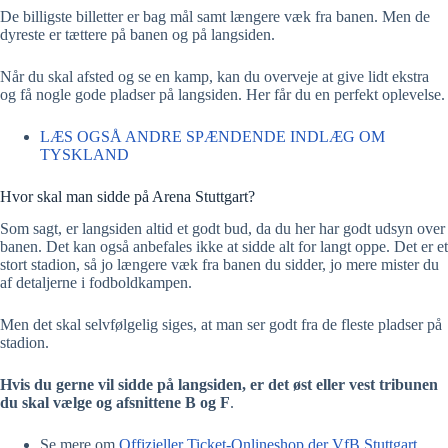
De billigste billetter er bag mål samt længere væk fra banen. Men de
dyreste er tættere på banen og på langsiden.
Når du skal afsted og se en kamp, kan du overveje at give lidt ekstra
og få nogle gode pladser på langsiden. Her får du en perfekt oplevelse.
LÆS OGSÅ ANDRE SPÆNDENDE INDLÆG OM
TYSKLAND
Hvor skal man sidde på Arena Stuttgart?
Som sagt, er langsiden altid et godt bud, da du her har godt udsyn over
banen. Det kan også anbefales ikke at sidde alt for langt oppe. Det er et
stort stadion, så jo længere væk fra banen du sidder, jo mere mister du
af detaljerne i fodboldkampen.
Men det skal selvfølgelig siges, at man ser godt fra de fleste pladser på
stadion.
Hvis du gerne vil sidde på langsiden, er det øst eller vest tribunen
du skal vælge og afsnittene B og F
.
Se mere om
Offizieller Ticket-Onlineshop der VfB Stuttgart