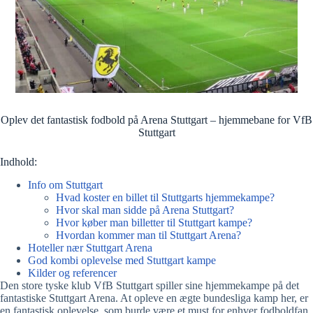
Oplev det fantastisk fodbold på Arena Stuttgart – hjemmebane for VfB
Stuttgart
Indhold:
Info om Stuttgart
Hvad koster en billet til Stuttgarts hjemmekampe?
Hvor skal man sidde på Arena Stuttgart?
Hvor køber man billetter til Stuttgart kampe?
Hvordan kommer man til Stuttgart Arena?
Hoteller nær Stuttgart Arena
God kombi oplevelse med Stuttgart kampe
Kilder og referencer
Den store tyske klub VfB Stuttgart spiller sine hjemmekampe på det
fantastiske Stuttgart Arena. At opleve en ægte bundesliga kamp her, er
en fantastisk oplevelse, som burde være et must for enhver fodboldfan.