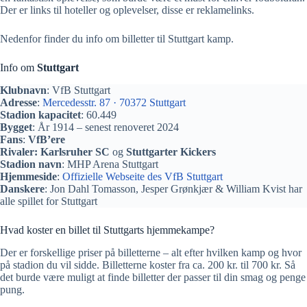
Der er links til hoteller og oplevelser, disse er reklamelinks.
Nedenfor finder du info om billetter til Stuttgart kamp.
Info om
Stuttgart
Klubnavn
: VfB Stuttgart
Adresse
:
Mercedesstr. 87 · 70372 Stuttgart
Stadion kapacitet
: 60.449
Bygget
: År 1914 – senest renoveret 2024
Fans
:
VfB’ere
Rivaler:
Karlsruher SC
og
Stuttgarter Kickers
Stadion navn
: MHP Arena Stuttgart
Hjemmeside
:
Offizielle Webseite des VfB Stuttgart
Danskere
: Jon Dahl Tomasson, Jesper Grønkjær & William Kvist har
alle spillet for Stuttgart
Hvad koster en billet til Stuttgarts hjemmekampe?
Der er forskellige priser på billetterne – alt efter hvilken kamp og hvor
på stadion du vil sidde. Billetterne koster fra ca. 200 kr. til 700 kr. Så
det burde være muligt at finde billetter der passer til din smag og penge
pung.