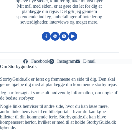
opleve nye steder, kulturer og ikke mindst byer.
Mit mål med siden, er at gøre det let for dig at
planlægge din rejse. Det gør jeg gennem
spændende indlæg, anbefalinger af hoteller og
seværdigheder, interviews og meget mere.
Facebook
Instagram
E-mail
Om Storbyguide.dk
StorbyGuide.dk er først og fremmeste en side til dig. Den skal
gerne hjælpe dig med at planlægge din kommende storby rejse.
Jeg har forsøgt at samle alt nødvendig information, om nogle af
de bedste storbyer.
Nogle links henviser til andre side, hvor du kan læse mere,
andre links henviser til en billetportal – hvor du kan købe
billetter til din kommende ferie. Storbyguide.dk kan blive
kompenseret herfor, hvilket er med til at holde StorbyGuide.dk
kørende.