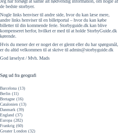
Jeg har forsøgt at samle alt nødvendig information, om nogle af
de bedste storbyer.
Nogle links henviser til andre side, hvor du kan læse mere,
andre links henviser til en billetportal – hvor du kan købe
billetter til din kommende ferie. Storbyguide.dk kan blive
kompenseret herfor, hvilket er med til at holde StorbyGuide.dk
kørende.
Hvis du mener der er noget der er glemt eller du har spørgsmål,
er du altid velkommen til at skrive til admin@storbyguide.dk
God læselyst / Mvh. Mads
Søg ud fra geografi
Barcelona
(13)
Berlin
(11)
Bretagne
(16)
Catalonien
(13)
Danmark
(39)
England
(37)
Europa
(282)
Frankrig
(60)
Greater London
(32)