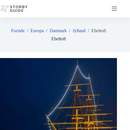
Fortsæt
til
indhold
Forside
/
Europa
/
Danmark
/
Jylland
/
Ebeltoft
Ebeltoft