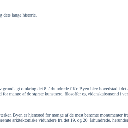
 dets lange historie.
lev grundlagt omkring det 8. århundrede f.Kr. Byen blev hovedstad i det
ed for mange af de største kunstnere, filosoffer og videnskabsmænd i ve
værker. Byen er hjemsted for mange af de mest berømte monumenter fr
rømte arkitektoniske vidundere fra det 19. og 20. århundrede, herund