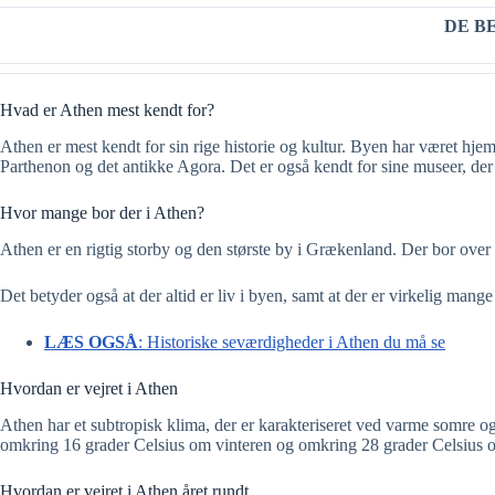
DE B
Hvad er Athen mest kendt for?
Athen er mest kendt for sin rige historie og kultur. Byen har været hje
Parthenon og det antikke Agora. Det er også kendt for sine museer, der
Hvor mange bor der i Athen?
Athen er en rigtig storby og den største by i Grækenland. Der bor over 
Det betyder også at der altid er liv i byen, samt at der er virkelig man
LÆS OGSÅ
: Historiske seværdigheder i Athen du må se
Hvordan er vejret i Athen
Athen har et subtropisk klima, der er karakteriseret ved varme somre
omkring 16 grader Celsius om vinteren og omkring 28 grader Celsius om 
Hvordan er vejret i Athen året rundt