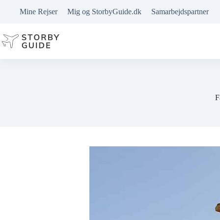
Fortsæt
Mine Rejser
Mig og StorbyGuide.dk
Samarbejdspartner
til
indhold
F