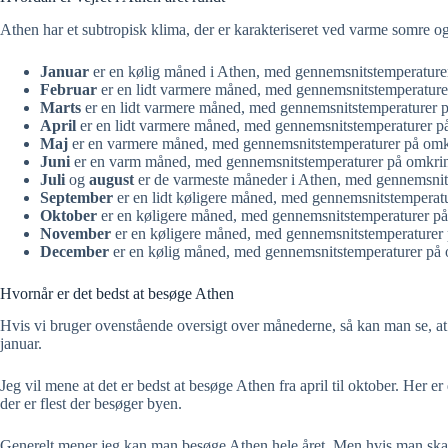
Athen har et subtropisk klima, der er karakteriseret ved varme somre
Januar
er en kølig måned i Athen, med gennemsnitstemperature
Februar
er en lidt varmere måned, med gennemsnitstemperature
Marts
er en lidt varmere måned, med gennemsnitstemperaturer 
April
er en lidt varmere måned, med gennemsnitstemperaturer p
Maj
er en varmere måned, med gennemsnitstemperaturer på omk
Juni
er en varm måned, med gennemsnitstemperaturer på omkrin
Juli
og
august
er de varmeste måneder i Athen, med gennemsnit
September
er en lidt køligere måned, med gennemsnitstemperat
Oktober
er en køligere måned, med gennemsnitstemperaturer p
November
er en køligere måned, med gennemsnitstemperaturer
December
er en kølig måned, med gennemsnitstemperaturer på
Hvornår er det bedst at besøge Athen
Hvis vi bruger ovenstående oversigt over månederne, så kan man se, at 
januar.
Jeg vil mene at det er bedst at besøge Athen fra april til oktober. Her
der er flest der besøger byen.
Generelt mener jeg kan man besøge Athen hele året. Men hvis man skal 