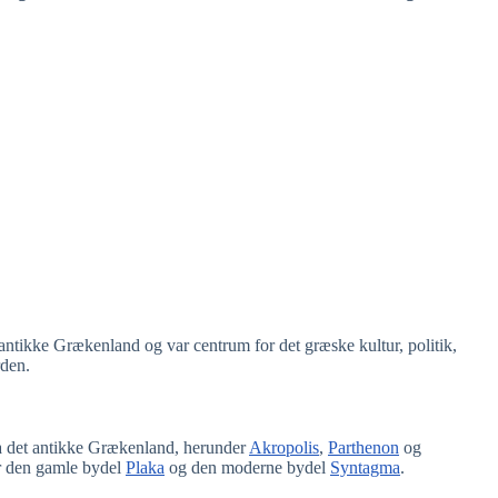
 antikke Grækenland og var centrum for det græske kultur, politik,
rden.
a det antikke Grækenland, herunder
Akropolis
,
Parthenon
og
er den gamle bydel
Plaka
og den moderne bydel
Syntagma
.