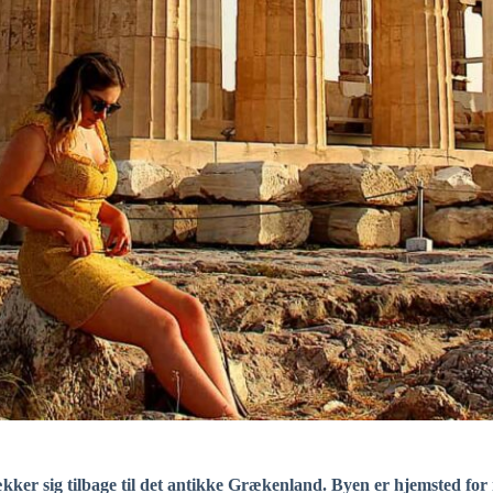
trækker sig tilbage til det antikke Grækenland. Byen er hjemsted 