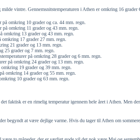
 og milde vintre. Gennemsnitstemperaturen i Athen er omkring 16 grade
r på omkring 10 grader og ca. 44 mm. regn.
r på omkring 11 grader og 43 mm. regn.
på omkring 13 grader og 43 mm. regn.
å omkring 17 grader 27 mm. regn.
ring 21 grader og 13 mm. regn.
g 25 grader og 7 mm. regn.
stemperaturer på omkring 28 grader og 6 mm. regn.
urer på omkring 24 grader og 13 mm. regn.
å omkring 19 grader og 39 mm. regn.
 på omkring 14 grader og 55 mm. regn.
 omkring 10 grader og 63 mm. regn.
det faktisk er en rimelig temperatur igennem hele året i Athen. Men de
 er der begyndt at være dejlige varme. Hvis du tager til Athen om sommer
være to måneder, der er særligt gode vil det nok være Maj og septembe