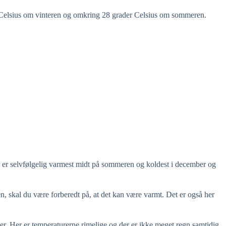
r Celsius om vinteren og omkring 28 grader Celsius om sommeren.
r er selvfølgelig varmest midt på sommeren og koldest i december og
en, skal du være forberedt på, at det kan være varmt. Det er også her
r. Her er temperaturerne rimelige og der er ikke meget regn samtidig