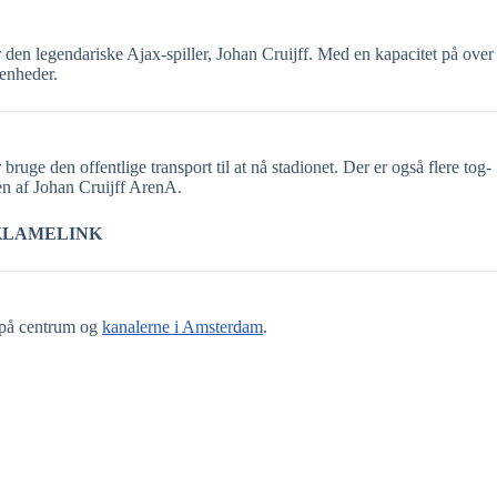
 den legendariske Ajax-spiller, Johan Cruijff. Med en kapacitet på over
venheder.
uge den offentlige transport til at nå stadionet. Der er også flere tog-
en af Johan Cruijff ArenA.
KLAMELINK
t på centrum og
kanalerne i Amsterdam
.