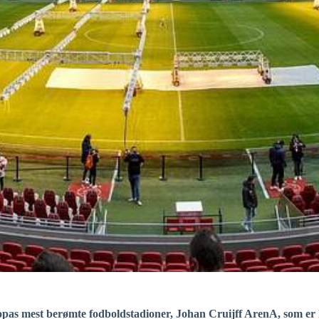
uropas mest berømte fodboldstadioner, Johan Cruijff ArenA, som e