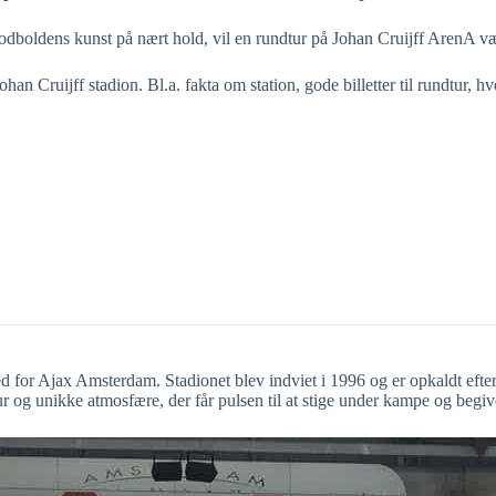
 fodboldens kunst på nært hold, vil en rundtur på Johan Cruijff ArenA 
ohan Cruijff stadion. Bl.a. fakta om station, gode billetter til rundtur,
d for Ajax Amsterdam. Stadionet blev indviet i 1996 og er opkaldt efter
ur og unikke atmosfære, der får pulsen til at stige under kampe og begi