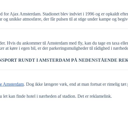
d for Ajax Amsterdam. Stadionet blev indviet i 1996 og er opkaldt efter
ur og unikke atmosfære, der får pulsen til at stige under kampe og begi
der. Hvis du ankommer til Amsterdam med fly, kan du tage en taxa eller br
r at køre i egen bil, er der parkeringsmuligheder til rådighed i nærhed
NSPORT RUNDT I AMSTERDAM PÅ NEDENSTÅENDE RE
le Amsterdam
. Dog ikke længere væk, end at man fortsat er rimelig tæ
 let kan finde hotel i nærheden af stadion. Det er reklamelink.