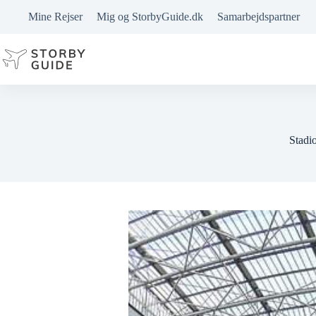
Fortsæt
Mine Rejser
Mig og StorbyGuide.dk
Samarbejdspartner
til
indhold
Stadi