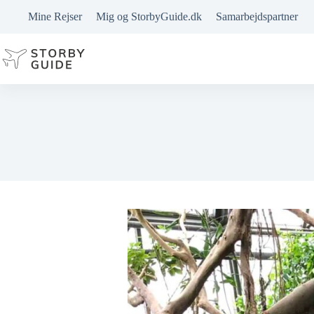
Fortsæt
Mine Rejser
Mig og StorbyGuide.dk
Samarbejdspartner
til
indhold