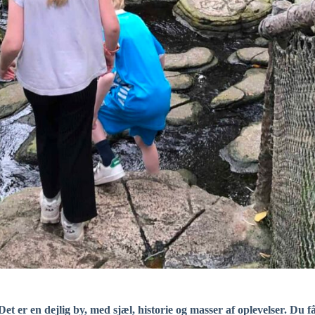
Det er en dejlig by, med sjæl, historie og masser af oplevelser. Du 