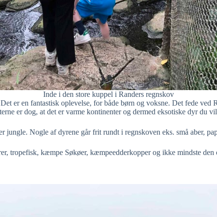
Inde i den store kuppel i Randers regnskov
et er en fantastisk oplevelse, for både børn og voksne. Det fede ved R
nterne er dog, at det er varme kontinenter og dermed eksotiske dyr du vi
er jungle. Nogle af dyrene går frit rundt i regnskoven eks. små aber, pape
gatorer, tropefisk, kæmpe Søkøer, kæmpeedderkopper og ikke mindste de