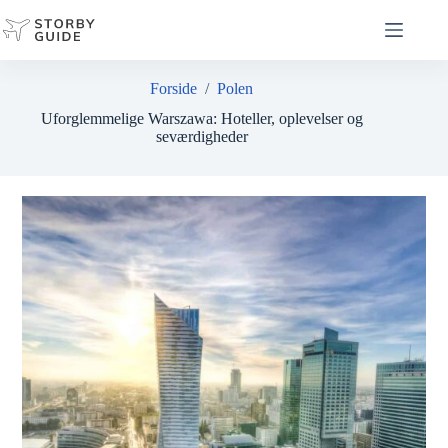
Fortsæt
til
indhold
Forside
/
Polen
Uforglemmelige Warszawa: Hoteller, oplevelser og
seværdigheder