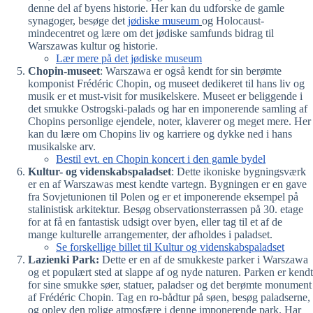
denne del af byens historie. Her kan du udforske de gamle
synagoger, besøge det
jødiske museum
og Holocaust-
mindecentret og lære om det jødiske samfunds bidrag til
Warszawas kultur og historie.
Lær mere på det jødiske museum
Chopin-museet
: Warszawa er også kendt for sin berømte
komponist Frédéric Chopin, og museet dedikeret til hans liv og
musik er et must-visit for musikelskere. Museet er beliggende i
det smukke Ostrogski-palads og har en imponerende samling af
Chopins personlige ejendele, noter, klaverer og meget mere. Her
kan du lære om Chopins liv og karriere og dykke ned i hans
musikalske arv.
Bestil evt. en Chopin koncert i den gamle bydel
Kultur- og videnskabspaladset
: Dette ikoniske bygningsværk
er en af Warszawas mest kendte vartegn. Bygningen er en gave
fra Sovjetunionen til Polen og er et imponerende eksempel på
stalinistisk arkitektur. Besøg observationsterrassen på 30. etage
for at få en fantastisk udsigt over byen, eller tag til et af de
mange kulturelle arrangementer, der afholdes i paladset.
Se forskellige billet til Kultur og videnskabspaladset
Lazienki Park:
Dette er en af de smukkeste parker i Warszawa
og et populært sted at slappe af og nyde naturen. Parken er kendt
for sine smukke søer, statuer, paladser og det berømte monument
af Frédéric Chopin. Tag en ro-bådtur på søen, besøg paladserne,
og oplev den rolige atmosfære i denne imponerende park. Har