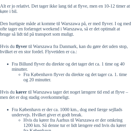
Alt er jo relativt. Det tager ikke lang tid at flyve, men en 10-12 timer at
køre i bil.
Den hurtigste måde at komme til Warszawa på, er med flyver. I og med
ofte tager en forlænget weekend i Warszawa, så er det optimalt at
bruge så lidt tid på transport som muligt.
Hvis du
flyver
til Warszawa fra Danmark, kan du gøre det uden stop,
hvilket er en stor fordel. Flyvetiden er ca.:
Fra Billund flyver du direkte og det tager det ca. 1 time og 40
minutter.
Fra København flyver du direkte og det tager ca. 1. time
og 20 minutter.
Hvis du
kører
til Warszawa tager det noget længere tid end at flyve –
men det er dog stadig overkommeligt.
Fra København er der ca. 1000 km., dog med færge sejllads
undervejs. Hvilket giver et godt break.
Hvis du kører fra Aarhus til Warszawa er der omkring
1200 km. Så denne tur er lidt længere end hvis du kører
fra København.