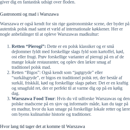
giver dig en fantastisk udsigt over floden.
Gastronomi og mad i Warszawa
Warszawa er også kendt for sin rige gastronomiske scene, der byder på
autentisk polsk mad samt et væld af internationale køkkener. Her er
nogle anbefalinger til at opleve Warszawas madkultur:
Retten “Pierogi”:
Dette er en polsk klassiker og er små
dejlommer fyldt med forskellige slags fyld som kartoffel, kød,
ost eller frugt. Prøv forskellige varianter af pierogi på en af de
mange lokale restauranter, og oplev den lækre smag af
traditionel polsk mad.
Retten “Bigos”: Også kendt som “jagtgryde” eller
“surkålsgryde”, er bigos en traditionel polsk ret, der består af
surkål, friskkål, kød og forskellige slags pølser. Det er en kraftig
og smagfuld ret, der er perfekt til at varme dig op på en kølig
dag.
Warszawa Food Tour
: Hvis du vil udforske Warszawas og den
polske madscene på en sjov og informativ måde, kan du tage på
en madtur, hvor du kan smage på forskellige lokale retter og lære
om byens kulinariske historie og traditioner.
Hvor lang tid tager det at komme til Warszawa