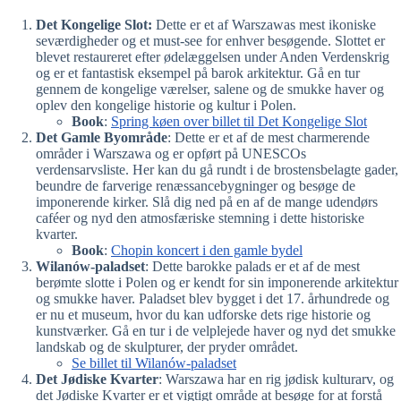
Det Kongelige Slot:
Dette er et af Warszawas mest ikoniske
seværdigheder og et must-see for enhver besøgende. Slottet er
blevet restaureret efter ødelæggelsen under Anden Verdenskrig
og er et fantastisk eksempel på barok arkitektur. Gå en tur
gennem de kongelige værelser, salene og de smukke haver og
oplev den kongelige historie og kultur i Polen.
Book
:
Spring køen over billet til Det Kongelige Slot
Det Gamle Byområde
: Dette er et af de mest charmerende
områder i Warszawa og er opført på UNESCOs
verdensarvsliste. Her kan du gå rundt i de brostensbelagte gader,
beundre de farverige renæssancebygninger og besøge de
imponerende kirker. Slå dig ned på en af de mange udendørs
caféer og nyd den atmosfæriske stemning i dette historiske
kvarter.
Book
:
Chopin koncert i den gamle bydel
Wilanów-paladset
: Dette barokke palads er et af de mest
berømte slotte i Polen og er kendt for sin imponerende arkitektur
og smukke haver. Paladset blev bygget i det 17. århundrede og
er nu et museum, hvor du kan udforske dets rige historie og
kunstværker. Gå en tur i de velplejede haver og nyd det smukke
landskab og de skulpturer, der pryder området.
Se billet til Wilanów-paladset
Det Jødiske Kvarter
: Warszawa har en rig jødisk kulturarv, og
det Jødiske Kvarter er et vigtigt område at besøge for at forstå