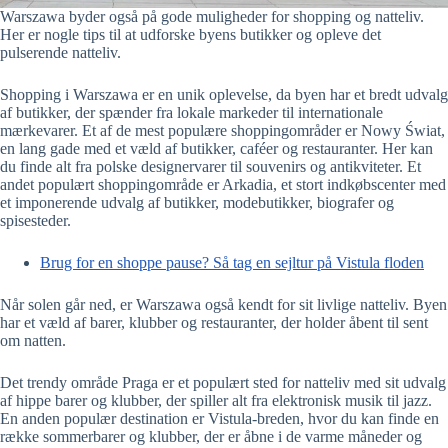
Warszawa byder også på gode muligheder for shopping og natteliv.
Her er nogle tips til at udforske byens butikker og opleve det
pulserende natteliv.
Shopping i Warszawa er en unik oplevelse, da byen har et bredt udvalg
af butikker, der spænder fra lokale markeder til internationale
mærkevarer. Et af de mest populære shoppingområder er Nowy Świat,
en lang gade med et væld af butikker, caféer og restauranter. Her kan
du finde alt fra polske designervarer til souvenirs og antikviteter. Et
andet populært shoppingområde er Arkadia, et stort indkøbscenter med
et imponerende udvalg af butikker, modebutikker, biografer og
spisesteder.
Brug for en shoppe pause? Så tag en sejltur på Vistula floden
Når solen går ned, er Warszawa også kendt for sit livlige natteliv. Byen
har et væld af barer, klubber og restauranter, der holder åbent til sent
om natten.
Det trendy område Praga er et populært sted for natteliv med sit udvalg
af hippe barer og klubber, der spiller alt fra elektronisk musik til jazz.
En anden populær destination er Vistula-breden, hvor du kan finde en
række sommerbarer og klubber, der er åbne i de varme måneder og