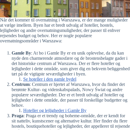
Når det kommer til overnatning i Warszawa, er der mange muligheder
at vælge imellem. Byen har et bredt udvalg af hoteller, hostels,
lejligheder og andre overnatningsmuligheder, der passer til enhver
rejsendes budget og behov. Her er nogle populære
overnatningsområder i Warszawa:
Gamle By
: At bo i Gamle By er en unik oplevelse, da du kan
nyde den charmerende atmosfære og de brostensbelagte gader i
det historiske centrum af Warszawa. Der er flere hoteller og
lejligheder i dette område, som giver dig en bekvem beliggenhed
tæt på de vigtigste seværdigheder i byen.
Se hoteller i den gamle bydel
Centrum
: Centrum er hjertet af Warszawa, hvor du finder det
berømte Kultur- og videnskabspalads, Nowy Świat og andre
populære seværdigheder. Der er et bredt udvalg af hoteller og
lejligheder i dette område, der passer til forskellige budgetter og
behov.
Hoteller og lejligheder i Gamle By
Praga
: Praga er et trendy og boheme-område, der er kendt for
sit natteliv, kunstscener og alternative kultur. Her finder du flere
hostels, boutiquehoteller og lejligheder, der appellerer til rejsende