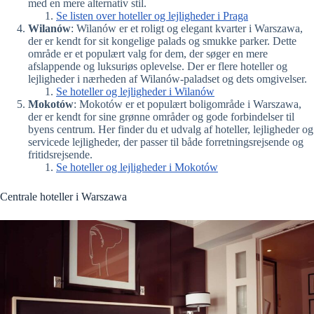
med en mere alternativ stil.
Se listen over hoteller og lejligheder i Praga
Wilanów
: Wilanów er et roligt og elegant kvarter i Warszawa,
der er kendt for sit kongelige palads og smukke parker. Dette
område er et populært valg for dem, der søger en mere
afslappende og luksuriøs oplevelse. Der er flere hoteller og
lejligheder i nærheden af Wilanów-paladset og dets omgivelser.
Se hoteller og lejligheder i Wilanów
Mokotów
: Mokotów er et populært boligområde i Warszawa,
der er kendt for sine grønne områder og gode forbindelser til
byens centrum. Her finder du et udvalg af hoteller, lejligheder og
servicede lejligheder, der passer til både forretningsrejsende og
fritidsrejsende.
Se hoteller og lejligheder i Mokotów
Centrale hoteller i Warszawa