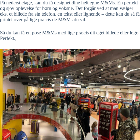
På nederst etage, kan du få designet dine helt egne M&Ms. En perfekt
og sjov oplevelse for børn og voksne. Det forgår ved at man vælger
eks. et billede fra sin telefon, en tekst eller lignende – dette kan du så få
printet over på lige præcis de M&Ms du vil.
Så du kan få en pose M&Ms med lige præcis dit eget billede eller logo.
Perfekt.,