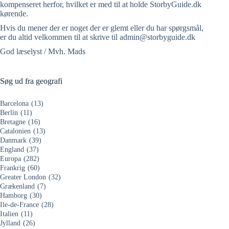
kompenseret herfor, hvilket er med til at holde StorbyGuide.dk
kørende.
Hvis du mener der er noget der er glemt eller du har spørgsmål,
er du altid velkommen til at skrive til admin@storbyguide.dk
God læselyst / Mvh. Mads
Søg ud fra geografi
Barcelona
(13)
Berlin
(11)
Bretagne
(16)
Catalonien
(13)
Danmark
(39)
England
(37)
Europa
(282)
Frankrig
(60)
Greater London
(32)
Grækenland
(7)
Hamborg
(30)
Ile-de-France
(28)
Italien
(11)
Jylland
(26)