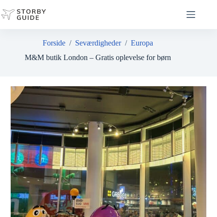
Fortsæt
til
indhold
Forside
/
Seværdigheder
/
Europa
M&M butik London – Gratis oplevelse for børn