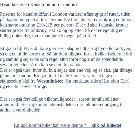
Hvad koster en Kanalrundfart i London?
Priserne for kanalrundfart i London varierer afhængigt af ruten, tiden
på dagen og typen af tur. De mindste ture, der varer omkring en time,
kan starte omkring £10-£15 per person. Det vil sige i danske kroner
starter priser fra omkring 100 kr. og op efter. Så det er egentlig en
billigt oplevelse, hvor man får set meget på kort tid.
Et godt råd. Hvis du bare gerne vil slappe lidt af og byde lidt af byen,
så tag en af de korte tur. Så får du mulighed for at hvilke fødderne lidt
og samtidig sejler de som regel altid forbi nogle af de spændende
seværdigheder, så du kan se dem fra vandet.
Der er også ture, hvor du kun sejler den ene vej, og så eks. går tilbage,
gennem London. En god tur til dette kan eks. være at tage en
sightseeing båd fra
Westminister
(fra modsatte side af London Eye)
og eks. til Tower Bridge.
Der er også forskellige billetmuligheder , såsom familiebilletter,
aftenrundfarter og kombinationsbilletter, der inkluderer adgang til
andre seværdigheder.
En god kombi billet kan være denne * –
klik på billedet