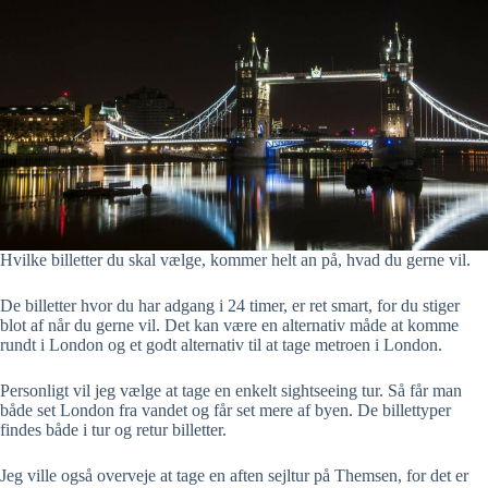
Hvilke billetter du skal vælge, kommer helt an på, hvad du gerne vil.
De billetter hvor du har adgang i 24 timer, er ret smart, for du stiger
blot af når du gerne vil. Det kan være en alternativ måde at komme
rundt i London og et godt alternativ til at tage metroen i London.
Personligt vil jeg vælge at tage en enkelt sightseeing tur. Så får man
både set London fra vandet og får set mere af byen. De billettyper
findes både i tur og retur billetter.
Jeg ville også overveje at tage en aften sejltur på Themsen, for det er