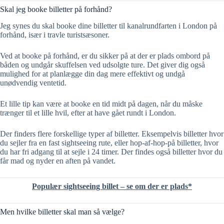
Skal jeg booke billetter på forhånd?
Jeg synes du skal booke dine billetter til kanalrundfarten i London på
forhånd, især i travle turistsæsoner.
Ved at booke på forhånd, er du sikker på at der er plads ombord på
båden og undgår skuffelsen ved udsolgte ture. Det giver dig også
mulighed for at planlægge din dag mere effektivt og undgå
unødvendig ventetid.
Et lille tip kan være at booke en tid midt på dagen, når du måske
trænger til et lille hvil, efter at have gået rundt i London.
Der finders flere forskellige typer af billetter. Eksempelvis billetter hvor
du sejler fra en fast sightseeing rute, eller hop-af-hop-på billetter, hvor
du har fri adgang til at sejle i 24 timer. Der findes også billetter hvor du
får mad og nyder en aften på vandet.
Populær sightseeing billet – se om der er plads*
Men hvilke billetter skal man så vælge?