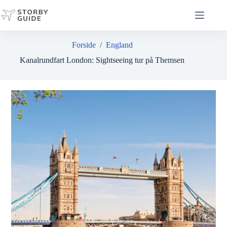
Fortsæt
til
indhold
Forside
/
England
Kanalrundfart London: Sightseeing tur på Themsen