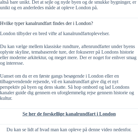
altså bare unikt. Det at sejle og nyde byen og de smukke bygninger, er
unikt og en anderledes måde at opleve London på.
Hvilke typer kanalrundfart findes der i London?
London tilbyder en bred vifte af kanalrundfartoplevelser.
Du kan vælge mellem klassiske rundture, aftenrundfarter under byens
oplyste skyline, temabaserede ture, der fokuserer på Londons historie
eller moderne arkitektur, og meget mere. Der er noget for enhver smag
og interesse.
Uanset om du er en første gangs besøgende i London eller en
tilbagevendende rejsende, vil en kanalrundfart give dig et nyt
perspektiv på byen og dens skatte. Så hop ombord og lad Londons
kanaler guide dig gennem en uforglemmelig rejse gennem historie og
kultur.
Se her de forskellige kanalrundfart i London
Du kan se lidt af hvad man kan opleve på denne video nedenfor.