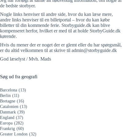
Jeg har forsøgt at samle alt nødvendig information, om nogle af
de bedste storbyer.
Nogle links henviser til andre side, hvor du kan læse mere,
andre links henviser til en billetportal – hvor du kan købe
billetter til din kommende ferie. Storbyguide.dk kan blive
kompenseret herfor, hvilket er med til at holde StorbyGuide.dk
kørende.
Hvis du mener der er noget der er glemt eller du har spørgsmål,
er du altid velkommen til at skrive til admin@storbyguide.dk
God læselyst / Mvh. Mads
Søg ud fra geografi
Barcelona
(13)
Berlin
(11)
Bretagne
(16)
Catalonien
(13)
Danmark
(39)
England
(37)
Europa
(282)
Frankrig
(60)
Greater London
(32)