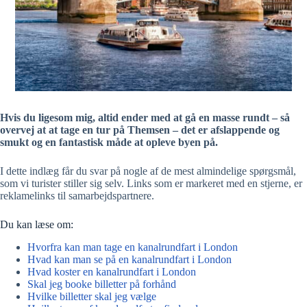
Hvis du ligesom mig, altid ender med at gå en masse rundt – så
overvej at at tage en tur på Themsen – det er afslappende og
smukt og en fantastisk måde at opleve byen på.
I dette indlæg får du svar på nogle af de mest almindelige spørgsmål,
som vi turister stiller sig selv. Links som er markeret med en stjerne, er
reklamelinks til samarbejdspartnere.
Du kan læse om:
Hvorfra kan man tage en kanalrundfart i London
Hvad kan man se på en kanalrundfart i London
Hvad koster en kanalrundfart i London
Skal jeg booke billetter på forhånd
Hvilke billetter skal jeg vælge